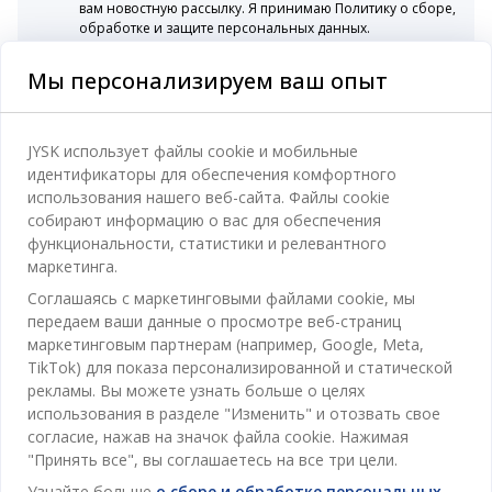
вам новостную рассылку. Я принимаю Политику о сборе,
обработке и защите персональных данных.
Мы персонализируем ваш опыт
Категории
JYSK использует файлы cookie и мобильные
идентификаторы для обеспечения комфортного
Спальня
использования нашего веб-сайта. Файлы cookie
Отдел обслуживания клиентов
собирают информацию о вас для обеспечения
Ванная
функциональности, статистики и релевантного
Контакты службы поддержки клиентов
маркетинга.
Кабинет
JYSK
Соглашаясь с маркетинговыми файлами cookie, мы
Магазины и часы работы
Гостиная
передаем ваши данные о просмотре веб-страниц
Про JYSK
маркетинговым партнерам (например, Google, Meta,
Акции
Столовая
ОФИС
TikTok) для показа персонализированной и статической
JYSK.com
Пользовательское соглашение
рекламы. Вы можете узнать больше о целях
Хранение
TAROL-DD S.R.L. ул.Юбилейная, 41A мун. Кишинёв,
JYSK ОБСЛУЖИВАНИЕ КЛИЕНТОВ
использования в разделе "Изменить" и отозвать свое
Пресса
Гарантия цены
Республика Молдова
Контактный центр для клиентов
согласие, нажав на значок файла cookie. Нажимая
Шторы
Следите за Jysk
Вакансии
Телефон: 022 022 030
"Принять все", вы соглашаетесь на все три цели.
Гарантия на продукт
JYSK BUSINESS TO BUSINESS (B2B)
Для Сада
E-mail: support@jysk.md
Узнайте больше
о сборе и обработке персональных