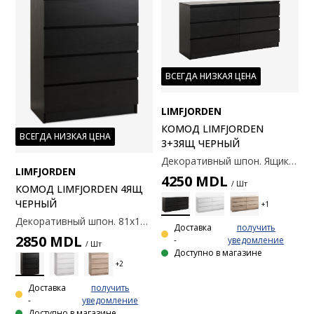
ВСЕГДА НИЗКАЯ ЦЕНА
LIMFJORDEN
КОМОД LIMFJORDEN
ВСЕГДА НИЗКАЯ ЦЕНА
3+3ЯЩ ЧЕРНЫЙ
Декоративный шпон. Ящики с направляющими полного выдвижения. 161x48, В79 см.
LIMFJORDEN
4250
MDL
/ Шт
КОМОД LIMFJORDEN 4ЯЩ
ЧЕРНЫЙ
Декоративный шпон. 81x101x48 см.
Доставка
получить
2850
MDL
-
уведомление
/ Шт
Доступно в магазине
Доставка
получить
-
уведомление
Доступно в магазине