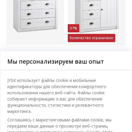
37%
Количество ограничено
MARKSKEL
MARKSKEL
КОМОД MARKSKEL 4ЯЩ
Мы персонализируем ваш опыт
КОМОД MARKSKEL 4 ЯЩ. 1
БЕЛЫЙ/ДУБ
ДВ. БЕЛЫЙ/ДУБ
Декоративный шпон и МДФ. Полное выдвижение ящика. 90х44х88 см
Декоративный шпон и МДФ. Ящики с рельсами. 90х88х43 см
JYSK использует файлы cookie и мобильные
5499
MDL
3750
MDL
/ Шт
/ Шт
идентификаторы для обеспечения комфортного
Доставка
5999 MDL
/ Шт
использования нашего веб-сайта. Файлы cookie
Доступно в магазине
Доставка
собирают информацию о вас для обеспечения
Доступно в магазине
функциональности, статистики и релевантного
маркетинга.
Соглашаясь с маркетинговыми файлами cookie, мы
передаем ваши данные о просмотре веб-страниц