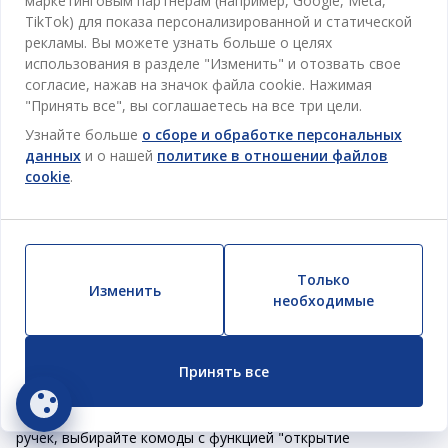
маркетинговым партнерам (например, Google, Meta,
Как выбрать комод
TikTok) для показа персонализированной и статической
рекламы. Вы можете узнать больше о целях
Материалы, из которых изготовлены комоды, отличаются
использования в разделе "Изменить" и отозвать свое
в зависимости от категории. К примеру, можно выбрать
согласие, нажав на значок файла cookie. Нажимая
комод с глянцевым, белым, черным, натуральным или
"Принять все", вы соглашаетесь на все три цели.
искусственно состаренным покрытием, изготовленный из
дуба, сосны, ореха, акации или плотных хвойных пород.
Узнайте больше
о сборе и обработке персональных
данных
и о нашей
политике в отношении файлов
Ящик или ящик в комоде играет немаловажную роль, они
cookie
.
отличаются по выдвижному механизму. Например,
популярная модель OURE вместо ящиков имеет плетеные
корзины – ящики для хранения. Даже самые дешевые
модели BASIC имеют механизм блокировки ящиков,
предотвращающий случайное извлечение ящиков,
Только
Изменить
сохраняя при этом возможность легкого извлечения.
необходимые
Некоторые модели имеют чрезвычайно удобные ящики с
механизмом полного вытягивания ящиков, который
позволяет получить полный доступ ко всему ящику для
Принять все
использования большего пространства.
Если вы всегда мечтаете о глянцевых поверхностях без
ручек, выбирайте комоды с функцией "открытие