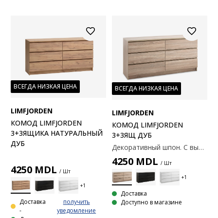
ВСЕГДА НИЗКАЯ ЦЕНА
ВСЕГДА НИЗКАЯ ЦЕНА
LIMFJORDEN
LIMFJORDEN
КОМОД LIMFJORDEN
КОМОД LIMFJORDEN
3+3ЯЩИКА НАТУРАЛЬНЫЙ
3+3ЯЩ ДУБ
ДУБ
Декоративный шпон. С выдвижными ящиками. 161х48х79 см.
4250
MDL
/ Шт
4250
MDL
/ Шт
Доставка
Доставка
получить
Доступно в магазине
-
уведомление