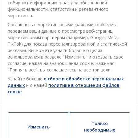
Отдел обслуживания клиентов
собирают информацию о вас для обеспечения
Ванная
функциональности, статистики и релевантного
Контакты службы поддержки клиентов
маркетинга.
Кабинет
JYSK
Соглашаясь с маркетинговыми файлами cookie, мы
Магазины и часы работы
Гостиная
передаем ваши данные о просмотре веб-страниц
Про JYSK
маркетинговым партнерам (например, Google, Meta,
Акции
Столовая
ОФИС
TikTok) для показа персонализированной и статической
JYSK.com
Пользовательское соглашение
рекламы. Вы можете узнать больше о целях
Хранение
TAROL-DD S.R.L. ул.Юбилейная, 41A мун. Кишинёв,
JYSK ОБСЛУЖИВАНИЕ КЛИЕНТОВ
использования в разделе "Изменить" и отозвать свое
Пресса
Гарантия цены
Республика Молдова
Контактный центр для клиентов
согласие, нажав на значок файла cookie. Нажимая
Шторы
Следите за Jysk
Вакансии
Телефон: 022 022 030
"Принять все", вы соглашаетесь на все три цели.
Гарантия на продукт
JYSK BUSINESS TO BUSINESS (B2B)
Для Сада
E-mail: support@jysk.md
Узнайте больше
о сборе и обработке персональных
Новостная рассылка
Продажи и работа с юридическими лицами
Политика конфиденциальности
данных
и о нашей
политике в отношении файлов
Товары для дома
Телефон: 060 531 531
cookie
.
Вдохновение
E-mail: jysk@jysk.md
Скидочная карта
Outlet
JYSK BUSINESS TO BUSINESS
Преимущества для клиентов
Кампания
Полезные ссылки
Доставка
Новинки
Только
Устойчивое развитие
Изменить
Возврат
необходимые
ВСЕГДА НИЗКАЯ ЦЕНА