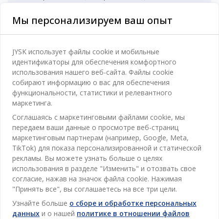
Мы персонализируем ваш опыт
Категории
JYSK использует файлы cookie и мобильные
идентификаторы для обеспечения комфортного
Спальня
использования нашего веб-сайта. Файлы cookie
Отдел обслуживания клиентов
собирают информацию о вас для обеспечения
Ванная
функциональности, статистики и релевантного
Контакты службы поддержки клиентов
маркетинга.
Кабинет
JYSK
Соглашаясь с маркетинговыми файлами cookie, мы
Магазины и часы работы
Гостиная
передаем ваши данные о просмотре веб-страниц
Про JYSK
маркетинговым партнерам (например, Google, Meta,
Акции
Столовая
ОФИС
TikTok) для показа персонализированной и статической
JYSK.com
Пользовательское соглашение
рекламы. Вы можете узнать больше о целях
Хранение
TAROL-DD S.R.L. ул.Юбилейная, 41A мун. Кишинёв,
JYSK ОБСЛУЖИВАНИЕ КЛИЕНТОВ
использования в разделе "Изменить" и отозвать свое
Пресса
Гарантия цены
Республика Молдова
Контактный центр для клиентов
Шторы
согласие, нажав на значок файла cookie. Нажимая
Следите за Jysk
Вакансии
Телефон: 022 022 030
"Принять все", вы соглашаетесь на все три цели.
Гарантия на продукт
JYSK BUSINESS TO BUSINESS (B2B)
Для Сада
E-mail: support@jysk.md
Узнайте больше
о сборе и обработке персональных
Новостная рассылка
Продажи и работа с юридическими лицами
Политика конфиденциальности
данных
и о нашей
политике в отношении файлов
Товары для дома
Телефон: 060 531 531