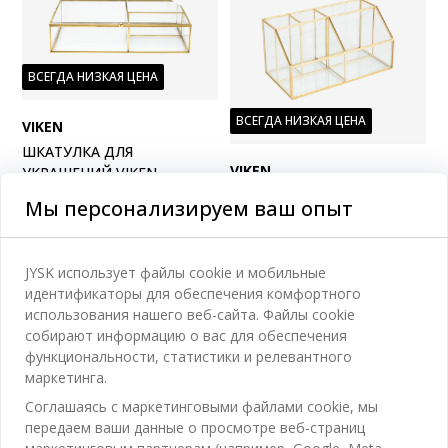
ВСЕГДА НИЗКАЯ ЦЕНА
ВСЕГДА НИЗКАЯ ЦЕНА
VIKEN
ШКАТУЛКА ДЛЯ
VIKEN
УКРАШЕНИЙ VIKEN
16X25X5,5СМ
ОРГАНАЙЗЕР ДЛЯ
Мы персонализируем ваш опыт
КОСМЕТИКИ VIKEN
9,5X18X5/9 СМ
215
MDL
/ Шт
JYSK использует файлы cookie и мобильные
Доставка
225
MDL
Доступно в магазине
идентификаторы для обеспечения комфортного
/ Шт
использования нашего веб-сайта. Файлы cookie
Доставка
Доступно в магазине
собирают информацию о вас для обеспечения
функциональности, статистики и релевантного
маркетинга.
Соглашаясь с маркетинговыми файлами cookie, мы
передаем ваши данные о просмотре веб-страниц