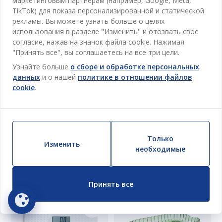
маркетинговым партнерам (например, Google, Meta,
TikTok) для показа персонализированной и статической
54%
рекламы. Вы можете узнать больше о целях
Количество ограничено
использования в разделе "Изменить" и отозвать свое
согласие, нажав на значок файла cookie. Нажимая
56%
"Принять все", вы соглашаетесь на все три цели.
BILLSTA
ПОДНОС BILLSTA 11X18СМ
Узнайте больше
о сборе и обработке персональных
Количество ограничено
данных
и о нашей
политике в отношении файлов
cookie
.
100
MDL
KROKEK
/ Шт
219 MDL
ВЕСЫ НАПОЛЬНЫЕ KROKEK
/ Шт
Доставка недоступна
СТЕКЛО 150КГ/100Г
Доступно в магазине
Только
100
MDL
Изменить
/ Шт
необходимые
225 MDL
/ Шт
Доставка недоступна
Доступно в магазине
Принять все