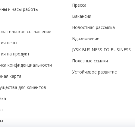
Пресса
ины и часы работы
Вакансии
Новостная рассылка
овательское соглашение
Вдохновение
тия цены
JYSK BUSINESS TO BUSINESS
ия на продукт
Полезные ссылки
ика конфиденциальности
Устойчивое развитие
чная карта
ущества для клиентов
вка
ат
бы
йки cookie