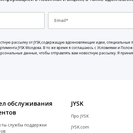
овостную рассылку от JYSK,содержащую вдохновляющие идеи, специальные
ортимента JYSK Молдова. В то же время я соглашаюсь с Условиями и Поло
ерсональные данные, чтобы отправлять вам новостную рассылку. Я прини
ел обслуживания
JYSK
ентов
Про JYSK
кты службы поддержки
JYSK.com
тов