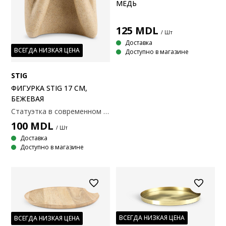
МЕДЬ
125
MDL
/ Шт
Доставка
ВСЕГДА НИЗКАЯ ЦЕНА
Доступно в магазине
STIG
ФИГУРКА STIG 17 СМ,
БЕЖЕВАЯ
Статуэтка в современном абстрактном стиле, изображающая задумчивую позу. Бежевая полирезиновая матрица с текстурированной поверхностью добавит вашему интерьеру простой, но выразительный элемент. 10x7x17 см
100
MDL
/ Шт
Доставка
Доступно в магазине
ВСЕГДА НИЗКАЯ ЦЕНА
ВСЕГДА НИЗКАЯ ЦЕНА