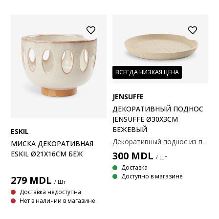
ВСЕГДА НИЗКАЯ ЦЕНА
JENSUFFE
ДЕКОРАТИВНЫЙ ПОДНОС
JENSUFFE Ø30X3СМ
БЕЖЕВЫЙ
ESKIL
Декоративный поднос из полирезины с бежевой отделкой и песчаной текстурой. Идеально подходит для организации предметов или как декоративный элемент на обеденном столе. Ø30x3 см
МИСКА ДЕКОРАТИВНАЯ
300
MDL
ESKIL Ø21X16СМ БЕЖ
/ Шт
Доставка
Доступно в магазине
279
MDL
/ Шт
Доставка недоступна
Нет в наличии в магазине.