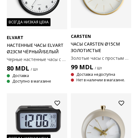
ВСЕГДА НИЗКАЯ ЦЕНА
CARSTEN
ELVART
ЧАСЫ CARSTEN Ø15СМ
НАСТЕННЫЕ ЧАСЫ ELVART
ЗОЛОТИСТЫЕ
Ø23СМ ЧЁРНЫЙ/БЕЛЫЙ
Золотые часы с простым минималистским дизайном. Эти часы имеют чистый белый циферблат и элегантные золотые стрелки, что делает их стильным дополнением к любой комнате. Требуется 1 батарейка АА (не входит в комплект). Ø15 см
Черные настенные часы с минималистичным дизайном и четкими, легко читаемыми цифрами. Часы имеют белый циферблат с черными стрелками и цифрами, что делает их подходящими для любой комнаты. Требуется 1 батарейка типа АА (не входит в комплект). Ø23 см
99
MDL
80
MDL
/ Шт
/ Шт
Доставка недоступна
Доставка
Нет в наличии в магазине.
Доступно в магазине