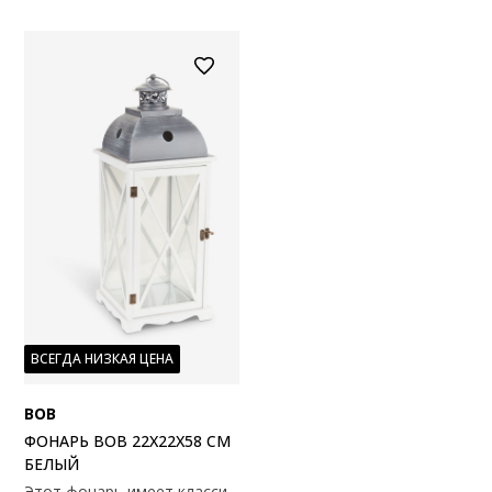
ВСЕГДА НИЗКАЯ ЦЕНА
BOB
ФОНАРЬ BOB 22Х22X58 СМ
БЕЛЫЙ
Этот фонарь имеет классическую белую раму со стеклянными панелями, дополненную декоративной серой металлической крышкой. Откройте дверцу, чтобы поставить свечу внутрь фонаря для создания теплой и уютной атмосферы. 22x22x58 см