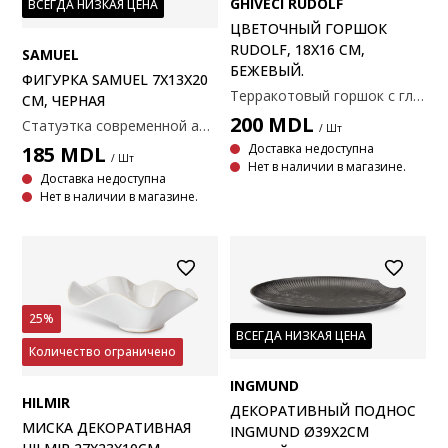
GHIVECI RUDOLF
ВСЕГДА НИЗКАЯ ЦЕНА
ЦВЕТОЧНЫЙ ГОРШОК
RUDOLF, 18Х16 СМ,
SAMUEL
БЕЖЕВЫЙ.
ФИГУРКА SAMUEL 7X13X20
Терракотовый горшок с глазурью миндального цвета. Отличается характерной неправильной формой и неровной поверхностью, что придает ему органичный вид. Ø18x16 см
СМ, ЧЕРНАЯ
200
MDL
Статуэтка современной абстрактной формы с черной текстурированной отделкой. 7x13x20 см.
/ Шт
Доставка недоступна
185
MDL
/ Шт
Нет в наличии в магазине.
Доставка недоступна
Нет в наличии в магазине.
25%
ВСЕГДА НИЗКАЯ ЦЕНА
Количество ограничено
INGMUND
HILMIR
ДЕКОРАТИВНЫЙ ПОДНОС
МИСКА ДЕКОРАТИВНАЯ
INGMUND Ø39X2СМ