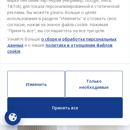
маркетинговым партнерам (например, Google, Meta,
AKSEL
ВСЕГДА НИЗКАЯ ЦЕНА
TikTok) для показа персонализированной и статической
СВЕТОДИОДНАЯ СВЕЧА
рекламы. Вы можете узнать больше о целях
AKSEL Ø6×9СМ БЕЖЕВЫЙ
использования в разделе "Изменить" и отозвать свое
TORALF
Толстая светодиодная свеча с современным ребристым дизайном. Бежевая свеча на батарейках обеспечивает безопасное освещение без пламени. Удобный таймер включает свет на 6 часов и выключает на 18 часов. Требуются 2 батарейки типа АА (продаются отдельно). Ø6 x H9 см
согласие, нажав на значок файла cookie. Нажимая
СВЕЧА TORALF Ø8X20СМ
"Принять все", вы соглашаетесь на все три цели.
45
MDL
БЕЛЫЙ
/ Шт
Узнайте больше
о сборе и обработке персональных
Доставка
Доступно в магазине
данных
и о нашей
политике в отношении файлов
90
MDL
/ Шт
cookie
.
Доставка
Доступно в магазине
Только
Изменить
необходимые
Принять все