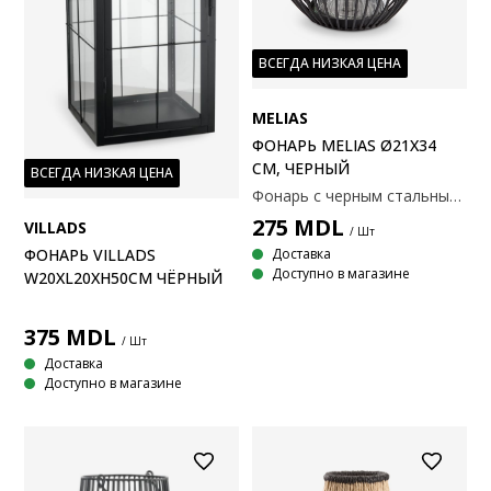
ВСЕГДА НИЗКАЯ ЦЕНА
MELIAS
ФОНАРЬ MELIAS Ø21X34
СМ, ЧЕРНЫЙ
ВСЕГДА НИЗКАЯ ЦЕНА
Фонарь с черным стальным проволочным каркасом и защитным стеклянным подсвечником для свечи. Минималистичный дизайн идеально подходит для создания уютной атмосферы на полу или на столе. Ø21x34 см
275
MDL
VILLADS
/ Шт
Доставка
ФОНАРЬ VILLADS
Доступно в магазине
W20XL20XH50СМ ЧЁРНЫЙ
375
MDL
/ Шт
Доставка
Доступно в магазине