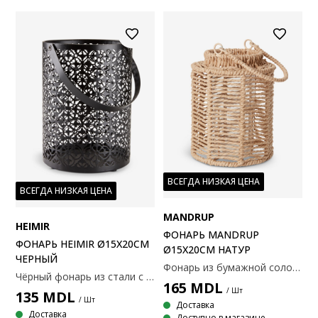
ВСЕГДА НИЗКАЯ ЦЕНА
ВСЕГДА НИЗКАЯ ЦЕНА
MANDRUP
HEIMIR
ФОНАРЬ MANDRUP
ФОНАРЬ HEIMIR Ø15X20СМ
Ø15Х20СМ НАТУР
ЧЕРНЫЙ
Фонарь из бумажной соломы со стеклянным держателем для свечи внутри. Этот фонарь имеет натуральный, плетеный дизайн, который добавит деревенский штрих любому декору. Ручка позволяет легко переносить и перемещать его. Ø15x20 см
Чёрный фонарь из стали с резными деталями, создающими красивую игру света. С ручкой. Ø15x20 см
165
MDL
/ Шт
135
MDL
/ Шт
Доставка
Доставка
Доступно в магазине