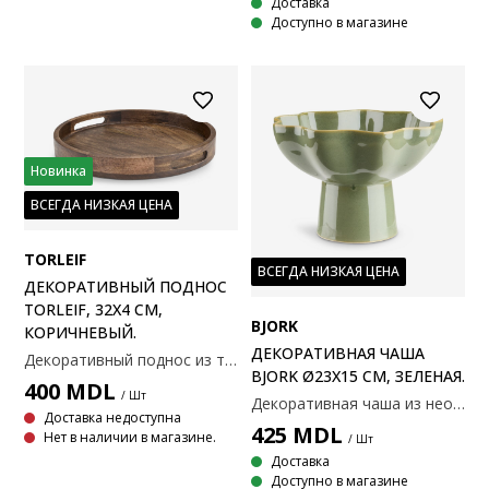
Доставка
Доступно в магазине
Новинка
ВСЕГДА НИЗКАЯ ЦЕНА
TORLEIF
ВСЕГДА НИЗКАЯ ЦЕНА
ДЕКОРАТИВНЫЙ ПОДНОС
TORLEIF, 32Х4 СМ,
BJORK
КОРИЧНЕВЫЙ.
ДЕКОРАТИВНАЯ ЧАША
Декоративный поднос из темно-коричневого мангового дерева. Поднос имеет круглую форму, идеально подходит для сервировки, размещения свечей и украшений или организации хранения мелких предметов. Каждый поднос уникален благодаря естественным вариациям текстуры древесины. Ø32x4 см
BJORK Ø23X15 СМ, ЗЕЛЕНАЯ.
400
MDL
/ Шт
Декоративная чаша из необработанной зеленой керамики с характерным волнистым краем. Основание на подставке делает ее идеальным центральным элементом для демонстрации украшений или подачи закусок. Можно мыть в посудомоечной машине для легкой очистки. Ø23 x H15 см
Доставка недоступна
425
MDL
Нет в наличии в магазине.
/ Шт
Доставка
Доступно в магазине