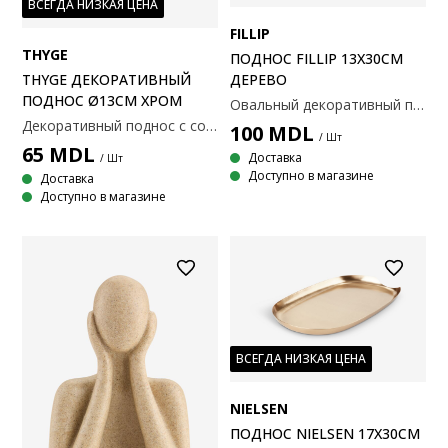
ВСЕГДА НИЗКАЯ ЦЕНА
FILLIP
THYGE
ПОДНОС FILLIP 13X30СМ
THYGE ДЕКОРАТИВНЫЙ
ДЕРЕВО
ПОДНОС Ø13СМ ХРОМ
Овальный декоративный поднос из акации. Идеально подходит для организации небольших предметов или в качестве элегантного элемента декора. 13x30 см
Декоративный поднос с современным хромированным покрытием, отражающим свет. Его простая круглая форма идеально подходит для размещения свечей или украшений. Также его можно использовать как стильное место для хранения мелких предметов, таких как ключи и ювелирные изделия. Ø13 x H2 см
100
MDL
/ Шт
65
MDL
Доставка
/ Шт
Доступно в магазине
Доставка
Доступно в магазине
ВСЕГДА НИЗКАЯ ЦЕНА
NIELSEN
ПОДНОС NIELSEN 17X30СМ