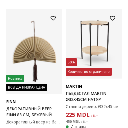
50%
Количество ограничено
Новинка
MARTIN
ВСЕГДА НИЗКАЯ ЦЕНА
ПЬЕДЕСТАЛ MARTIN
Ø32X45СМ НАТУР
FINN
Сталь и дерево. Ø32x45 см
ДЕКОРАТИВНЫЙ ВЕЕР
225
MDL
FINN 83 СМ, БЕЖЕВЫЙ
/ Шт
450 MDL
Декоративный веер из бамбука и эвкалипта с плиссированным узором. С декоративными кисточками. 83х44 см.
/ Шт
Доставка