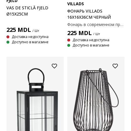
FJELD
VILLADS
VAS DE STICLĂ FJELD
ФОНАРЬ VILLADS
Ø15X25CM
16X16X36СМ ЧЕРНЫЙ
Фонарь в современном прямоугольном стиле, изготовленный из черной стали и прозрачного стекла. Идеально подходит для размещения свечи и создания уютной атмосферы на полу или столе. Размеры: 16x16x36 см
225
MDL
/ Шт
225
MDL
/ Шт
Доставка недоступна
Доставка недоступна
Доступно в магазине
Доступно в магазине