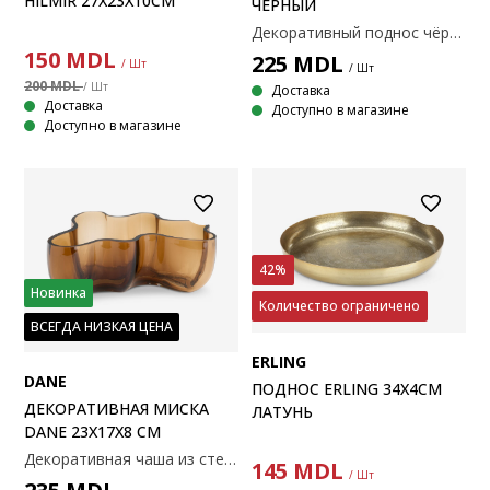
HILMIR 27X23X10СМ
ЧЕРНЫЙ
Декоративный поднос чёрного цвета из стали. Имеет современную круглую форму и тонкий волнообразный узор. Идеально подходит для хранения мелочей или стильной демонстрации декоративных предметов на столе. Ø39x2 см
150
MDL
225
MDL
/ Шт
/ Шт
200 MDL
/ Шт
Доставка
Доставка
Доступно в магазине
Доступно в магазине
42%
Новинка
Количество ограничено
ВСЕГДА НИЗКАЯ ЦЕНА
ERLING
DANE
ПОДНОС ERLING 34X4СМ
ДЕКОРАТИВНАЯ МИСКА
ЛАТУНЬ
DANE 23X17X8 СМ
Декоративная чаша из стекла каштанового цвета с органичным волнообразным узором. Идеально подходит в качестве самостоятельного центрального элемента декора или как стильное блюдо для хранения мелких предметов, например, ключей. Размеры: 23x17x8см
145
MDL
/ Шт