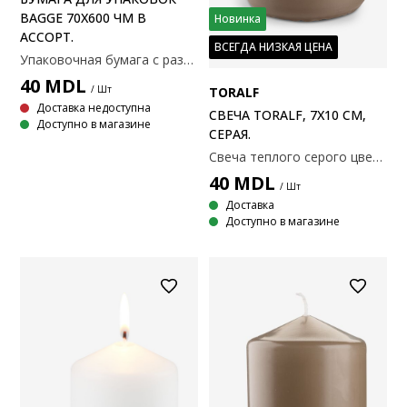
BAGGE 70X600 ЧМ В
Новинка
АССОРТ.
ВСЕГДА НИЗКАЯ ЦЕНА
Упаковочная бумага с различными узорами, в основном синего и белого цвета. Изготовлена из переработанной бумаги FSC®. 70x600 см
40
MDL
/ Шт
TORALF
Доставка недоступна
СВЕЧА TORALF, 7Х10 СМ,
Доступно в магазине
СЕРАЯ.
Свеча теплого серого цвета, создающая уютную атмосферу. Время горения составляет приблизительно 43 часа, обеспечивая длительное свечение для любого случая. Ø7x10 см
40
MDL
/ Шт
Доставка
Доступно в магазине