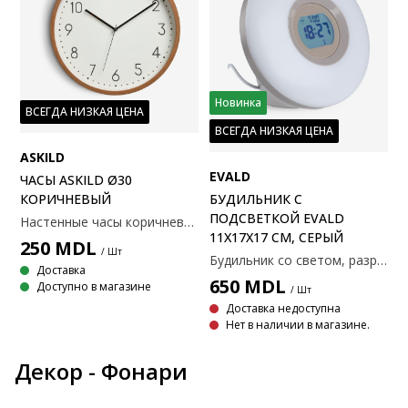
Новинка
ВСЕГДА НИЗКАЯ ЦЕНА
ВСЕГДА НИЗКАЯ ЦЕНА
ASKILD
EVALD
ЧАСЫ ASKILD Ø30
КОРИЧНЕВЫЙ
БУДИЛЬНИК С
ПОДСВЕТКОЙ EVALD
Настенные часы коричневого цвета с минималистичным дизайном и четкими цифрами. Часы имеют белый циферблат с черными стрелками, что делает его подходящим для любой комнаты. Для работы необходима 1 батарейка AA (не входит в комплект). Ø30x4 см
11X17X17 СМ, СЕРЫЙ
250
MDL
/ Шт
Будильник со светом, разработанный для мягкого пробуждения с помощью постепенно увеличивающейся яркости света за 30, 60 или 90 минут до срабатывания будильника, имитируя естественный восход солнца. Выберите один из 4 различных звуков будильника. Оснащен цифровым дисплеем и современным круглым дизайном в теплом сером цвете. Для использования всех функций необходимо подключение к электросети. Батарейки сохраняют настройки в случае отключения электроэнергии. Требуются 2 батарейки типа АА (продаются
Доставка
650
MDL
Доступно в магазине
/ Шт
Доставка недоступна
Нет в наличии в магазине.
Декор - Фонари