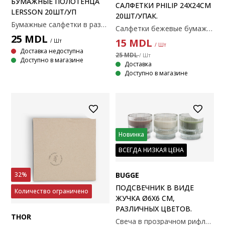
БУМАЖНЫЕ ПОЛОТЕНЦА
САЛФЕТКИ PHILIP 24X24СМ
LERSSON 20ШТ/УП
20ШТ/УПАК.
Бумажные салфетки в разных дизайнах, идеально подходят для разных случаев. Доступны в разных дизайнах. Упаковка 20 штук. 33x33 см
Салфетки бежевые бумажные с нежным черным цветочным узором. Эти салфетки идеально подходят для придания элегантности любому столу. Упаковка 20 шт. 24x24 см
25
MDL
15
MDL
/ Шт
/ Шт
Доставка недоступна
25 MDL
/ Шт
Доступно в магазине
Доставка
Доступно в магазине
Новинка
ВСЕГДА НИЗКАЯ ЦЕНА
32%
BUGGE
ПОДСВЕЧНИК В ВИДЕ
Количество ограничено
ЖУЧКА Ø6X6 СМ,
РАЗЛИЧНЫХ ЦВЕТОВ.
THOR
Свеча в прозрачном рифлёном стеклянном подсвечнике. Горит до 15 часов, создавая уютную атмосферу. Свеча доступна в различных цветах и продаётся поштучно. Ø6x6 см