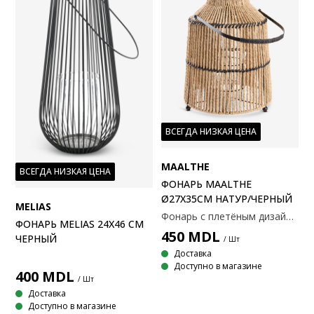
ВСЕГДА НИЗКАЯ ЦЕНА
MAALTHE
ВСЕГДА НИЗКАЯ ЦЕНА
ФОНАРЬ MAALTHE
Ø27X35СМ НАТУР/ЧЕРНЫЙ
MELIAS
Фонарь с плетёным дизайном и чёрными деталями, изготовлен из бумаги и стали. Оснащён удобной ручкой и стеклянной ёмкостью внутри для свечи. Этот фонарь сочетает в себе современные и деревенские элементы, создавая тёплую и уютную атмосферу. Ø27x35 см
ФОНАРЬ MELIAS 24Х46 СМ
450
MDL
ЧЕРНЫЙ
/ Шт
Доставка
Доступно в магазине
400
MDL
/ Шт
Доставка
Доступно в магазине