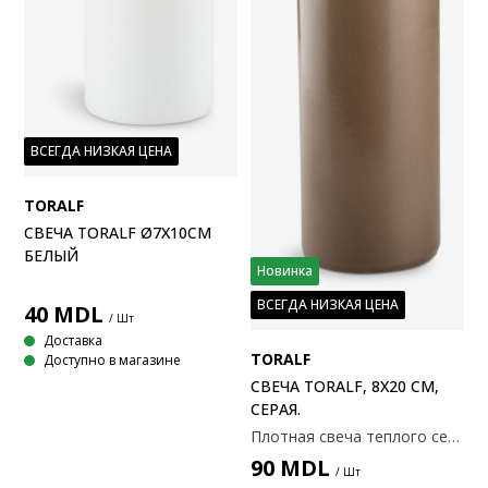
ВСЕГДА НИЗКАЯ ЦЕНА
TORALF
СВЕЧА TORALF Ø7X10СМ
БЕЛЫЙ
Новинка
ВСЕГДА НИЗКАЯ ЦЕНА
40
MDL
/ Шт
Доставка
TORALF
Доступно в магазине
СВЕЧА TORALF, 8Х20 СМ,
СЕРАЯ.
Плотная свеча теплого серого цвета. Простой и вневременной дизайн помогает создать уютную атмосферу. Обеспечивает длительное горение — около 107 часов. Диаметр 8 x высота 20 см.
90
MDL
/ Шт