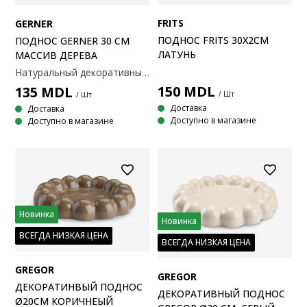
FRITS
GERNER
ПОДНОС FRITS 30X2СМ
ПОДНОС GERNER 30 СМ
ЛАТУНЬ
МАССИВ ДЕРЕВА
Натуральный декоративный поднос из мангового дерева. Поднос имеет гладкую круглую форму, идеально подходит для демонстрации свечей, украшений или как элегантное место для хранения ключей и мелких предметов. Каждый поднос имеет уникальный внешний вид благодаря естественным изменениям древесины. Ø30 см
150
MDL
135
MDL
/ Шт
/ Шт
Доставка
Доставка
Доступно в магазине
Доступно в магазине
Новинка
Новинка
ВСЕГДА НИЗКАЯ ЦЕНА
ВСЕГДА НИЗКАЯ ЦЕНА
GREGOR
GREGOR
ДЕКОРАТИНВЫЙ ПОДНОС
ДЕКОРАТИВНЫЙ ПОДНОС
Ø20СМ КОРИЧНЕЫЙ