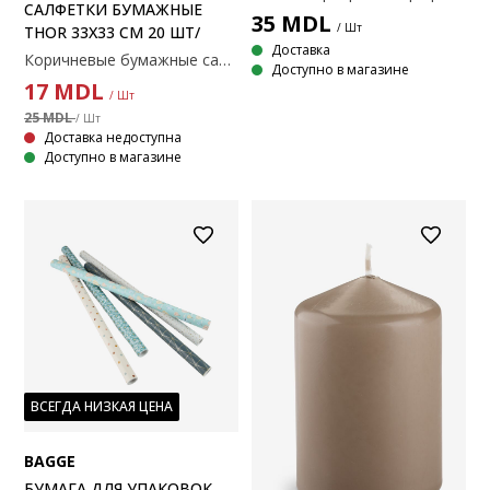
САЛФЕТКИ БУМАЖНЫЕ
35
MDL
/ Шт
THOR 33X33 СМ 20 ШТ/
Доставка
Коричневые бумажные салфетки с простым дизайном. Идеально подходят как для повседневных, так и для официальных мероприятий, эти салфетки добавят утонченную элегантность любому столу. Упаковка 20 шт. 33x33 см
Доступно в магазине
17
MDL
/ Шт
25 MDL
/ Шт
Доставка недоступна
Доступно в магазине
ВСЕГДА НИЗКАЯ ЦЕНА
BAGGE
БУМАГА ДЛЯ УПАКОВОК