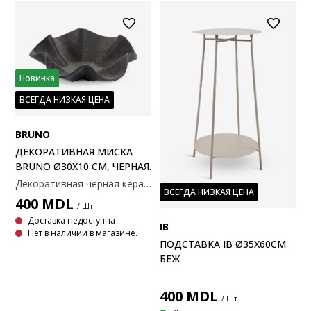
Новинка
ВСЕГДА НИЗКАЯ ЦЕНА
BRUNO
ДЕКОРАТИВНАЯ МИСКА
BRUNO Ø30X10 СМ, ЧЕРНАЯ.
Декоративная черная керамическая чаша с волнообразным узором и текстурированной поверхностью. Подходит в качестве декоративного элемента или для хранения мелких предметов. Ø30x10 см
ВСЕГДА НИЗКАЯ ЦЕНА
400
MDL
/ Шт
Доставка недоступна
IB
Нет в наличии в магазине.
ПОДСТАВКА IB Ø35X60СМ
БЕЖ
400
MDL
/ Шт