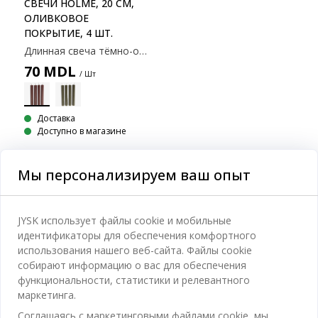
СВЕЧИ HOLME, 20 СМ,
ОЛИВКОВОЕ
ПОКРЫТИЕ, 4 ШТ.
Длинная свеча тёмно-оливкового цвета характерной шестиугольной формы. Время горения каждой свечи составляет приблизительно 9 часов. В упаковке 4 свечи. Ø2x20см
70
MDL
/ Шт
Доставка
Доступно в магазине
Мы персонализируем ваш опыт
Категории
JYSK использует файлы cookie и мобильные
идентификаторы для обеспечения комфортного
Спальня
использования нашего веб-сайта. Файлы cookie
Отдел обслуживания клиентов
собирают информацию о вас для обеспечения
Ванная
функциональности, статистики и релевантного
Контакты службы поддержки клиентов
маркетинга.
Кабинет
JYSK
Соглашаясь с маркетинговыми файлами cookie, мы