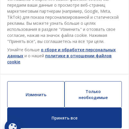
Магазины и часы работы
Гостиная
передаем ваши данные о просмотре веб-страниц
Про JYSK
маркетинговым партнерам (например, Google, Meta,
Акции
Столовая
ОФИС
TikTok) для показа персонализированной и статической
JYSK.com
Пользовательское соглашение
рекламы. Вы можете узнать больше о целях
Хранение
TAROL-DD S.R.L. ул.Юбилейная, 41A мун. Кишинёв,
JYSK ОБСЛУЖИВАНИЕ КЛИЕНТОВ
использования в разделе "Изменить" и отозвать свое
Пресса
Гарантия цены
Республика Молдова
Контактный центр для клиентов
согласие, нажав на значок файла cookie. Нажимая
Шторы
Следите за Jysk
Вакансии
Телефон: 022 022 030
"Принять все", вы соглашаетесь на все три цели.
Гарантия на продукт
JYSK BUSINESS TO BUSINESS (B2B)
Для Сада
E-mail: support@jysk.md
Узнайте больше
о сборе и обработке персональных
Новостная рассылка
Продажи и работа с юридическими лицами
Политика конфиденциальности
данных
и о нашей
политике в отношении файлов
Товары для дома
Телефон: 060 531 531
cookie
.
Вдохновение
E-mail: jysk@jysk.md
Скидочная карта
Outlet
JYSK BUSINESS TO BUSINESS
Преимущества для клиентов
Кампания
Полезные ссылки
Доставка
Новинки
Только
Устойчивое развитие
Изменить
Возврат
необходимые
ВСЕГДА НИЗКАЯ ЦЕНА
Жалобы
Принять все
Настройки cookie
Безопасность