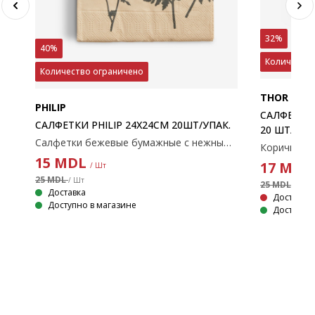
32%
40%
Количество
Количество ограничено
THOR
PHILIP
САЛФЕТКИ
САЛФЕТКИ PHILIP 24X24СМ 20ШТ/УПАК.
20 ШТ/
Салфетки бежевые бумажные с нежным черным цветочным узором. Эти салфетки идеально подходят для придания элегантности любому столу. Упаковка 20 шт. 24x24 см
15
MDL
17
MDL
/ Шт
25 MDL
/ Шт
25 MDL
РЫЙ
/ Шт
Доставка
Доставка 
Доступно в магазине
Доступно 