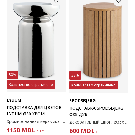
30%
33%
Количество ограничено
Количество ограничено
LYDUM
SPODSBJERG
ПОДСТАВКА ДЛЯ ЦВЕТОВ
ПОДСТАВКА SPODSBJERG
LYDUM Ø30 ХРОМ
Ø35 ДУБ
Хромированная керамика. Каждый держатель имеет уникальный дизайн с естественными изгибами и вариациями. Диаметр: 30 x 44 см.
Декоративный шпон. Ø35x60 см
1150
MDL
600
MDL
/ Шт
/ Шт