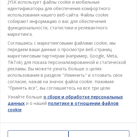
Категории
JYSK использует файлы cookie и мобильные
идентификаторы для обеспечения комфортного
Спальня
использования нашего веб-сайта. Файлы cookie
Отдел обслуживания клиентов
собирают информацию о вас для обеспечения
Ванная
функциональности, статистики и релевантного
Контакты службы поддержки клиентов
маркетинга.
Кабинет
JYSK
Соглашаясь с маркетинговыми файлами cookie, мы
Магазины и часы работы
Гостиная
передаем ваши данные о просмотре веб-страниц
Про JYSK
маркетинговым партнерам (например, Google, Meta,
Акции
Столовая
ОФИС
TikTok) для показа персонализированной и статической
JYSK.com
Пользовательское соглашение
рекламы. Вы можете узнать больше о целях
Хранение
TAROL-DD S.R.L. ул.Юбилейная, 41A мун. Кишинёв,
JYSK ОБСЛУЖИВАНИЕ КЛИЕНТОВ
использования в разделе "Изменить" и отозвать свое
Пресса
Гарантия цены
Республика Молдова
Контактный центр для клиентов
согласие, нажав на значок файла cookie. Нажимая
Шторы
Следите за Jysk
Вакансии
Телефон: 022 022 030
"Принять все", вы соглашаетесь на все три цели.
Гарантия на продукт
JYSK BUSINESS TO BUSINESS (B2B)
Для Сада
E-mail: support@jysk.md
Узнайте больше
о сборе и обработке персональных
Новостная рассылка
Продажи и работа с юридическими лицами
Политика конфиденциальности
данных
и о нашей
политике в отношении файлов
Товары для дома
Телефон: 060 531 531
cookie
.
Вдохновение
E-mail: jysk@jysk.md
Скидочная карта
Outlet
JYSK BUSINESS TO BUSINESS
Преимущества для клиентов
Кампания
Полезные ссылки
Доставка