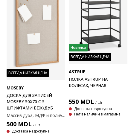
Новинка
ВСЕГДА НИЗКАЯ ЦЕНА
ASTRUP
ВСЕГДА НИЗКАЯ ЦЕНА
ПОЛКА ASTRUP НА
КОЛЕСАХ, ЧЕРНАЯ
MOSEBY
ДОСКА ДЛЯ ЗАПИСЕЙ
550
MDL
MOSEBY 50X70 С 5
/ Шт
ШТИФТАМИ БЕЖ/ДУБ
Доставка недоступна
Нет в наличии в магазине.
Массив дуба, МДФ и полиэстера. В комплекте 5 булавок и 3 карточки. Размеры: 50x70x3см
500
MDL
/ Шт
Доставка недоступна