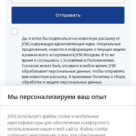
Отправить
Да, я хотел бы подписаться на новостную рассылку от
JYSK,содержащую вдохновляющие идеи, специальные
предложения, новости и информацию о текущих акциях
в рамках всего ассортимента JYSK Молдова. В то же
время я соглашаюсь с Условиями и Положениями.
Согласие может быть отозвано в любое время. JYSK
обрабатывает персональные данные, чтобы отправлять
вам новостную рассылку. Я принимаю Политику о сборе,
обработке и защите персональных данных.
Мы персонализируем ваш опыт
Категории
JYSK использует файлы cookie и мобильные
идентификаторы для обеспечения комфортного
Спальня
использования нашего веб-сайта. Файлы cookie
Отдел обслуживания клиентов
собирают информацию о вас для обеспечения