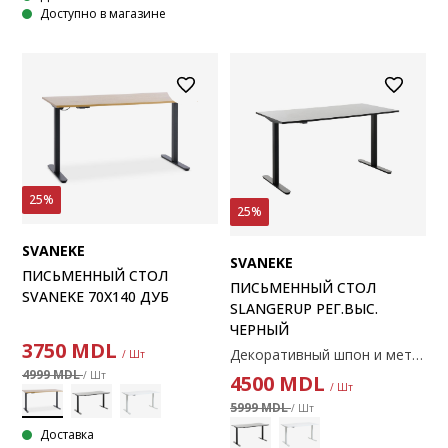
Доступно в магазине
25%
25%
SVANEKE
SVANEKE
ПИСЬМЕННЫЙ СТОЛ
ПИСЬМЕННЫЙ СТОЛ
SVANEKE 70X140 ДУБ
SLANGERUP РЕГ.ВЫС.
ЧЕРНЫЙ
3750
MDL
Декоративный шпон и металл. Электрический стол с регулируемой высотой столешницы и ножек, что позволяет легко настроить нужный уровень. Стол был протестирован для использования в офисе. Отвечает требованиям, изложенным в стандартах EN527-1-2-3. 80x160x68-119 см.
/ Шт
4999 MDL
/ Шт
4500
MDL
/ Шт
5999 MDL
/ Шт
Доставка