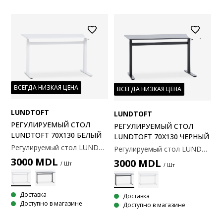
ВСЕГДА НИЗКАЯ ЦЕНА
ВСЕГДА НИЗКАЯ ЦЕНА
LUNDTOFT
LUNDTOFT
РЕГУЛИРУЕМЫЙ СТОЛ
РЕГУЛИРУЕМЫЙ СТОЛ
LUNDTOFT 70X130 БЕЛЫЙ
LUNDTOFT 70X130 ЧЕРНЫЙ
Регулируемый стол LUNDTOFT — это компактное и универсальное рабочее пространство. Вы можете легко отрегулировать высоту стола под положение сидя или стоя с помощью бесшумного энергосберегающего газового подъемника. Практичные колесики позволяют свободно перемещать стол и устанавливать его в любом удобном месте. Стол имеет минималистичный дизайн и белый цвет, который подойдет к любому стилю интерьера. 70x130x71-117 см
Регулируемый стол LUNDTOFT — это компактное и универсальное рабочее пространство. Вы можете легко отрегулировать высоту стола под положение сидя или стоя, используя бесшумный энергосберегающий газовый подъемник. Практичные колесики позволяют свободно перемещать стол и размещать его где угодно. Стол имеет минималистичный дизайн и черный цвет, который подойдет к любому стилю интерьера. 70x130x71-117 см
3000
MDL
3000
MDL
/ Шт
/ Шт
Доставка
Доставка
Доступно в магазине
Доступно в магазине