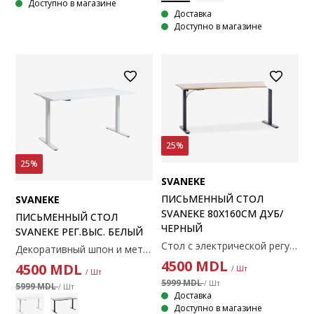
Доступно в магазине
Доставка
Доступно в магазине
25%
25%
SVANEKE
ПИСЬМЕННЫЙ СТОЛ
SVANEKE
SVANEKE 80X160СМ ДУБ/
ПИСЬМЕННЫЙ СТОЛ
ЧЕРНЫЙ
SVANEKE РЕГ.ВЫС. БЕЛЫЙ
Стол с электрической регулировкой высоты, изготовленный из декоративного шпона и стали. 80x160x70-119 см
Декоративный шпон и металл. Электрический стол с регулируемой высотой столешницы и ножек, что позволяет легко настроить нужный уровень. Стол был протестирован для использования в офисе. Отвечает требованиям, изложенным в стандартах EN527-1-2-3. 80x160x68-119 см.
4500
MDL
4500
MDL
/ Шт
/ Шт
5999 MDL
/ Шт
5999 MDL
/ Шт
Доставка
Доступно в магазине