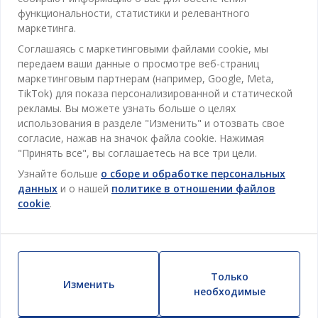
Ванная
функциональности, статистики и релевантного
Контакты службы поддержки клиентов
маркетинга.
Кабинет
JYSK
Соглашаясь с маркетинговыми файлами cookie, мы
Магазины и часы работы
Гостиная
передаем ваши данные о просмотре веб-страниц
Про JYSK
маркетинговым партнерам (например, Google, Meta,
Акции
Столовая
ОФИС
TikTok) для показа персонализированной и статической
JYSK.com
Пользовательское соглашение
рекламы. Вы можете узнать больше о целях
Хранение
TAROL-DD S.R.L. ул.Юбилейная, 41A мун. Кишинёв,
JYSK ОБСЛУЖИВАНИЕ КЛИЕНТОВ
использования в разделе "Изменить" и отозвать свое
Пресса
Гарантия цены
Республика Молдова
Контактный центр для клиентов
Шторы
согласие, нажав на значок файла cookie. Нажимая
Следите за Jysk
Вакансии
Телефон: 022 022 030
"Принять все", вы соглашаетесь на все три цели.
Гарантия на продукт
JYSK BUSINESS TO BUSINESS (B2B)
Для Сада
E-mail: support@jysk.md
Узнайте больше
о сборе и обработке персональных
Новостная рассылка
Продажи и работа с юридическими лицами
Политика конфиденциальности
данных
и о нашей
политике в отношении файлов
Товары для дома
Телефон: 060 531 531
cookie
.
Вдохновение
E-mail: jysk@jysk.md
Скидочная карта
Outlet
JYSK BUSINESS TO BUSINESS
Преимущества для клиентов
Кампания
Полезные ссылки
Доставка
Новинки
Только
Устойчивое развитие
Изменить
Возврат
необходимые
ВСЕГДА НИЗКАЯ ЦЕНА
Жалобы