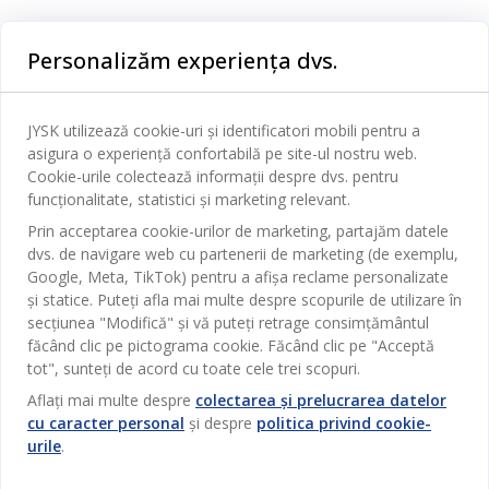
Categorii
Personalizăm experiența dvs.
Dormitor
Serviciul clienți
Baie
JYSK utilizează cookie-uri și identificatori mobili pentru a
Contact Relații Clienți
asigura o experiență confortabilă pe site-ul nostru web.
Birou
JYSK
Cookie-urile colectează informații despre dvs. pentru
Magazine și program
funcționalitate, statistici și marketing relevant.
Sufragerie
Despre JYSK
Prin acceptarea cookie-urilor de marketing, partajăm datele
Broșură
Bucătărie
SEDIU CENTRAL
dvs. de navigare web cu partenerii de marketing (de exemplu,
JYSK.com
Termeni si conditii vânzări online
Google, Meta, TikTok) pentru a afișa reclame personalizate
Depozitare
TAROL-DD S.R.L. str. Jubiliara, 41A mun. Chișinău, Republica
JYSK RELAȚII CLIENȚI
și statice. Puteți afla mai multe despre scopurile de utilizare în
Presă
Garantia prețului
Moldova
Contact Relații Clienți
secțiunea "Modifică" și vă puteți retrage consimțământul
Perdele
Urmărește Jysk
Locuri de muncă
Telefon: 022 022 030
făcând clic pe pictograma cookie. Făcând clic pe "Acceptă
Garanția Produselor
JYSK BUSINESS TO BUSINESS
Grădină
E-mail: support@jysk.md
tot", sunteți de acord cu toate cele trei scopuri.
Newsletter
Vânzări și relații clienți persoane juridice
Politica de confidentialitate
Aflați mai multe despre
colectarea și prelucrarea datelor
Pentru casă
Telefon: 060 531 531
cu caracter personal
și despre
politica privind cookie-
Inspirație
E-mail: jysk@jysk.md
Card cadou
Outlet
urile
.
JYSK BUSINESS TO BUSINESS
Beneficii pentru clienți
Campanie