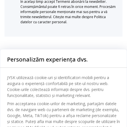
În același timp accept Termenii abonării la newsletter.
Consimțământul poate fi retras în orice moment. Procesăm
informațiile personale menționate mai sus pentru a vă
trimite newsletterul. Citește mai multe despre Politica
datelor cu caracter personal.
Categorii
Personalizăm experiența dvs.
Dormitor
Serviciul clienți
Baie
JYSK utilizează cookie-uri și identificatori mobili pentru a
Contact Relații Clienți
asigura o experiență confortabilă pe site-ul nostru web.
Birou
JYSK
Cookie-urile colectează informații despre dvs. pentru
Magazine și program
funcționalitate, statistici și marketing relevant.
Sufragerie
Despre JYSK
Prin acceptarea cookie-urilor de marketing, partajăm datele
Broșură
Bucătărie
SEDIU CENTRAL
dvs. de navigare web cu partenerii de marketing (de exemplu,
JYSK.com
Termeni si conditii vânzări online
Google, Meta, TikTok) pentru a afișa reclame personalizate
Depozitare
TAROL-DD S.R.L. str. Jubiliara, 41A mun. Chișinău, Republica
JYSK RELAȚII CLIENȚI
și statice. Puteți afla mai multe despre scopurile de utilizare în
Presă
Garantia prețului
Moldova
Contact Relații Clienți