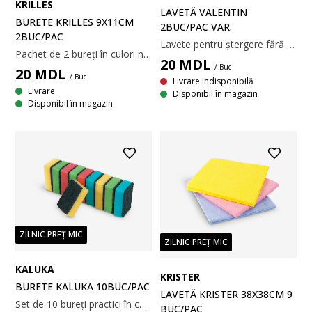
KRILLES
LAVETĂ VALENTIN
BURETE KRILLES 9X11CM
2BUC/PAC VAR.
2BUC/PAC
Lavete pentru ștergere fără urme și curățarea suprafețelor delicate. Realizate dintr-un amestec de poliester și poliamidă care absoarbe eficient umiditatea fără a zgâria. Lavetele sunt lavabile la mașină la 60°C. 2 bucăți. Disponibile în culori asortate. 30x30 cm
Pachet de 2 bureți în culori neutre. Fiecare burete are o parte pentru frecat și o parte pentru șters delicat. 9x11x5 cm
20
MDL
/ Buc
20
MDL
/ Buc
Livrare Indisponibilă
Livrare
Disponibil în magazin
Disponibil în magazin
ZILNIC PREȚ MIC
ZILNIC PREȚ MIC
KALUKA
KRISTER
BURETE KALUKA 10BUC/PAC
LAVETĂ KRISTER 38X38CM 9
Set de 10 bureți practici în culori variate. Pot fi folosiți pentru multe scopuri atunci când se face curățenie în casă. Fiecare burete are o parte aspră care poate fi folosită pentru a curăța petele rezistente. Set de 10. 6x8x3 cm
BUC/PAC