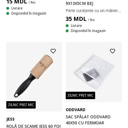
15
MDL
/ Buc
9X13X5CM BEJ
Livrare
Perie curățenie cu un mâner conceput pentru o prindere confortabilă și sigură. Perii săi rigizi o fac ideală pentru a face față unei game largi de sarcini de curățare. l9 x L13 x H5 cm
Disponibil în magazin
35
MDL
/ Buc
Livrare
Disponibil în magazin
ZILNIC PREȚ MIC
ZILNIC PREȚ MIC
ODDVARD
SAC SPĂLAT ODDVARD
JESS
40X50 CU FERMOAR
ROLĂ DE SCAME JESS 60 FOI