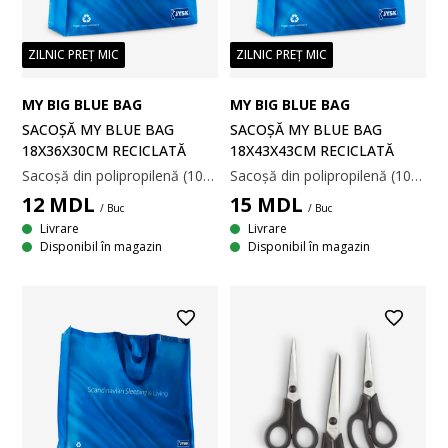
ZILNIC PREȚ MIC
ZILNIC PREȚ MIC
MY BIG BLUE BAG
MY BIG BLUE BAG
SACOȘĂ MY BLUE BAG
SACOȘĂ MY BLUE BAG
18X36X30CM RECICLATĂ
18X43X43CM RECICLATĂ
Sacoșă din polipropilenă (100% reciclată) albastru intens. Designul spațios este ideal pentru cumpărături zilnice. Susține până la 15 kg. Ușor de întreținut cu curățare doar pe suprafețe mici. 18x36x30 cm
Sacoșă din polipropilenă (100% reciclată) de culoare albastru închis. Designul spațios este ideal pentru cumpărături, călătorii și treburi zilnice. Capacitate de încărcare de până la 20 kg. Ușor de întreținut. 18x43x43 cm
12
MDL
15
MDL
/ Buc
/ Buc
Livrare
Livrare
Disponibil în magazin
Disponibil în magazin