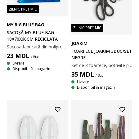
ZILNIC PREȚ MIC
MY BIG BLUE BAG
ZILNIC PREȚ MIC
SACOȘĂ MY BLUE BAG
18X70X60CM RECICLATĂ
JOAKIM
Sacosa fabricată din polipropilenă (100% reciclată) într-o culoare albastră intensă. Designul spațios este ideal pentru cumpărături, călătorii și treburi zilnice. Poate susține până la 30 kg. Întreținere ușoară. 18x70x60 cm
FOARFECE JOAKIM 3BUC/SET
23
MDL
NEGRE
/ Buc
Livrare
Set de 3 foarfece, potrivite pentru sarcini casnice și de birou. 7/6/3 x 20/16/14 cm
Disponibil în magazin
35
MDL
/ Buc
Livrare
Disponibil în magazin