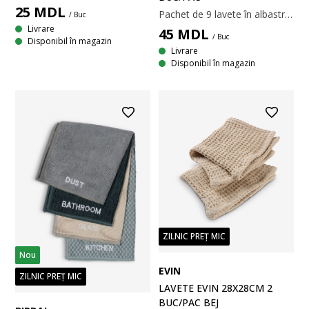
25
MDL
Pachet de 9 lavete în albastru deschis, galben și roz. Concepute pentru diverse sarcini de curățenie în bucătărie și în jurul casei. Se pot spăla la mașină la 60°C. 38x38 cm
/ Buc
Livrare
45
MDL
/ Buc
Disponibil în magazin
Livrare
Disponibil în magazin
ZILNIC PREȚ MIC
Nou
EVIN
ZILNIC PREȚ MIC
LAVETE EVIN 28X28CM 2
BUC/PAC BEJ