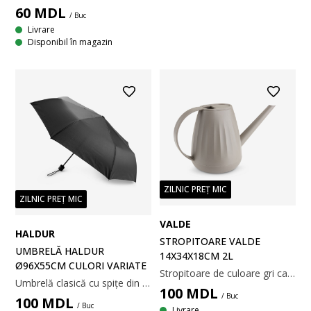
60
MDL
/ Buc
Livrare
Disponibil în magazin
ZILNIC PREȚ MIC
ZILNIC PREȚ MIC
VALDE
HALDUR
STROPITOARE VALDE
UMBRELĂ HALDUR
14X34X18CM 2L
Ø96X55CM CULORI VARIATE
Stropitoare de culoare gri cald, cu o capacitate de 2 litri. Gura sa lungă de scurgere permite udarea ușoară a plantelor din ghivece și jardiniere. l14 x L34 x H18 cm
Umbrelă clasică cu spițe din fibră de sticlă și cadru din fier. Dimensiunea compactă o face ușor de depozitat și transportat pentru utilizarea zilnică. Disponibilă pe negru sau verde măsliniu. Ø96x55 cm
100
MDL
/ Buc
100
MDL
/ Buc
Livrare