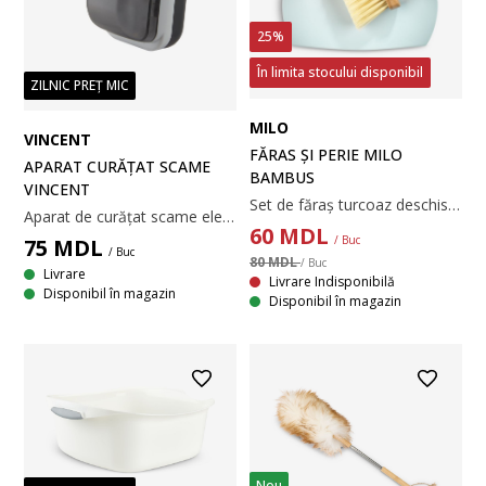
25%
În limita stocului disponibil
ZILNIC PREȚ MIC
MILO
VINCENT
FĂRAS ȘI PERIE MILO
APARAT CURĂȚAT SCAME
BAMBUS
VINCENT
Set de făraș turcoaz deschis și perie din bambus. Setul include un mic inel pentru agățare. 25x35 cm
Aparat de curățat scame electric, care îndepărtează cu ușurință scamele de pe tricotaje, pături și alte textile. Necesită 2 baterii AA (nu sunt incluse). 7x8x14 cm
60
MDL
/ Buc
75
MDL
/ Buc
80 MDL
/ Buc
Livrare
Livrare Indisponibilă
Disponibil în magazin
Disponibil în magazin
Nou