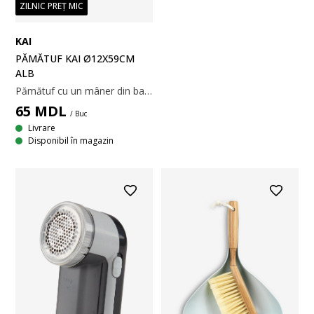
ZILNIC PREȚ MIC
KAI
PĂMĂTUF KAI Ø12X59CM
ALB
Pămătuf cu un mâner din bambus și peri sintetici care atrag praful prin încărcare statică. Șnur pentru agățare și depozitare când nu este folosit. Ø12x59 cm
65
MDL
/ Buc
Livrare
Disponibil în magazin