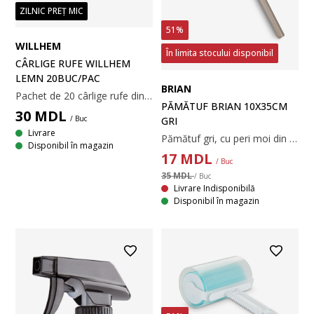
ZILNIC PREȚ MIC
51%
WILLHEM
În limita stocului disponibil
CÂRLIGE RUFE WILLHEM
LEMN 20BUC/PAC
BRIAN
Pachet de 20 cârlige rufe din lemn. Păstrează rufele prinse de sfoară. 1x1x8 cm
PĂMĂTUF BRIAN 10X35CM
30
MDL
/ Buc
GRI
Livrare
Pămătuf gri, cu peri moi din poliester, ideal pentru suprafețe delicate. Mânerul său extensibil ajută la atingerea punctelor înalte și a spațiilor înguste. Dimensiunea sa asigură o depozitare ușoară. Ø10x35-82 cm
Disponibil în magazin
17
MDL
/ Buc
35 MDL
/ Buc
Livrare Indisponibilă
Disponibil în magazin