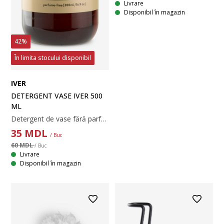
Livrare
Disponibil în magazin
42%
În limita stocului disponibil
IVER
DETERGENT VASE IVER 500
ML
Detergent de vase fără parfum într-o sticlă cu pompiță reîncărcabilă, de culoare maro. 500 ml. Ø7,5x19,5 cm
35
MDL
/ Buc
60 MDL
/ Buc
Livrare
Disponibil în magazin