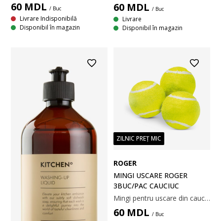
60
MDL
60
MDL
/ Buc
/ Buc
Livrare Indisponibilă
Livrare
Disponibil în magazin
Disponibil în magazin
ZILNIC PREȚ MIC
ROGER
MINGI USCARE ROGER
3BUC/PAC CAUCIUC
Mingi pentru uscare din cauciuc într-o culoare galbenă, clară și vibrantă. Ele ajută la prevenirea aglomerării hainelor în uscător, reducând astfel timpul de uscare și apariția cutelor. Pachet de 3. Ø6 cm
60
MDL
/ Buc