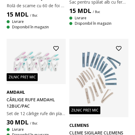
Sac pentru spălat alb cu fermoar. Proiectat pentru a proteja rufele delicate. Din plasă de poliester rezistentă. Poate fi spălat la 60°C. 40x50 cm
Rolă de scame cu 60 de foi adezive, care îndepărtează cu ușurință scamele, praful și părul de animale de pe haine și alte textile. Dispune de un mâner negru. 5x22xØ5x5 cm
15
MDL
/ Buc
15
MDL
/ Buc
Livrare
Livrare
Disponibil în magazin
Disponibil în magazin
ZILNIC PREȚ MIC
AMDAHL
CÂRLIGE RUFE AMDAHL
12BUC/PAC
ZILNIC PREȚ MIC
Set de 12 cârlige rufe din plastic cu prinderi moi din cauciuc care mențin hainele prinse. 4x9x2 cm
30
MDL
/ Buc
CLEMENS
Livrare
CLEME SIGILARE CLEMENS
Disponibil în magazin