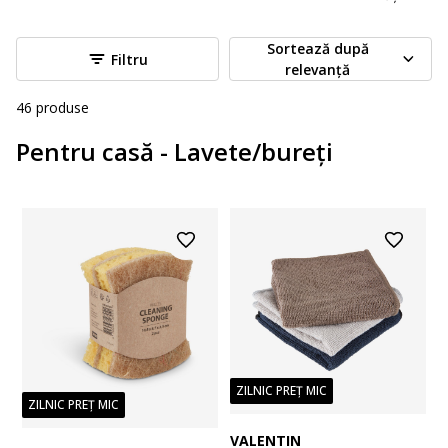
Sortează după
Filtru
relevanță
46
produse
Pentru casă - Lavete/bureți
ZILNIC PREȚ MIC
ZILNIC PREȚ MIC
VALENTIN