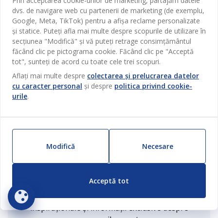
Prin acceptarea cookie-urilor de marketing, partajăm datele
Compania noastră s-a înființat în 1979 în Danemarca.
dvs. de navigare web cu partenerii de marketing (de exemplu,
Google, Meta, TikTok) pentru a afișa reclame personalizate
și statice. Puteți afla mai multe despre scopurile de utilizare în
secțiunea "Modifică" și vă puteți retrage consimțământul
GARANȚII SALTELE
făcând clic pe pictograma cookie. Făcând clic pe "Acceptă
Ai 25 de ani garanție la saltelele GOLD și 15 ani garanție la
tot", sunteți de acord cu toate cele trei scopuri.
gama PLUS.
Aflați mai multe despre
colectarea și prelucrarea datelor
cu caracter personal
și despre
politica privind cookie-
urile
.
ZILNIC PREȚ MIC
Am selecționat o varietate largă de produse care au aceleași
prețuri mici în fiecare zi.
Modifică
Necesare
Abonează-te la newsletterul JYSK!
Acceptă tot
Abonează-te la newsletterul JYSK și vei fi primul
care află de ofertele noastre! Vei primi articole
inspiraționale și informații exclusive despre