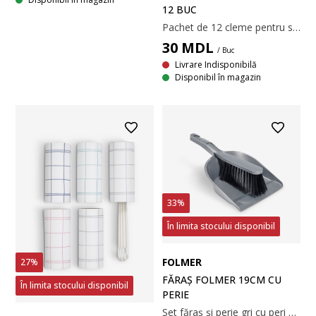
12 BUC
Pachet de 12 cleme pentru sigilare în culori și dimensiuni asortate. Ele asigură depozitarea etanșă pentru a menține alimentele proaspete. Clemele sunt rezistente la mașina de spălat vase. 1/1x9/7x1/1 cm
30
MDL
/ Buc
Livrare Indisponibilă
Disponibil în magazin
33%
În limita stocului disponibil
FOLMER
27%
FĂRAȘ FOLMER 19CM CU
În limita stocului disponibil
PERIE
Set făraș și perie gri cu peri deși care mătură și colectează eficient murdăria și praful. 19x31x9 cm