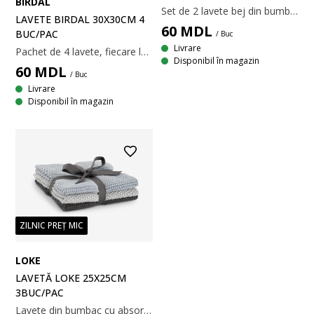
BIRDAL
Set de 2 lavete bej din bumbac. Au o absorbție mare pentru curățarea eficientă și sarcini zilnice din bucătărie. Lavetele pot fi spălate la mașină la 60°C pentru o întreținere ușoară și refolosire. 28x28 cm
LAVETE BIRDAL 30X30CM 4
60
MDL
BUC/PAC
/ Buc
Livrare
Pachet de 4 lavete, fiecare lavetă fiind brodată pentru a indica dacă este destinată pentru praf, baie, geamuri sau bucătărie. Setul include lavete cu texturi diferite, fiecare fiind potrivită pentru scopul propus. Lavetele sunt lavabile la mașina de spălat. l30 x L30 cm
Disponibil în magazin
60
MDL
/ Buc
Livrare
Disponibil în magazin
ZILNIC PREȚ MIC
LOKE
LAVETĂ LOKE 25X25CM
3BUC/PAC
Lavete din bumbac cu absorbție ridicată pentru curățare eficientă și sarcini zilnice în bucătărie. Se pot spăla la 60°C pentru întreținere ușoară și reutilizare. Set de 3 bucăți în culori asortate. 25x25 cm