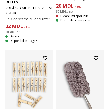
DETLEV
20
MDL
/ Buc
ROLĂ SCAME DETLEV 2,65M
30 MDL
/ Buc
X 5BUC
Livrare Indisponibilă
Rolă de scame cu cinci rezerve, fiecare cu 2,65 metri de hârtie adezivă. Pentru îndepărtarea eficientă a scamelor și părului de animale de pe haine și mobilier. 17x32xØ4x4 cm
Disponibil în magazin
22
MDL
/ Buc
30 MDL
/ Buc
Livrare
Disponibil în magazin