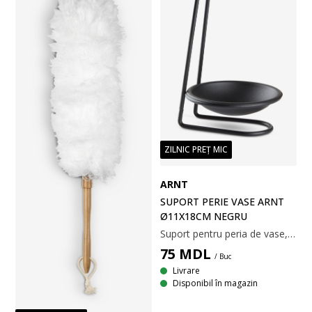
ZILNIC PREȚ MIC
ARNT
SUPORT PERIE VASE ARNT
Ø11X18CM NEGRU
Suport pentru peria de vase, negru, din oțel inoxidabil cu tăviță de scurgere care menține blaturile uscate. Ø11x18 cm
75
MDL
/ Buc
Livrare
Disponibil în magazin