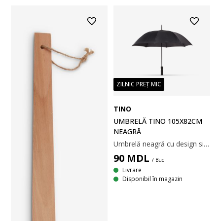
ZILNIC PREȚ MIC
TINO
UMBRELĂ TINO 105X82CM
NEAGRĂ
Umbrelă neagră cu design simplu și clasic. Cu întărituri din fibră de sticlă și cadru din fier. Ø105x82 cm
90
MDL
/ Buc
Livrare
Disponibil în magazin