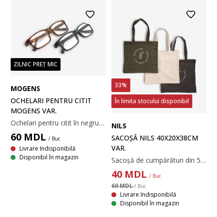
ZILNIC PREȚ MIC
33%
MOGENS
OCHELARI PENTRU CITIT
În limita stocului disponibil
MOGENS VAR.
Ochelari pentru citit în negru simplu sau maro elegant. Disponibili pentru dioptriile de +1, +1.5, +2 sau +2.5.
NILS
60
MDL
SACOȘĂ NILS 40X20X38CM
/ Buc
VAR.
Livrare Indisponibilă
Disponibil în magazin
Sacoșă de cumpărături din 55% bumbac (100% reciclat)/45% poliester (100% reciclat). Designul său spațios este ideal pentru cumpărături sau treburi zilnice, și este lavabilă la 30°C. Disponibilă în culori variate. 40x20x38 cm
40
MDL
/ Buc
60 MDL
/ Buc
Livrare Indisponibilă
Disponibil în magazin