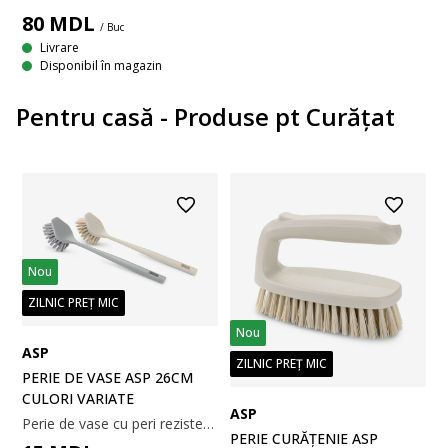
80
MDL
/ Buc
Livrare
Disponibil în magazin
Pentru casă - Produse pt Curățat
Nou
ZILNIC PREȚ MIC
Nou
ASP
ZILNIC PREȚ MIC
PERIE DE VASE ASP 26CM
CULORI VARIATE
ASP
Perie de vase cu peri rezistenți pentru o spălare eficientă. Mânerul lung este ideal pentru a ajunge în oalele sau paharele adânci. Se vinde individual, în culori variate. 4x26x5 cm
PERIE CURĂȚENIE ASP