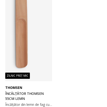
ZILNIC PREȚ MIC
THOMSEN
ÎNCĂLȚĂTOR THOMSEN
55CM LEMN
Încălțător din lemn de fag cu un aspect natural. Lungimea sa face încălțarea ușoară, menținând forma încălțămintei fără să te apleci. 4x55 cm