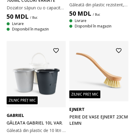
700ML CULORI VARIATE
Găleată din plastic rezistent, cu o capacitate de 5 litri. Are un mâner practic pentru transport și este potrivită pentru diverse sarcini casnice și de curățenie. Ø24 x H22 cm
Dozator săpun cu o capacitate mare de 700 ml, potrivit pentru detergent de vase sau săpun de mâini în bucătărie și baie. Acest articol se vinde individual și este disponibil în culori asortate. l6 x L9 x H22 cm
50
MDL
50
MDL
/ Buc
/ Buc
Livrare
Livrare
Disponibil în magazin
Disponibil în magazin
ZILNIC PREȚ MIC
ZILNIC PREȚ MIC
EJNERT
GABRIEL
PERIE DE VASE EJNERT 23CM
GĂLEATA GABRIEL 10L VAR.
LEMN
Găleată din plastic de 10 litri cu mâner. Potrivită pentru sarcini versatile în gospodărie, cum ar fi spălarea podelelor sau depozitarea materialelor de curățenie. Disponibilă în culori variate. 29x29x28 cm