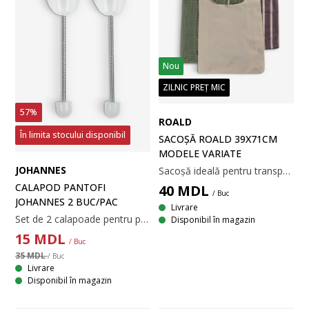
Nou
ZILNIC PREȚ MIC
57%
ROALD
În limita stocului disponibil
SACOȘĂ ROALD 39X71CM
MODELE VARIATE
JOHANNES
Sacoșă ideală pentru transportul cumpărăturilor și al altor articole esențiale de zi cu zi. Fabricată din poliester rezistent, lavabil (30% reciclat). Sacoșa este disponibilă în diverse culori și modele și se vinde individual. 39x71 cm
CALAPOD PANTOFI
40
MDL
/ Buc
JOHANNES 2 BUC/PAC
Livrare
Set de 2 calapoade pentru pantofi, concepute pentru a menține forma încălțămintei tale. 34 cm
Disponibil în magazin
15
MDL
/ Buc
35 MDL
/ Buc
Livrare
Disponibil în magazin