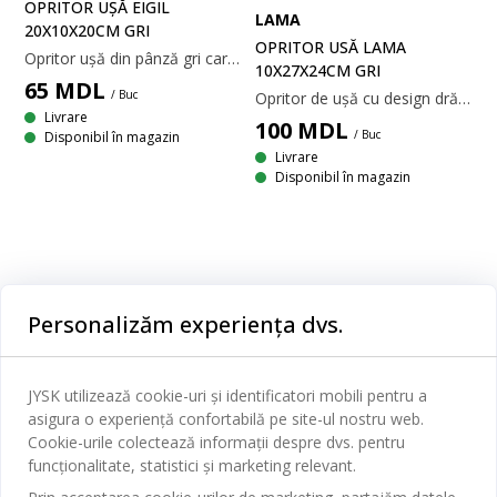
OPRITOR UȘĂ EIGIL
LAMA
20X10X20CM GRI
OPRITOR USĂ LAMA
Opritor ușă din pânză gri care menține ușile deschise. Mânerul din frânghie îl face ușor de mutat. 20x10x20 cm
10X27X24CM GRI
65
MDL
/ Buc
Opritor de ușă cu design drăguț de lamă care adaugă farmec decorului casei în timp ce menține ușile deschise. Confecționat Din poliester. Umplută cu nisip. 10x27x24 cm
Livrare
100
MDL
/ Buc
Disponibil în magazin
Livrare
Disponibil în magazin
Personalizăm experiența dvs.
47 DE ANI DE OFERTE EXCELENTE
JYSK utilizează cookie-uri și identificatori mobili pentru a
Mai mult de 3.600 de magazine în 50 de țări.
asigura o experiență confortabilă pe site-ul nostru web.
Cookie-urile colectează informații despre dvs. pentru
funcționalitate, statistici și marketing relevant.
RĂDĂCINI SCANDINAVE