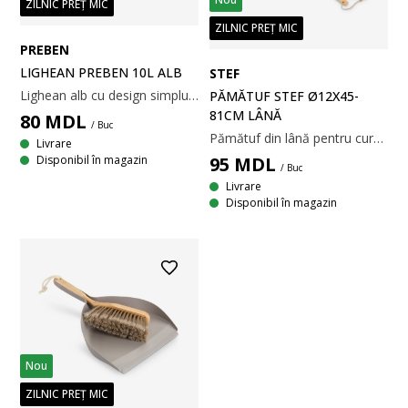
ZILNIC PREȚ MIC
ZILNIC PREȚ MIC
PREBEN
LIGHEAN PREBEN 10L ALB
STEF
Lighean alb cu design simplu și practic. Cu mânere antiderapante. 38x34x15 cm
PĂMĂTUF STEF Ø12X45-
81CM LÂNĂ
80
MDL
/ Buc
Pămătuf din lână pentru curățarea suprafețelor delicate. Mânerul extensibil din oțel inoxidabil și bambus te ajută să ajungi în zonele dificile. 45-81xØ12 cm
Livrare
Disponibil în magazin
95
MDL
/ Buc
Livrare
Disponibil în magazin
Nou
ZILNIC PREȚ MIC