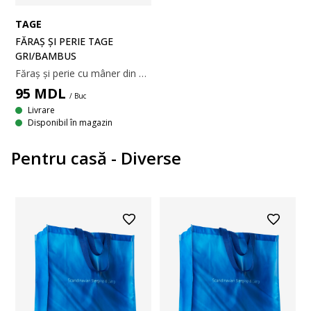
TAGE
FĂRAȘ ȘI PERIE TAGE
GRI/BAMBUS
Făraș și perie cu mâner din bambus. Fărașul gri este prevăzut cu o margine de cauciuc pentru o curățare eficientă. Peria se potrivește în făraș pentru o depozitare compactă și include o buclă de funie pentru agățare. l25 x L35 x H9 cm
95
MDL
/ Buc
Livrare
Disponibil în magazin
Pentru casă - Diverse