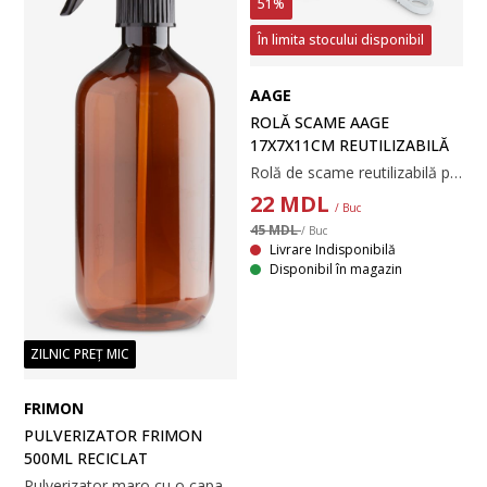
51%
În limita stocului disponibil
AAGE
ROLĂ SCAME AAGE
17X7X11CM REUTILIZABILĂ
Rolă de scame reutilizabilă pentru îndepărtarea părului și scamelor de pe haine și mobilier. Rola se curăță ușor prin clătire cu apă caldă. Include un capac de protecție. 17x7x11 cm
22
MDL
/ Buc
45 MDL
/ Buc
Livrare Indisponibilă
Disponibil în magazin
ZILNIC PREȚ MIC
FRIMON
PULVERIZATOR FRIMON
500ML RECICLAT
Pulverizator maro cu o capacitate de 500 ml. Ideal pentru curățenie sau pulverizarea plantelor. Ø7x21 cm