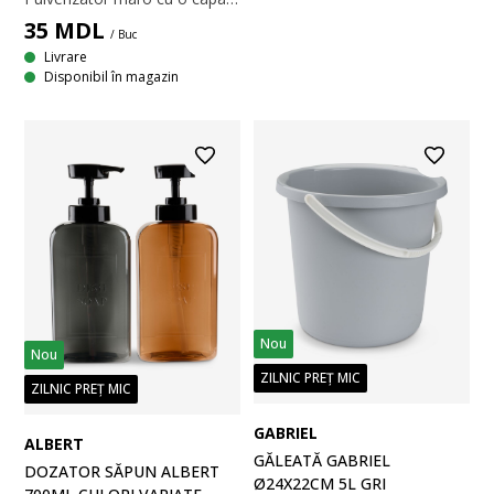
35
MDL
/ Buc
Livrare
Disponibil în magazin
Nou
Nou
ZILNIC PREȚ MIC
ZILNIC PREȚ MIC
GABRIEL
ALBERT
GĂLEATĂ GABRIEL
DOZATOR SĂPUN ALBERT
Ø24X22CM 5L GRI