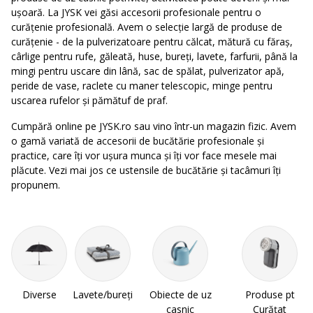
ușoară. La JYSK vei găsi accesorii profesionale pentru o
curățenie profesională. Avem o selecție largă de produse de
curățenie - de la pulverizatoare pentru călcat, mătură cu făraș,
cârlige pentru rufe, găleată, huse, bureți, lavete, farfurii, până la
mingi pentru uscare din lână, sac de spălat, pulverizator apă,
peride de vase, raclete cu maner telescopic, minge pentru
uscarea rufelor și pămătuf de praf.
Cumpără online pe JYSK.ro sau vino într-un magazin fizic. Avem
o gamă variată de accesorii de bucătărie profesionale și
practice, care îți vor ușura munca și îți vor face mesele mai
plăcute. Vezi mai jos ce ustensile de bucătărie și tacâmuri îți
propunem.
Diverse
Lavete/bureți
Obiecte de uz
Produse pt
casnic
Curățat