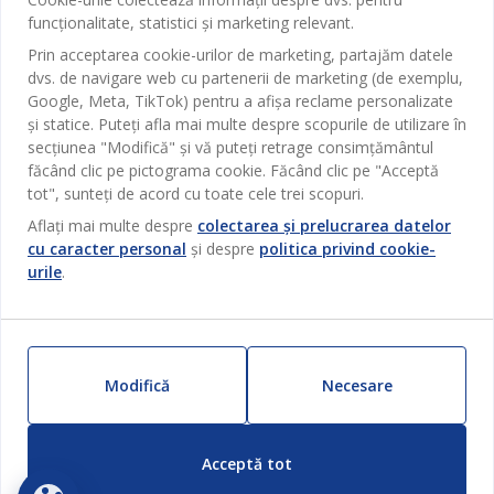
Baie
funcționalitate, statistici și marketing relevant.
Contact Relații Clienți
Birou
Prin acceptarea cookie-urilor de marketing, partajăm datele
JYSK
dvs. de navigare web cu partenerii de marketing (de exemplu,
Magazine și program
Sufragerie
Google, Meta, TikTok) pentru a afișa reclame personalizate
Despre JYSK
Broșură
și statice. Puteți afla mai multe despre scopurile de utilizare în
Bucătărie
SEDIU CENTRAL
secțiunea "Modifică" și vă puteți retrage consimțământul
JYSK.com
Termeni si conditii vânzări online
Depozitare
făcând clic pe pictograma cookie. Făcând clic pe "Acceptă
TAROL-DD S.R.L. str. Jubiliara, 41A mun. Chișinău, Republica
JYSK RELAȚII CLIENȚI
Presă
tot", sunteți de acord cu toate cele trei scopuri.
Garantia prețului
Moldova
Contact Relații Clienți
Perdele
Urmărește Jysk
Aflați mai multe despre
colectarea și prelucrarea datelor
Locuri de muncă
Telefon: 022 022 030
Garanția Produselor
JYSK BUSINESS TO BUSINESS
cu caracter personal
și despre
politica privind cookie-
Grădină
E-mail: support@jysk.md
urile
.
Newsletter
Vânzări și relații clienți persoane juridice
Politica de confidentialitate
Pentru casă
Telefon: 060 531 531
Inspirație
E-mail: jysk@jysk.md
Card cadou
Outlet
JYSK BUSINESS TO BUSINESS
Beneficii pentru clienți
Campanie
Modifică
Necesare
Link-uri utile
Livrare
Produse noi
Sustenabilitate
Retur
ZILNIC PREȚ MIC
Acceptă tot
Reclamații