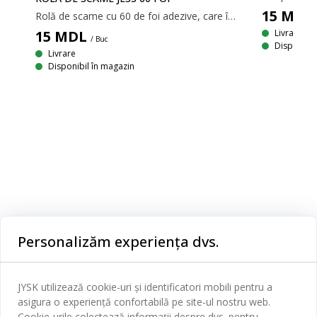
15
MDL
Rolă de scame cu 60 de foi adezive, care îndepărtează cu ușurință scamele, praful și părul de animale de pe haine și alte textile. Dispune de un mâner negru. 5x22xØ5x5 cm
15
MDL
Livrare
/ Buc
Disponibil
Livrare
Set de 12 cârlige rufe din plastic cu prinderi moi din cauciuc care mențin hainele prinse. 4x9x2 cm
Disponibil în magazin
Personalizăm experiența dvs.
Categorii
JYSK utilizează cookie-uri și identificatori mobili pentru a
Dormitor
asigura o experiență confortabilă pe site-ul nostru web.
Serviciul clienți
Cookie-urile colectează informații despre dvs. pentru