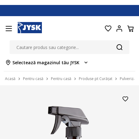
Selectează magazinul tău JYSK
Acasă
Pentru casă
Pentru casă
Produse pt Curățat
Pulverizat