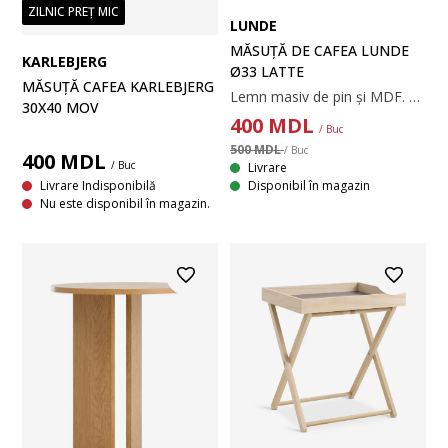
ZILNIC PREȚ MIC
LUNDE
MĂSUȚĂ DE CAFEA LUNDE
KARLEBJERG
Ø33 LATTE
MĂSUȚĂ CAFEA KARLEBJERG
Lemn masiv de pin și MDF. Ø33x45 cm
30X40 MOV
400
MDL
/ Buc
500 MDL
/ Buc
400
MDL
/ Buc
Livrare
Livrare Indisponibilă
Disponibil în magazin
Nu este disponibil în magazin.