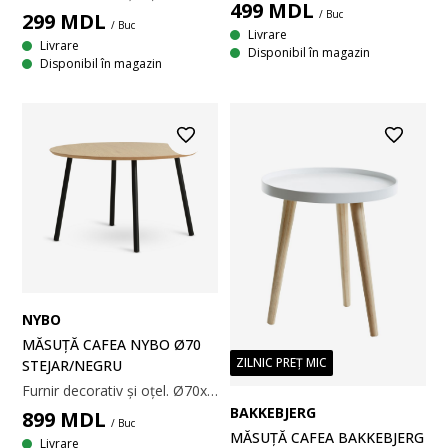
499
MDL
/ Buc
299
MDL
/ Buc
Livrare
Livrare
Disponibil în magazin
Disponibil în magazin
NYBO
MĂSUȚĂ CAFEA NYBO Ø70
ZILNIC PREȚ MIC
STEJAR/NEGRU
Furnir decorativ și oțel. Ø70x43 cm
BAKKEBJERG
899
MDL
/ Buc
MĂSUȚĂ CAFEA BAKKEBJERG
Livrare