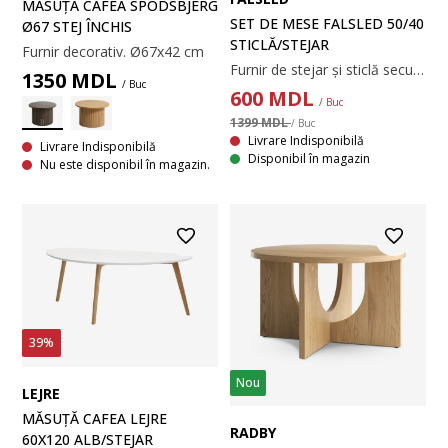
MĂSUȚĂ CAFEA SPODSBJERG
SET DE MESE FALSLED 50/40
Ø67 STEJ ÎNCHIS
STICLĂ/STEJAR
Furnir decorativ. Ø67x42 cm
Furnir de stejar și sticlă securizată. Ø50/40x45/40 cm
1350
MDL
/ Buc
600
MDL
/ Buc
1399 MDL
/ Buc
Livrare Indisponibilă
Livrare Indisponibilă
Disponibil în magazin
Nu este disponibil în magazin.
39%
Nou
LEJRE
MĂSUȚĂ CAFEA LEJRE
RADBY
60X120 ALB/STEJAR