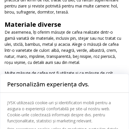
pentru ziare şi reviste potrivită pentru mai multe camere: hol,
birou, sufragerie, dormitor, terasă.
Materiale diverse
De asemenea, îți oferim măsuţe de cafea realizate dintr-o
gamă variată de materiale, inclusiv pin, stejar sau nuc tratat cu
ulei, sticlă, bambus, metal şi acacia. Alege o măsuță de cafea
într-o varietate de culori: albă, neagră, verde, albastră, crem,
natur, maro, mpslinie, transparentă, bej nisipie, roz piersică,
roșu vișinie, cu detalii aurii sau din metal.
Multe măsuţe de cafea pot fi utilizate şi ca măsuţe de colţ.
Creează un loc confortabil în camera de zi cu ajutorul unei
Personalizăm experiența dvs.
măsuţe de colţ, așează două lămpi şi decorează cu lumânări
sau o vază cu flori.
JYSK utilizează cookie-uri și identificatori mobili pentru a
asigura o experiență confortabilă pe site-ul nostru web.
Cookie-urile colectează informații despre dvs. pentru
funcționalitate, statistici și marketing relevant.
47 DE ANI DE OFERTE EXCELENTE