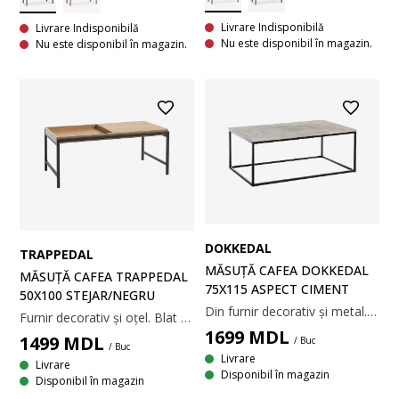
Livrare Indisponibilă
Livrare Indisponibilă
Nu este disponibil în magazin.
Nu este disponibil în magazin.
DOKKEDAL
TRAPPEDAL
MĂSUȚĂ CAFEA DOKKEDAL
MĂSUȚĂ CAFEA TRAPPEDAL
75X115 ASPECT CIMENT
50X100 STEJAR/NEGRU
Din furnir decorativ și metal. 75x115x45 cm
Furnir decorativ și oțel. Blat reversibil. 50x100x40 cm
1699
MDL
1499
MDL
/ Buc
/ Buc
Livrare
Livrare
Disponibil în magazin
Disponibil în magazin