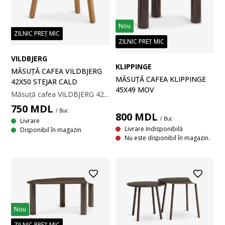
Nou
ZILNIC PREȚ MIC
ZILNIC PREȚ MIC
VILDBJERG
KLIPPINGE
MĂSUȚĂ CAFEA VILDBJERG
MĂSUȚĂ CAFEA KLIPPINGE
42X50 STEJAR CALD
45X49 MOV
Măsuță cafea VILDBJERG 42x50 stejar cald
750
MDL
/ Buc
800
MDL
/ Buc
Livrare
Livrare Indisponibilă
Disponibil în magazin
Nu este disponibil în magazin.
Nou
ZILNIC PREȚ MIC