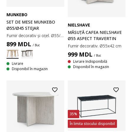
MUNKEBO
SET DE MESE MUNKEBO
NIELSHAVE
Ø55/Ø45 STEJAR
MĂSUȚĂ CAFEA NIELSHAVE
Furnir decorativ și oțel. Ø55/45x43/40 cm
Ø55 ASPECT TRAVERTIN
899
MDL
/ Buc
Furnir decorativ. Ø55x42 cm
999
MDL
/ Buc
Livrare Indisponibilă
Livrare
Disponibil în magazin
Disponibil în magazin
35%
În limita stocului disponibil