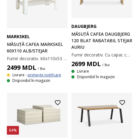
DAUGBJERG
MĂSUȚĂ CAFEA DAUGBJERG
MARKSKEL
120 BLAT RABATABIL STEJAR
MĂSUȚĂ CAFEA MARKSKEL
AURIU
60X110 ALB/STEJAR
Furnir decorativ. Cu capac cu balamale. Dimensiuni: 60/100x120x45-56 cm.
Furnir decorativ. 60x110x53 cm
2699
MDL
/ Buc
2499
MDL
/ Buc
Livrare
Livrare -
primește notificare
Disponibil în magazin
Disponibil în magazin
64%