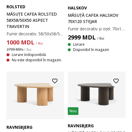
ROLSTED
HALSKOV
MĂSUȚE CAFEA ROLSTED
MĂSUȚĂ CAFEA HALSKOV
58X58/50X50 ASPECT
70X120 STEJAR
TRAVERTIN
Furnir decorativ și oțel. 70x120x45 cm
Furnir decorativ. 58/50x58/50x40/33 cm
2999
MDL
/ Buc
1000
MDL
/ Buc
Livrare
2799 MDL
Disponibil în magazin
/ Buc
Livrare Indisponibilă
Nu este disponibil în magazin.
Nou
RAVNSBJERG
RAVNSBJERG