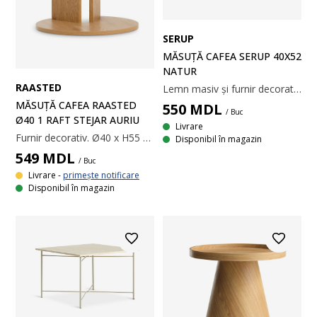
SERUP
MĂSUȚĂ CAFEA SERUP 40X52
NATUR
RAASTED
Lemn masiv și furnir decorativ. Blat reversibil. 40x52x58 cm
MĂSUȚĂ CAFEA RAASTED
550
MDL
/ Buc
Ø40 1 RAFT STEJAR AURIU
Livrare
Furnir decorativ. Ø40 x H55 cm
Disponibil în magazin
549
MDL
/ Buc
Livrare -
primește notificare
Disponibil în magazin