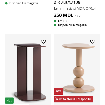
Ø40 ALB/NATUR
Disponibil în magazin
Lemn masiv și MDF. Ø40x43 cm
350
MDL
/ Buc
Livrare
Disponibil în magazin
20%
În limita stocului disponibil
Nou