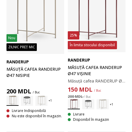
25%
Nou
În limita stocului disponibil
ZILNIC PREȚ MIC
RANDERUP
RANDERUP
MĂSUȚĂ CAFEA RANDERUP
MĂSUȚĂ CAFEA RANDERUP
Ø47 VIȘINIE
Ø47 NISIPIE
Măsuță cafea RANDERUP Ø47 vișinie
150
MDL
200
MDL
/ Buc
/ Buc
200 MDL
/ Buc
Livrare Indisponibilă
Livrare
Nu este disponibil în magazin.
Disponibil în magazin