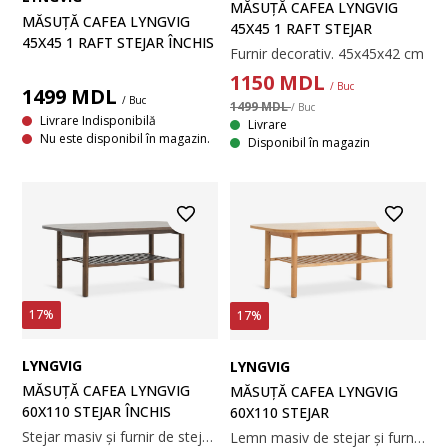
MĂSUȚĂ CAFEA LYNGVIG
MĂSUȚĂ CAFEA LYNGVIG
45X45 1 RAFT STEJAR
45X45 1 RAFT STEJAR ÎNCHIS
Furnir decorativ. 45x45x42 cm
1150
MDL
/ Buc
1499
MDL
/ Buc
1499 MDL
/ Buc
Livrare Indisponibilă
Livrare
Nu este disponibil în magazin.
Disponibil în magazin
17%
17%
LYNGVIG
LYNGVIG
MĂSUȚĂ CAFEA LYNGVIG
MĂSUȚĂ CAFEA LYNGVIG
60X110 STEJAR ÎNCHIS
60X110 STEJAR
Stejar masiv și furnir de stejar. Dimensiuni: 60x110x45 cm.
Lemn masiv de stejar și furnir de stejar. 60x110x45 cm