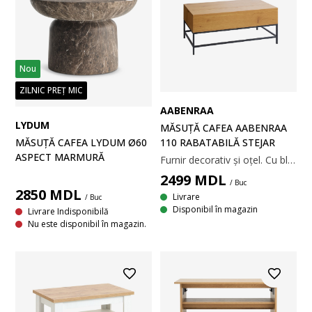
Nou
ZILNIC PREȚ MIC
AABENRAA
LYDUM
MĂSUȚĂ CAFEA AABENRAA
110 RABATABILĂ STEJAR
MĂSUȚĂ CAFEA LYDUM Ø60
ASPECT MARMURĂ
Furnir decorativ și oțel. Cu blat rabatabil și spațiu de depozitare. 60x110x45/57 cm
2499
MDL
/ Buc
2850
MDL
Livrare
/ Buc
Disponibil în magazin
Livrare Indisponibilă
Nu este disponibil în magazin.