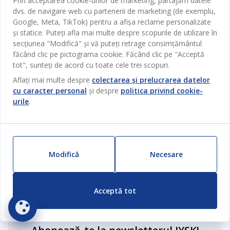
Prin acceptarea cookie-urilor de marketing, partajăm datele
Mai mult de 3.600 de magazine în 50 de țări.
dvs. de navigare web cu partenerii de marketing (de exemplu,
Google, Meta, TikTok) pentru a afișa reclame personalizate
și statice. Puteți afla mai multe despre scopurile de utilizare în
secțiunea "Modifică" și vă puteți retrage consimțământul
RĂDĂCINI SCANDINAVE
făcând clic pe pictograma cookie. Făcând clic pe "Acceptă
Compania noastră s-a înființat în 1979 în Danemarca.
tot", sunteți de acord cu toate cele trei scopuri.
Aflați mai multe despre
colectarea și prelucrarea datelor
cu caracter personal
și despre
politica privind cookie-
GARANȚII SALTELE
urile
.
Ai 25 de ani garanție la saltelele GOLD și 15 ani garanție la
gama PLUS.
Modifică
Necesare
ZILNIC PREȚ MIC
Am selecționat o varietate largă de produse care au aceleași
prețuri mici în fiecare zi.
Acceptă tot