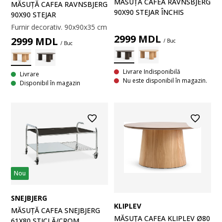
MĂSUȚĂ CAFEA RAVNSBJERG
MĂSUȚĂ CAFEA RAVNSBJERG
90X90 STEJAR ÎNCHIS
90X90 STEJAR
Furnir decorativ. 90x90x35 cm
2999
MDL
2999
MDL
/ Buc
/ Buc
Livrare Indisponibilă
Livrare
Nu este disponibil în magazin.
Disponibil în magazin
Nou
SNEJBJERG
KLIPLEV
MĂSUȚĂ CAFEA SNEJBJERG
MĂSUȚA CAFEA KLIPLEV Ø80
61X80 STICLĂ/CROM