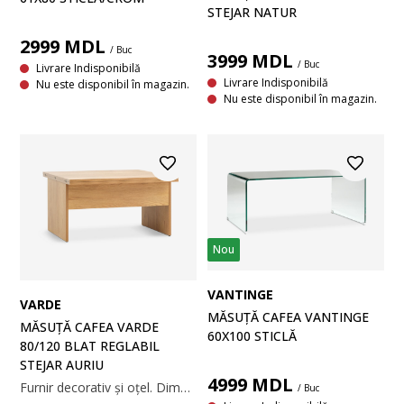
STEJAR NATUR
2999
MDL
/ Buc
3999
MDL
/ Buc
Livrare Indisponibilă
Livrare Indisponibilă
Nu este disponibil în magazin.
Nu este disponibil în magazin.
Nou
VANTINGE
VARDE
MĂSUȚĂ CAFEA VANTINGE
MĂSUȚĂ CAFEA VARDE
60X100 STICLĂ
80/120 BLAT REGLABIL
STEJAR AURIU
4999
MDL
Furnir decorativ și oțel. Dimensiunea blatului se poate dubla si ridica pentru a lua masa. 80x80/160x44/70 cm
/ Buc