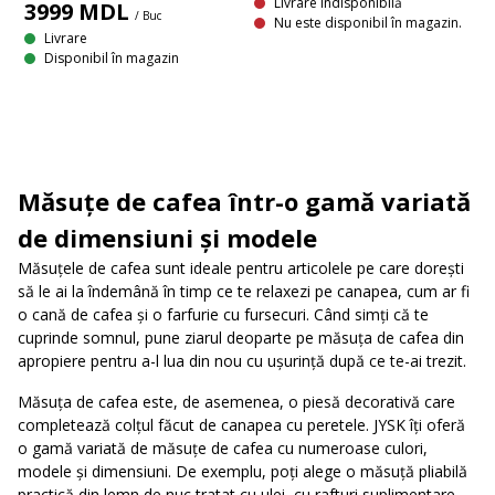
Livrare Indisponibilă
3999
MDL
/ Buc
Nu este disponibil în magazin.
Livrare
Disponibil în magazin
Măsuţe de cafea într-o gamă variată
de dimensiuni şi modele
Măsuţele de cafea sunt ideale pentru articolele pe care dorești
să le ai la îndemână în timp ce te relaxezi pe canapea, cum ar fi
o cană de cafea şi o farfurie cu fursecuri. Când simţi că te
cuprinde somnul, pune ziarul deoparte pe măsuţa de cafea din
apropiere pentru a-l lua din nou cu uşurinţă după ce te-ai trezit.
Măsuţa de cafea este, de asemenea, o piesă decorativă care
completează colţul făcut de canapea cu peretele. JYSK îți oferă
o gamă variată de măsuţe de cafea cu numeroase culori,
modele şi dimensiuni. De exemplu, poţi alege o măsuţă pliabilă
practică din lemn de nuc tratat cu ulei, cu rafturi suplimentare