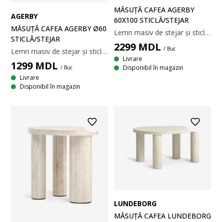
MĂSUȚĂ CAFEA AGERBY
AGERBY
60X100 STICLĂ/STEJAR
MĂSUȚĂ CAFEA AGERBY Ø60
Lemn masiv de stejar și sticlă securizată. 60x100x45 cm
STICLĂ/STEJAR
2299
MDL
/ Buc
Lemn masiv de stejar și sticlă securizată. Ø60x42 cm
Livrare
1299
MDL
Disponibil în magazin
/ Buc
Livrare
Disponibil în magazin
LUNDEBORG
MĂSUȚĂ CAFEA LUNDEBORG