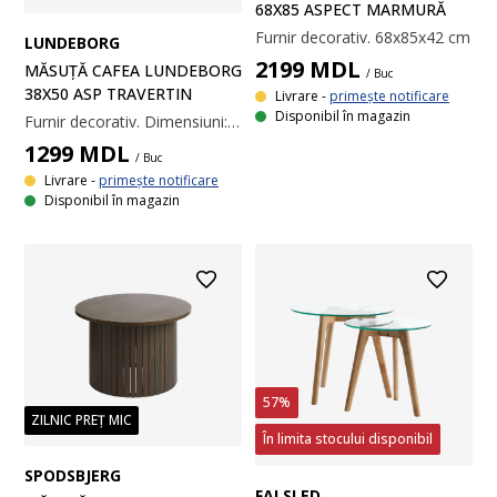
68X85 ASPECT MARMURĂ
Furnir decorativ. 68x85x42 cm
LUNDEBORG
2199
MDL
MĂSUȚĂ CAFEA LUNDEBORG
/ Buc
38X50 ASP TRAVERTIN
Livrare -
primește notificare
Disponibil în magazin
Furnir decorativ. Dimensiuni: 38x50x47 cm
1299
MDL
/ Buc
Livrare -
primește notificare
Disponibil în magazin
57%
ZILNIC PREȚ MIC
În limita stocului disponibil
SPODSBJERG
FALSLED