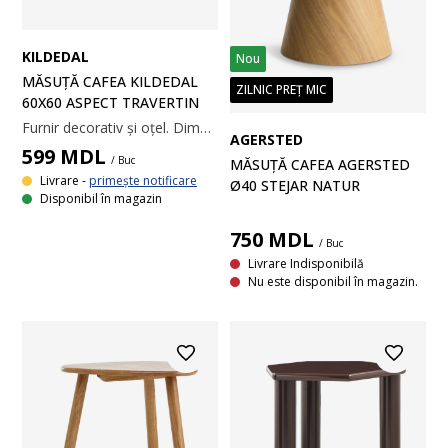
KILDEDAL
Nou
MĂSUȚĂ CAFEA KILDEDAL
ZILNIC PREȚ MIC
60X60 ASPECT TRAVERTIN
Furnir decorativ și oțel. Dimensiuni: 60x60x40 cm
AGERSTED
599
MDL
/ Buc
MĂSUȚĂ CAFEA AGERSTED
Livrare -
primește notificare
Ø40 STEJAR NATUR
Disponibil în magazin
750
MDL
/ Buc
Livrare Indisponibilă
Nu este disponibil în magazin.