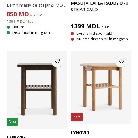
MĂSUȚĂ CAFEA RADBY Ø70
Lemn masiv de stejar și MDF. 60x120x45 cm
STEJAR CALD
850
MDL
/ Buc
1399 MDL
/ Buc
1399
MDL
Livrare
/ Buc
Disponibil în magazin
Livrare Indisponibilă
Nu este disponibil în magazin.
23%
Nou
LYNGVIG
LYNGVIG