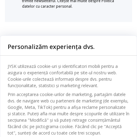
trimite newsletterul. Citește mai multe despre Politica
datelor cu caracter personal.
Categorii
Personalizăm experiența dvs.
Dormitor
Serviciul clienți
Baie
JYSK utilizează cookie-uri și identificatori mobili pentru a
Contact Relații Clienți
asigura o experiență confortabilă pe site-ul nostru web.
Birou
JYSK
Cookie-urile colectează informații despre dvs. pentru
Magazine și program
funcționalitate, statistici și marketing relevant.
Sufragerie
Despre JYSK
Prin acceptarea cookie-urilor de marketing, partajăm datele
Broșură
Bucătărie
SEDIU CENTRAL
dvs. de navigare web cu partenerii de marketing (de exemplu,
JYSK.com
Termeni si conditii vânzări online
Google, Meta, TikTok) pentru a afișa reclame personalizate
Depozitare
TAROL-DD S.R.L. str. Jubiliara, 41A mun. Chișinău, Republica
JYSK RELAȚII CLIENȚI
și statice. Puteți afla mai multe despre scopurile de utilizare în
Presă
Garantia prețului
Moldova
Contact Relații Clienți
Perdele
secțiunea "Modifică" și vă puteți retrage consimțământul
Urmărește Jysk
Locuri de muncă
Telefon: 022 022 030
făcând clic pe pictograma cookie. Făcând clic pe "Acceptă
Garanția Produselor
JYSK BUSINESS TO BUSINESS
Grădină
E-mail: support@jysk.md
tot", sunteți de acord cu toate cele trei scopuri.