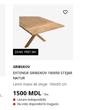
ZILNIC PREȚ MIC
GRIBSKOV
EXTENSIE GRIBSKOV 100X50 STEJAR
NATUR
Lemn masiv de stejar. 100x50 cm
1500
MDL
/ Buc
Lemn masiv de stejar și furnir de stejar. 90x45 cm
Livrare Indisponibilă
Nu este disponibil în magazin.