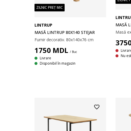
ZILNIC PREȚ MIC
LINTRU
MASĂ L
LINTRUP
MASĂ LINTRUP 80X140 STEJAR
Furnir decorativ. 80x140x76 cm
375
1750
MDL
Livrar
/ Buc
Nu est
Livrare
Disponibil în magazin