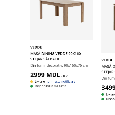
VEDDE
MASĂ DINING VEDDE 90Х160
STEJAR SĂLBATIC
VEDDE
Din furnir decorativ. 90x160x76 cm
MASĂ D
STEJAR
2999
MDL
/ Buc
Livrare -
primește notificare
349
Disponibil în magazin
Livrar
Dispon