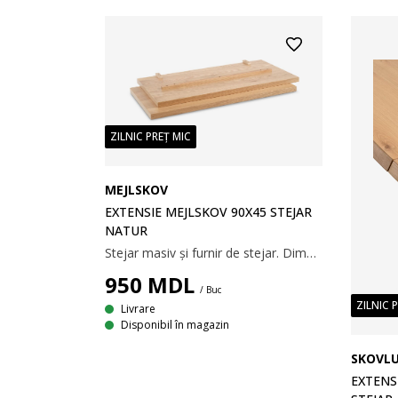
ZILNIC PREȚ MIC
MEJLSKOV
EXTENSIE MEJLSKOV 90X45 STEJAR
NATUR
Stejar masiv și furnir de stejar. Dimensiuni: 90x45x3 cm.
950
MDL
/ Buc
ZILNIC 
Livrare
Disponibil în magazin
SKOVL
EXTENS