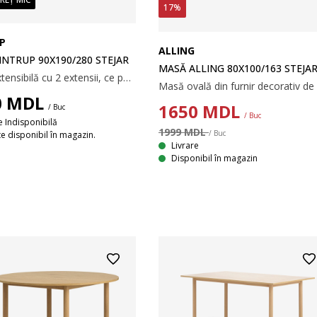
17%
P
ALLING
INTRUP 90X190/280 STEJAR
MASĂ ALLING 80X100/163 STEJA
Masă extensibilă cu 2 extensii, ce pot fi depozitate sub blat. Masa este din furnir decorativ de culoarea stejarului. Se poate extinde până la 235 cm sau 280 cm pentru reuniuni mari. 90x190x77 cm
0
MDL
1650
MDL
/ Buc
/ Buc
e Indisponibilă
1999 MDL
/ Buc
e disponibil în magazin.
Livrare
Disponibil în magazin