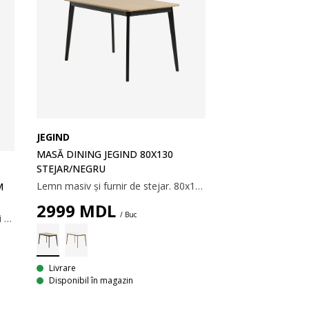
JEGIND
MASĂ DINING JEGIND 80X130
STEJAR/NEGRU
Lemn masiv și furnir de stejar. 80x130x75 cm
M
2999
MDL
/ Buc
Masă rotundă realizată din panouri transparente cu plăci MDF și detalii suplimentare din oțel. Blatul are o margine rotunjită. 100 x 75 cm.
Livrare
Disponibil în magazin