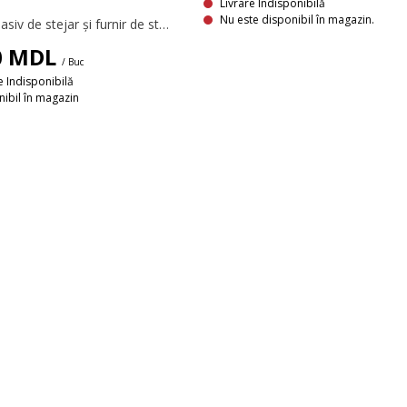
Livrare Indisponibilă
Nu este disponibil în magazin.
Lemn masiv de stejar și furnir de stejar. 90x46 cm
0
MDL
/ Buc
e Indisponibilă
ibil în magazin