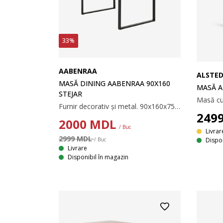
33%
AABENRAA
ALSTE
MASĂ DINING AABENRAA 90X160
MASĂ A
STEJAR
Furnir decorativ și metal. 90x160x75 cm
249
2000
MDL
/ Buc
Livrar
2999 MDL
Dispon
/ Buc
Livrare
Disponibil în magazin