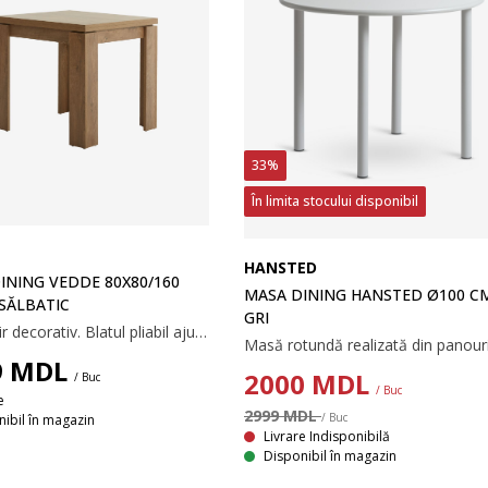
33%
În limita stocului disponibil
HANSTED
INING VEDDE 80X80/160
MASA DINING HANSTED Ø100 C
 SĂLBATIC
GRI
Din furnir decorativ. Blatul pliabil ajută la dublarea dimensiunii mesei cu ușurință. 80x80/160x76 cm
9
MDL
2000
MDL
/ Buc
/ Buc
e
2999 MDL
/ Buc
ibil în magazin
Livrare Indisponibilă
Disponibil în magazin