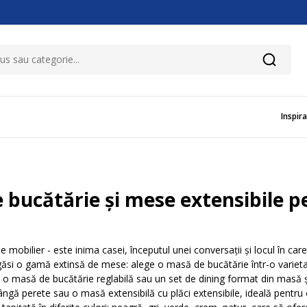
Inspira
 bucătărie și mese extensibile p
obilier - este inima casei, începutul unei conversații și locul în car
i găsi o gamă extinsă de mese: alege o masă de bucătărie într-o variet
ge o masă de bucătărie reglabilă sau un set de dining format din masă 
ângă perete sau o masă extensibilă cu plăci extensibile, ideală pentru