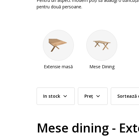
Pentru un aspect modern poți să adaugi o băncuță tap
pentru două persoane.
Extensie masă
Mese Dining
In stock
Preț
Sortează 
Mese dining - Ex