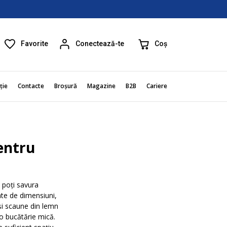
Favorite
Coș
Conectează-te
ție
Contacte
Broșură
Magazine
B2B
Cariere
entru
e poți savura
ate de dimensiuni,
și scaune din lemn
 o bucătărie mică.