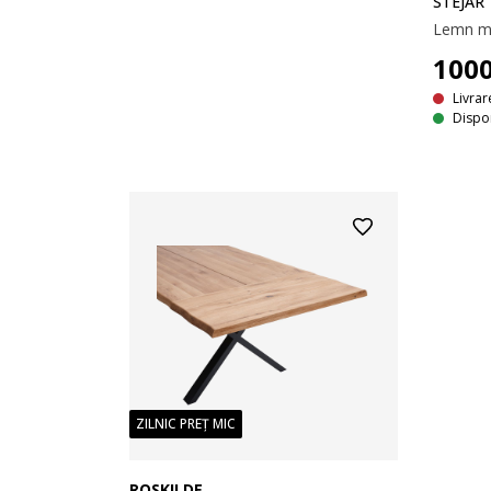
STEJAR
100
Livrar
Dispon
ZILNIC PREȚ MIC
ROSKILDE