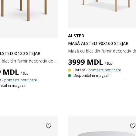
ALSTED
MASĂ ALSTED 90X160 STEJAR
D
LSTED Ø120 STEJAR
3999
MDL
Masă cu blat din furnir decorativ de culoarea stejarului și picioare din oțel. Ø120x75 cm
/ Buc
9
MDL
Livrare -
primește notificare
/ Buc
Disponibil în magazin
e -
primește notificare
ibil în magazin