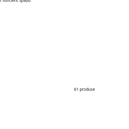
 suficient spațiu
61
produse