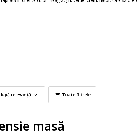
ițată în diferite culori: neagră, gri, verde, crem, natur, care să ofere
după relevanță
Toate filtrele
tensie masă