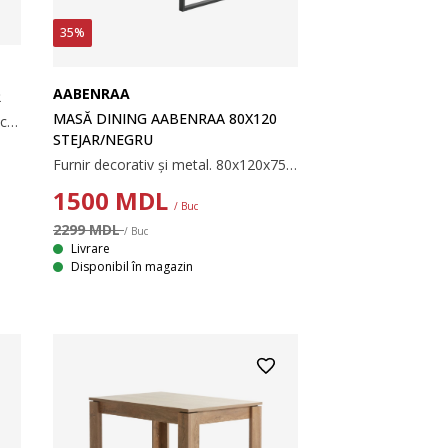
35%
AABENRAA
R
MASĂ DINING AABENRAA 80X120
Masă ovală din furnir decorativ de culoarea stejarului. Cu 2 extensii laterale care pot fi parțial sau total pliate. 80x38/100/163x76 cm
STEJAR/NEGRU
Furnir decorativ și metal. 80x120x75 cm
1500
MDL
/ Buc
2299 MDL
/ Buc
Livrare
Disponibil în magazin