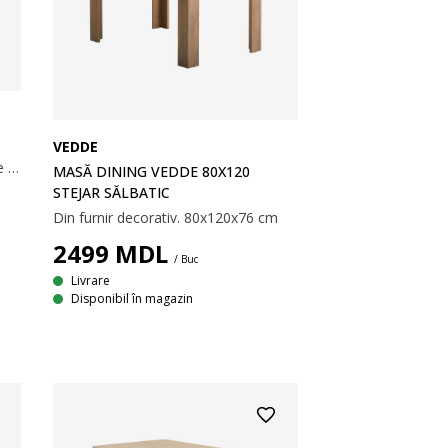
VEDDE
Masă cu blat din furnir decorativ de culoarea stejarului și picioare din oțel. 90x160x75 cm
MASĂ DINING VEDDE 80X120
STEJAR SĂLBATIC
Din furnir decorativ. 80x120x76 cm
2499
MDL
/ Buc
Livrare
Disponibil în magazin