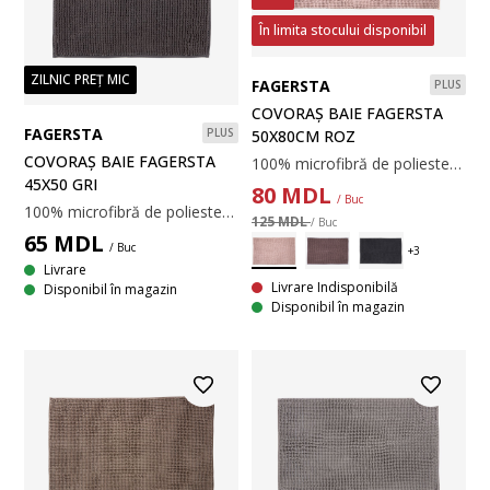
În limita stocului disponibil
ZILNIC PREȚ MIC
FAGERSTA
PLUS
COVORAȘ BAIE FAGERSTA
FAGERSTA
PLUS
50X80CM ROZ
COVORAȘ BAIE FAGERSTA
100% microfibră de poliester. Cu spate din latex, antiderapant. 50x80cm.
45X50 GRI
80
MDL
/ Buc
100% microfibră de poliester. Cu spate din latex, antiderapant. 40x40 cm.
125 MDL
/ Buc
65
MDL
/ Buc
Livrare
Livrare Indisponibilă
Disponibil în magazin
Disponibil în magazin