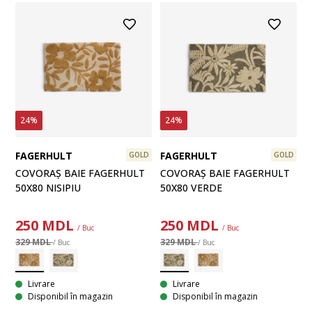
24%
24%
FAGERHULT
FAGERHULT
GOLD
GOLD
COVORAȘ BAIE FAGERHULT
COVORAȘ BAIE FAGERHULT
50X80 VERDE
50X80 NISIPIU
250
MDL
250
MDL
/ Buc
/ Buc
329 MDL
329 MDL
/ Buc
/ Buc
Livrare
Livrare
Disponibil în magazin
Disponibil în magazin