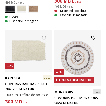
300
MDL
/ Buc
499 MDL
/ Buc
499 MDL
/ Buc
Livrare Indisponibilă
Disponibil în magazin
Livrare
Disponibil în magazin
40%
46%
KARLSTAD
GOLD
În limita stocului disponibil
COVORAȘ BAIE KARLSTAD
70X120CM NATUR
MUNKFORS
PLUS
100% microfibră de poliester. 70x120 cm
COVORAȘ BAIE MUNKFORS
300
MDL
Ø65CM NATUR
/ Buc