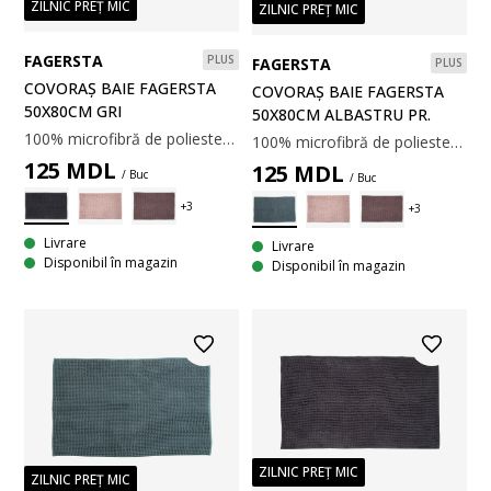
ZILNIC PREȚ MIC
ZILNIC PREȚ MIC
FAGERSTA
PLUS
FAGERSTA
PLUS
COVORAȘ BAIE FAGERSTA
COVORAȘ BAIE FAGERSTA
50X80CM GRI
50X80CM ALBASTRU PR.
100% microfibră de poliester. Cu spate din latex, antiderapant. 50x80cm.
100% microfibră de poliester. Cu spate din latex, antiderapant. 50x80cm.
125
MDL
125
MDL
/ Buc
/ Buc
Livrare
Livrare
Disponibil în magazin
Disponibil în magazin
ZILNIC PREȚ MIC
ZILNIC PREȚ MIC