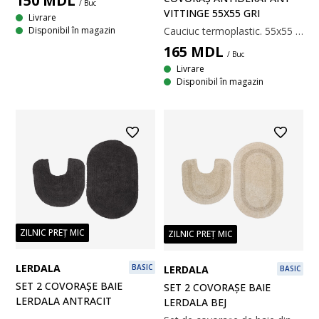
150
MDL
/ Buc
VITTINGE 55X55 GRI
Livrare
Disponibil în magazin
Cauciuc termoplastic. 55x55 cm
165
MDL
/ Buc
Livrare
Disponibil în magazin
ZILNIC PREȚ MIC
ZILNIC PREȚ MIC
LERDALA
BASIC
LERDALA
BASIC
SET 2 COVORAȘE BAIE
SET 2 COVORAȘE BAIE
LERDALA ANTRACIT
LERDALA BEJ