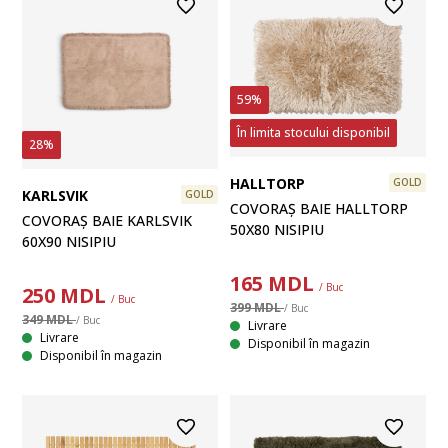
59%
În limita stocului disponibil
28%
HALLTORP
GOLD
KARLSVIK
GOLD
COVORAȘ BAIE HALLTORP
COVORAȘ BAIE KARLSVIK
50X80 NISIPIU
60X90 NISIPIU
165
MDL
/ Buc
250
MDL
/ Buc
399 MDL
/ Buc
349 MDL
/ Buc
Livrare
Livrare
Disponibil în magazin
Disponibil în magazin