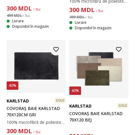
100% microfibră de poliester. Cu spate din latex, antiderapant. 70x120 cm
300
MDL
300
MDL
/ Buc
/ Buc
499 MDL
/ Buc
499 MDL
/ Buc
Livrare
Livrare
Disponibil în magazin
Disponibil în magazin
40%
40%
KARLSTAD
GOLD
KARLSTAD
GOLD
COVORAȘ BAIE KARLSTAD
COVORAȘ BAIE KARLSTAD
70X120CM GRI
70X120 BEJ
100% microfibră de poliester. 70x120 cm
300
MDL
/ Buc