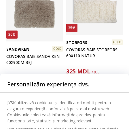
35%
30%
STORFORS
GOLD
SANDVIKEN
GOLD
COVORAȘ BAIE STORFORS
60X110 NATUR
COVORAȘ BAIE SANDVIKEN
60X90CM BEJ
325
MDL
/ Buc
350
MDL
499 MDL
/ Buc
/ Buc
Personalizăm experiența dvs.
Livrare
499 MDL
/ Buc
Disponibil în magazin
Livrare
JYSK utilizează cookie-uri și identificatori mobili pentru a
Disponibil în magazin
asigura o experiență confortabilă pe site-ul nostru web.
Cookie-urile colectează informații despre dvs. pentru
funcționalitate, statistici și marketing relevant.