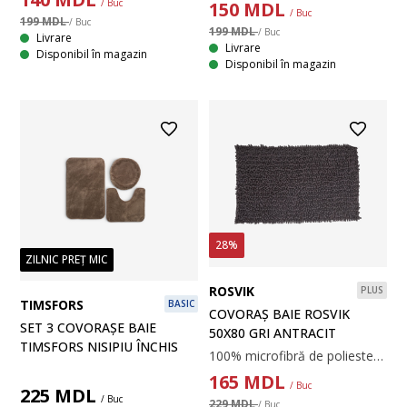
/ Buc
150
MDL
/ Buc
199 MDL
/ Buc
199 MDL
/ Buc
Livrare
Livrare
Disponibil în magazin
Disponibil în magazin
28%
ZILNIC PREȚ MIC
ROSVIK
PLUS
TIMSFORS
BASIC
COVORAȘ BAIE ROSVIK
SET 3 COVORAȘE BAIE
50X80 GRI ANTRACIT
TIMSFORS NISIPIU ÎNCHIS
100% microfibră de poliester. Cu spate din latex, antiderapant. 50x80 cm
165
MDL
/ Buc
225
MDL
/ Buc
229 MDL
/ Buc