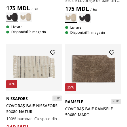
Set de covorașe de baie din bumbac format din 2 piese. 47x47 cm
175
MDL
175
MDL
/ Buc
/ Buc
Livrare
Livrare
Disponibil în magazin
Disponibil în magazin
30%
25%
NISSAFORS
PLUS
RAMSELE
PLUS
COVORAȘ BAIE NISSAFORS
COVORAȘ BAIE RAMSELE
50X80 NATUR
50X80 MARO
100% bumbac. Cu spate din latex, antiderapant. 50x80 cm
140
MDL