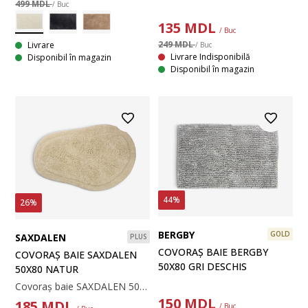
499 MDL
/ Buc
135
MDL
/ Buc
249 MDL
Livrare
/ Buc
Livrare Indisponibilă
Disponibil în magazin
Disponibil în magazin
44%
26%
BERGBY
GOLD
SAXDALEN
PLUS
COVORAȘ BAIE BERGBY
COVORAȘ BAIE SAXDALEN
50X80 GRI DESCHIS
50X80 NATUR
Covoraș baie SAXDALEN 50x80 natur
150
MDL
185
MDL
/ Buc