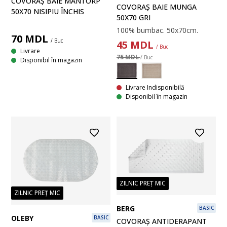
COVORAȘ BAIE MANTORP
COVORAȘ BAIE MUNGA
50X70 NISIPIU ÎNCHIS
50X70 GRI
100% bumbac. 50x70cm.
70
MDL
/ Buc
45
MDL
/ Buc
Livrare
75 MDL
/ Buc
Disponibil în magazin
Livrare Indisponibilă
Disponibil în magazin
ZILNIC PREȚ MIC
ZILNIC PREȚ MIC
BERG
BASIC
OLEBY
BASIC
COVORAȘ ANTIDERAPANT