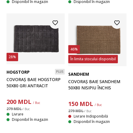
Disponibil în magazin
Disponibil în magazin
46%
28%
În limita stocului disponibil
HOGSTORP
PLUS
SANDHEM
COVORAȘ BAIE HOGSTORP
COVORAȘ BAIE SANDHEM
50X80 GRI ANTRACIT
50X80 NISIPIU ÎNCHIS
200
MDL
150
MDL
/ Buc
/ Buc
279 MDL
/ Buc
279 MDL
/ Buc
Livrare
Livrare Indisponibilă
Disponibil în magazin
Disponibil în magazin