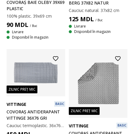
COVORAȘ BAIE OLEBY 39X69
BERG 37X82 NATUR
PLASTIC
Cauciuc natural. 37x82 cm
100% plastic. 39x69 cm
125
MDL
/ Buc
90
MDL
/ Buc
Livrare
Disponibil în magazin
Livrare
Disponibil în magazin
ZILNIC PREȚ MIC
VITTINGE
BASIC
ZILNIC PREȚ MIC
COVORAȘ ANTIDERAPANT
VITTINGE 36X76 GRI
Cauciuc termoplastic. 36x76cm
VITTINGE
BASIC
COVORAȘ ANTIDERAPANT