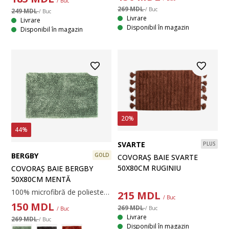
/ Buc
269 MDL
/ Buc
249 MDL
/ Buc
Livrare
Livrare
Disponibil în magazin
Disponibil în magazin
20%
44%
SVARTE
PLUS
BERGBY
GOLD
COVORAȘ BAIE SVARTE
50X80CM RUGINIU
COVORAȘ BAIE BERGBY
50X80CM MENTĂ
100% microfibră de poliester. Cu spate din latex, antiderapant. 50x80 cm
215
MDL
/ Buc
150
MDL
269 MDL
/ Buc
/ Buc
Livrare
269 MDL
/ Buc
Disponibil în magazin