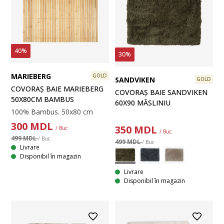
40%
30%
MARIEBERG
GOLD
SANDVIKEN
GOLD
COVORAȘ BAIE MARIEBERG
COVORAȘ BAIE SANDVIKEN
50X80CM BAMBUS
60X90 MĂSLINIU
100% Bambus. 50x80 cm
300
MDL
350
MDL
/ Buc
/ Buc
499 MDL
/ Buc
499 MDL
/ Buc
Livrare
Disponibil în magazin
Livrare
Disponibil în magazin