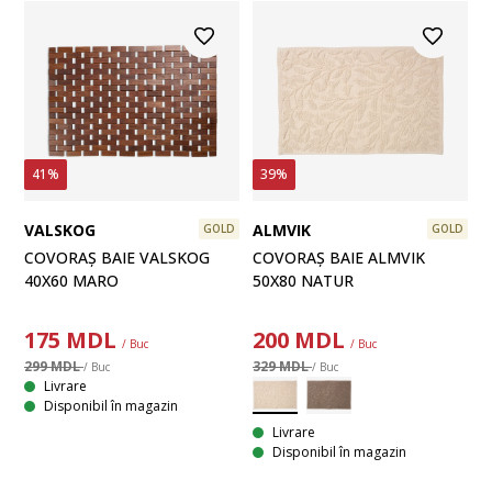
39%
41%
ALMVIK
VALSKOG
GOLD
GOLD
COVORAȘ BAIE ALMVIK
COVORAȘ BAIE VALSKOG
50X80 NATUR
40X60 MARO
200
MDL
175
MDL
/ Buc
/ Buc
329 MDL
299 MDL
/ Buc
/ Buc
Livrare
Disponibil în magazin
Livrare
Disponibil în magazin