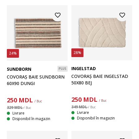
28%
24%
INGELSTAD
SUNDBORN
PLUS
COVORAȘ BAIE INGELSTAD
COVORAȘ BAIE SUNDBORN
50X80 BEJ
60X90 DUNGI
250
MDL
250
MDL
/ Buc
/ Buc
349 MDL
/ Buc
329 MDL
/ Buc
Livrare
Livrare
Disponibil în magazin
Disponibil în magazin