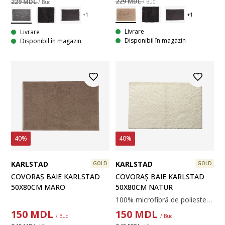
229 MDL
229 MDL
/ Buc
/ Buc
Livrare
Livrare
Disponibil în magazin
Disponibil în magazin
40%
40%
KARLSTAD
KARLSTAD
GOLD
GOLD
COVORAȘ BAIE KARLSTAD
COVORAȘ BAIE KARLSTAD
50X80CM MARO
50X80CM NATUR
100% microfibră de poliester. 50x80cm.
150
MDL
150
MDL
/ Buc
/ Buc