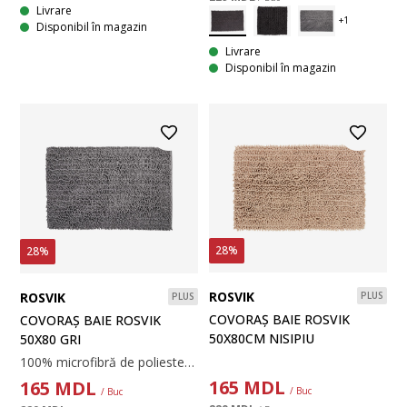
Livrare
Disponibil în magazin
Livrare
Disponibil în magazin
28%
28%
ROSVIK
ROSVIK
PLUS
PLUS
COVORAȘ BAIE ROSVIK
COVORAȘ BAIE ROSVIK
50X80CM NISIPIU
50X80 GRI
100% microfibră de poliester. Cu spate din latex, antiderapant. 50x80 cm
165
MDL
165
MDL
/ Buc
/ Buc