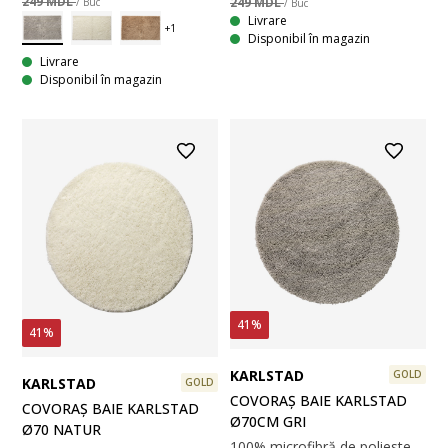
249 MDL
249 MDL
/ Buc
/ Buc
Livrare
Disponibil în magazin
Livrare
Disponibil în magazin
41%
41%
KARLSTAD
GOLD
KARLSTAD
GOLD
COVORAȘ BAIE KARLSTAD
COVORAȘ BAIE KARLSTAD
Ø70CM GRI
Ø70 NATUR
100% microfibră de poliester. 70 cm