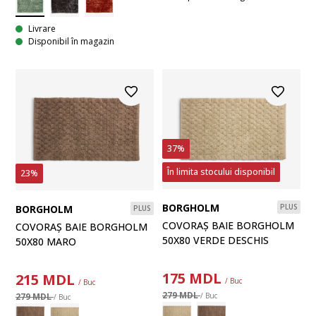
Livrare
Disponibil în magazin
37%
În limita stocului disponibil
23%
BORGHOLM
PLUS
BORGHOLM
PLUS
COVORAȘ BAIE BORGHOLM
COVORAȘ BAIE BORGHOLM
50X80 VERDE DESCHIS
50X80 MARO
175
MDL
215
MDL
/ Buc
/ Buc
279 MDL
279 MDL
/ Buc
/ Buc