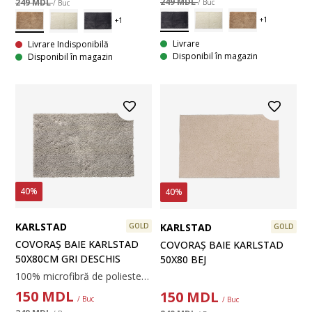
249 MDL
249 MDL
/ Buc
/ Buc
Livrare
Livrare Indisponibilă
Disponibil în magazin
Disponibil în magazin
40%
40%
KARLSTAD
KARLSTAD
GOLD
GOLD
COVORAȘ BAIE KARLSTAD
COVORAȘ BAIE KARLSTAD
50X80CM GRI DESCHIS
50X80 BEJ
100% microfibră de poliester. 50x80cm
150
MDL
150
MDL
/ Buc
/ Buc