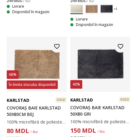
249 MDL
249 MDL
/ Buc
/ Buc
Livrare
Disponibil în magazin
Livrare
Disponibil în magazin
68%
40%
În limita stocului disponibil
KARLSTAD
KARLSTAD
GOLD
GOLD
COVORAȘ BAIE KARLSTAD
COVORAȘ BAIE KARLSTAD
50X80 GRI
50X80CM BEJ
100% microfibră de poliester. 50x80cm.
100% microfibră de poliester. 50x80 cm
150
MDL
80
MDL
/ Buc
/ Buc