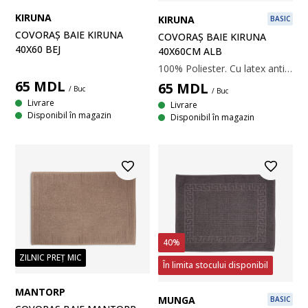
KIRUNA
KIRUNA
BASIC
COVORAȘ BAIE KIRUNA
COVORAȘ BAIE KIRUNA
40X60 BEJ
40X60CM ALB
100% Poliester. Cu latex antiderapant. 40x60 cm
65
MDL
65
MDL
/ Buc
/ Buc
Livrare
Livrare
Disponibil în magazin
Disponibil în magazin
40%
ZILNIC PREȚ MIC
În limita stocului disponibil
MANTORP
MUNGA
BASIC