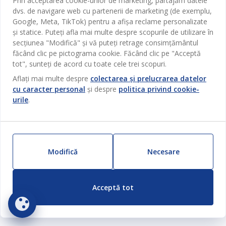
Prin acceptarea cookie-urilor de marketing, partajăm datele
dvs. de navigare web cu partenerii de marketing (de exemplu,
Google, Meta, TikTok) pentru a afișa reclame personalizate
și statice. Puteți afla mai multe despre scopurile de utilizare în
secțiunea "Modifică" și vă puteți retrage consimțământul
făcând clic pe pictograma cookie. Făcând clic pe "Acceptă
25%
tot", sunteți de acord cu toate cele trei scopuri.
25%
Aflați mai multe despre
colectarea și prelucrarea datelor
ORREFORS
GOLD
cu caracter personal
și despre
politica privind cookie-
ORREFORS
GOLD
COVORAȘ BAIE ORREFORS
urile
.
COVORAȘ BAIE ORREFORS
60X90 MARO
60X90 NATUR
Poliester/Bumbac. Cu spate din latex, antiderapant. 60x90 cm
450
MDL
450
MDL
/ Buc
/ Buc
599 MDL
/ Buc
Modifică
Necesare
599 MDL
/ Buc
Livrare
Livrare
Disponibil în magazin
Disponibil în magazin
Acceptă tot