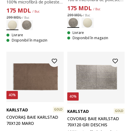
100% microfibră de poliester. 70 cm
175
MDL
175
MDL
/ Buc
/ Buc
299 MDL
/ Buc
299 MDL
/ Buc
Livrare
Livrare
Disponibil în magazin
Disponibil în magazin
40%
40%
KARLSTAD
GOLD
KARLSTAD
GOLD
COVORAȘ BAIE KARLSTAD
COVORAȘ BAIE KARLSTAD
70X120 MARO
70X120 GRI DESCHIS