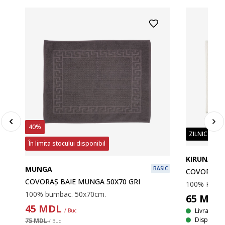
40%
ZILNIC PREȚ
În limita stocului disponibil
KIRUNA
MUNGA
BASIC
COVORAȘ B
COVORAȘ BAIE MUNGA 50X70 GRI
100% bumbac. 50x70cm.
65
MDL
45
MDL
Livrare
/ Buc
Disponibil
75 MDL
/ Buc