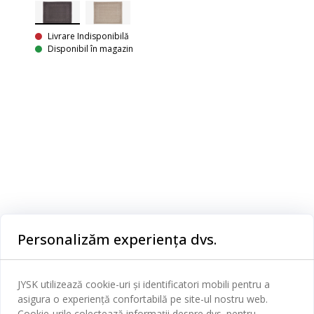
LUS
U
Livrare Indisponibilă
Disponibil în magazin
Categorii
Personalizăm experiența dvs.
Dormitor
Serviciul clienți
Baie
JYSK utilizează cookie-uri și identificatori mobili pentru a
Contact Relații Clienți
asigura o experiență confortabilă pe site-ul nostru web.
Birou
JYSK
Cookie-urile colectează informații despre dvs. pentru