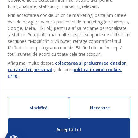
Magazine și program
funcționalitate, statistici și marketing relevant.
Sufragerie
Despre JYSK
Prin acceptarea cookie-urilor de marketing, partajăm datele
Broșură
Bucătărie
SEDIU CENTRAL
dvs. de navigare web cu partenerii de marketing (de exemplu,
JYSK.com
Termeni si conditii vânzări online
Google, Meta, TikTok) pentru a afișa reclame personalizate
Depozitare
TAROL-DD S.R.L. str. Jubiliara, 41A mun. Chișinău, Republica
JYSK RELAȚII CLIENȚI
și statice. Puteți afla mai multe despre scopurile de utilizare în
Presă
Garantia prețului
Moldova
Contact Relații Clienți
Perdele
secțiunea "Modifică" și vă puteți retrage consimțământul
Urmărește Jysk
Locuri de muncă
Telefon: 022 022 030
făcând clic pe pictograma cookie. Făcând clic pe "Acceptă
Garanția Produselor
JYSK BUSINESS TO BUSINESS
Grădină
E-mail: support@jysk.md
tot", sunteți de acord cu toate cele trei scopuri.
Newsletter
Vânzări și relații clienți persoane juridice
Politica de confidentialitate
Aflați mai multe despre
colectarea și prelucrarea datelor
Pentru casă
Telefon: 060 531 531
cu caracter personal
și despre
politica privind cookie-
Inspirație
E-mail: jysk@jysk.md
Card cadou
Outlet
urile
.
JYSK BUSINESS TO BUSINESS
Beneficii pentru clienți
Campanie
Link-uri utile
Livrare
Produse noi
Sustenabilitate
Retur
Modifică
Necesare
ZILNIC PREȚ MIC
Reclamații
Setări Cookie-uri
Acceptă tot