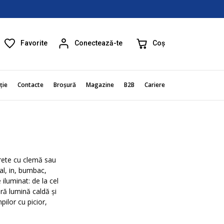
Favorite
Coș
Conectează-te
ție
Contacte
Broșură
Magazine
B2B
Cariere
erete cu clemă sau
tal, in, bumbac,
iluminat: de la cel
eră lumină caldă și
ilor cu picior,