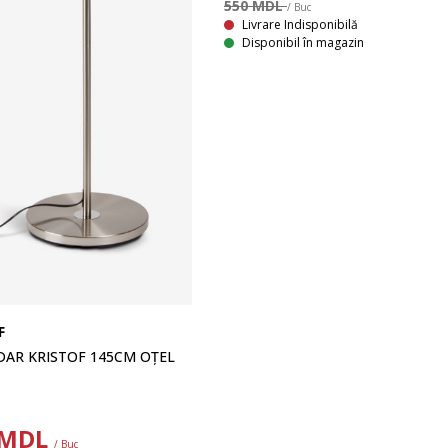
550 MDL
/ Buc
Livrare Indisponibilă
Disponibil în magazin
F
AR KRISTOF 145CM OȚEL
MDL
/ Buc