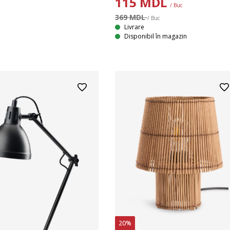
115
MDL
/ Buc
369 MDL
/ Buc
Livrare
Disponibil în magazin
20%