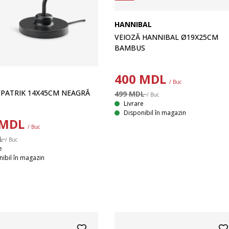
HANNIBAL
VEIOZĂ HANNIBAL Ø19X25CM
BAMBUS
400
MDL
/ Buc
 PATRIK 14X45CM NEAGRĂ
499 MDL
/ Buc
Livrare
Disponibil în magazin
MDL
/ Buc
DL
/ Buc
e
ibil în magazin