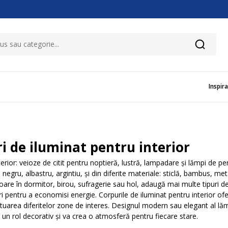
Inspira
i de iluminat pentru interior
erior: veioze de citit pentru noptieră, lustră, lampadare și lămpi de p
b, negru, albastru, argintiu, și din diferite materiale: sticlă, bambus, me
oare în dormitor, birou, sufragerie sau hol, adaugă mai multe tipuri de 
ri pentru a economisi energie. Corpurile de iluminat pentru interior of
tuarea diferitelor zone de interes. Designul modern sau elegant al lămp
 un rol decorativ și va crea o atmosferă pentru fiecare stare.