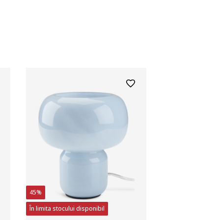
45%
În limita stocului disponibil