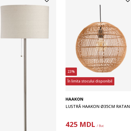
23%
În limita stocului disponibil
HAAKON
LUSTRĂ HAAKON Ø35CM RATAN
425
MDL
/ Buc