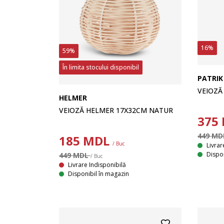
16%
59%
În limita stocului disponibil
PATRIK
VEIOZĂ
HELMER
VEIOZĂ HELMER 17X32CM NATUR
375
449 M
185
MDL
/ Buc
Livrar
Dispon
449 MDL
/ Buc
Livrare Indisponibilă
Disponibil în magazin