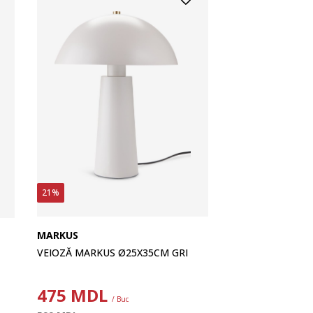
21%
MARKUS
VEIOZĂ MARKUS Ø25X35CM GRI
475
MDL
/ Buc