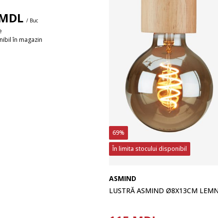
MDL
/ Buc
e
ibil în magazin
69%
În limita stocului disponibil
ASMIND
LUSTRĂ ASMIND Ø8X13CM LEM