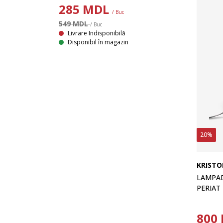
285
MDL
/ Buc
549 MDL
/ Buc
Livrare Indisponibilă
Disponibil în magazin
20%
KRISTO
LAMPAD
PERIAT
800