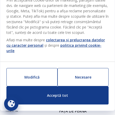
Prin acceptarea cookie-urilor de marketing, partajăm datele
dvs. de navigare web cu partenerii de marketing (de exemplu,
150
MDL
115
MDL
/ Buc
/ Buc
Google, Meta, TikTok) pentru a afișa reclame personalizate
și statice. Puteți afla mai multe despre scopurile de utilizare în
secțiunea "Modifică" și vă puteți retrage consimțământul
Livrare
Livrare
făcând clic pe pictograma cookie. Făcând clic pe "Acceptă
Disponibil în magazin
Disponibil în magazin
tot", sunteți de acord cu toate cele trei scopuri.
Aflați mai multe despre
colectarea și prelucrarea datelor
cu caracter personal
și despre
politica privind cookie-
urile
.
Nou
Modifică
Necesare
ZILNIC PREȚ MIC
Nou
ZILNIC PREȚ MIC
GULDBLOMME
Acceptă tot
FAȚĂ DE PERNĂ
GULDBLOMME
GULDBLOMME 40X60
NISIPIE
FAȚĂ DE PERNĂ