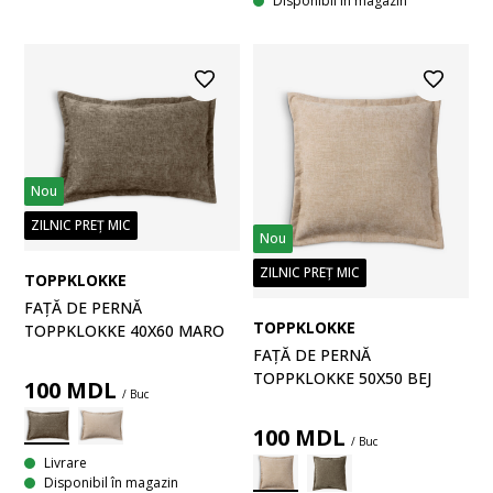
Disponibil în magazin
Nou
ZILNIC PREȚ MIC
Nou
ZILNIC PREȚ MIC
TOPPKLOKKE
FAȚĂ DE PERNĂ
TOPPKLOKKE
TOPPKLOKKE 40X60 MARO
FAȚĂ DE PERNĂ
TOPPKLOKKE 50X50 BEJ
100
MDL
/ Buc
100
MDL
/ Buc
Livrare
Disponibil în magazin