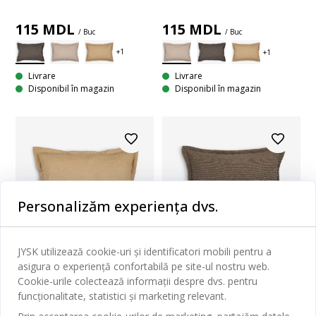
115
MDL
115
MDL
/ Buc
/ Buc
Livrare
Livrare
Disponibil în magazin
Disponibil în magazin
Personalizăm experiența dvs.
Nou
ZILNIC PREȚ MIC
ZILNIC PREȚ MIC
JYSK utilizează cookie-uri și identificatori mobili pentru a
GULDBLOMME
asigura o experiență confortabilă pe site-ul nostru web.
NATTVIOL
Cookie-urile colectează informații despre dvs. pentru
FAȚĂ DE PERNĂ
FAȚĂ DE PERNĂ NATTVIOL
funcționalitate, statistici și marketing relevant.
GULDBLOMME 40X60 MARO
40X60 LATTE