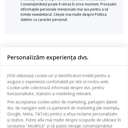
Consimțământul poate fi retras în orice moment. Procesăm
informațiile personale menționate mai sus pentru a vă
trimite newsletterul. Citește mai multe despre Politica
datelor cu caracter personal.
Categorii
Personalizăm experiența dvs.
Dormitor
Serviciul clienți
Baie
JYSK utilizează cookie-uri și identificatori mobili pentru a
Contact Relații Clienți
asigura o experiență confortabilă pe site-ul nostru web.
Birou
JYSK
Cookie-urile colectează informații despre dvs. pentru
Magazine și program
funcționalitate, statistici și marketing relevant.
Sufragerie
Despre JYSK
Prin acceptarea cookie-urilor de marketing, partajăm datele
Broșură
Bucătărie
SEDIU CENTRAL
dvs. de navigare web cu partenerii de marketing (de exemplu,
JYSK.com
Termeni si conditii vânzări online
Google, Meta, TikTok) pentru a afișa reclame personalizate
Depozitare
TAROL-DD S.R.L. str. Jubiliara, 41A mun. Chișinău, Republica
JYSK RELAȚII CLIENȚI
și statice. Puteți afla mai multe despre scopurile de utilizare în
Presă
Garantia prețului
Moldova
Contact Relații Clienți
Perdele
secțiunea "Modifică" și vă puteți retrage consimțământul