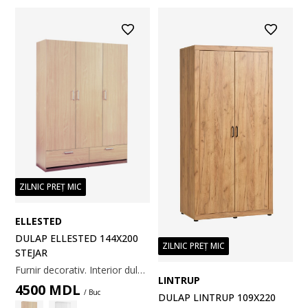
ZILNIC PREȚ MIC
ELLESTED
DULAP ELLESTED 144X200
ZILNIC PREȚ MIC
STEJAR
Furnir decorativ. Interior dulap: 4 rafturi și 1 bară pentru umerașe. 144x200x50 cm
LINTRUP
4500
MDL
/ Buc
DULAP LINTRUP 109X220