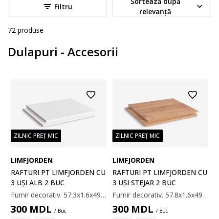
Sortează după
Filtru
relevanță
72
produse
Dulapuri - Accesorii
ZILNIC PREȚ MIC
ZILNIC PREȚ MIC
LIMFJORDEN
LIMFJORDEN
RAFTURI PT LIMFJORDEN CU
RAFTURI PT LIMFJORDEN CU
3 UȘI STEJAR 2 BUC
3 UȘI ALB 2 BUC
Furnir decorativ. 57.8x1.6x49.8 cm
Furnir decorativ. 57.3x1.6x49.8 cm
300
MDL
300
MDL
/ Buc
/ Buc