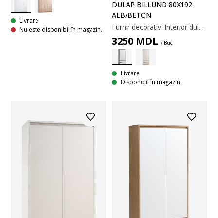
DULAP BILLUND 80X192
ALB/BETON
Livrare
Furnir decorativ. Interior dulap: 1 bară pentru umerașe. 80x192x50 cm
Nu este disponibil în magazin.
3250
MDL
/ Buc
Livrare
Disponibil în magazin