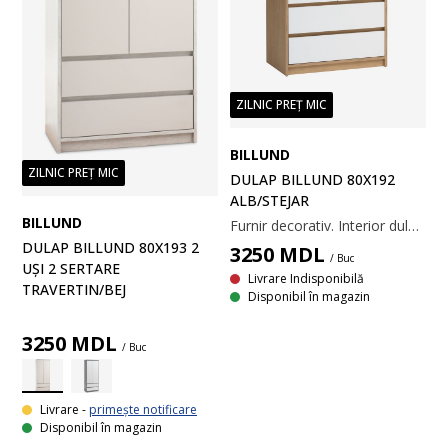
ZILNIC PREȚ MIC
BILLUND
ZILNIC PREȚ MIC
DULAP BILLUND 80X192
ALB/STEJAR
BILLUND
Furnir decorativ. Interior dulap: 1 bară pentru umerașe. 80x192x51 cm
DULAP BILLUND 80X193 2
3250
MDL
/ Buc
UȘI 2 SERTARE
Livrare Indisponibilă
TRAVERTIN/BEJ
Disponibil în magazin
3250
MDL
/ Buc
Livrare -
primește notificare
Disponibil în magazin