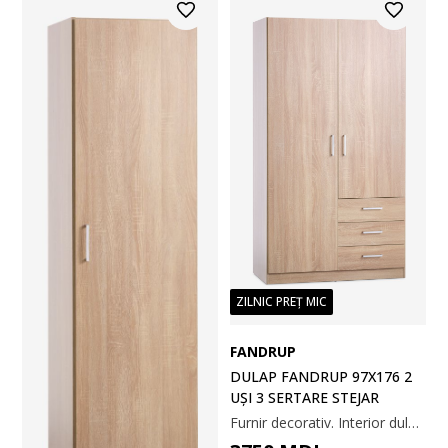
ZILNIC PREȚ MIC
FANDRUP
DULAP FANDRUP 97X176 2
UȘI 3 SERTARE STEJAR
Furnir decorativ. Interior dulap: 3 rafturi și 1 bară pentru umerașe. 97x176x50 cm