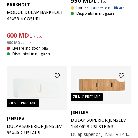
950
MDL
/ Buc
BARKHOLT
Livrare -
primește notificare
MODUL DULAP BARKHOLT
Disponibil în magazin
49X55 4 COȘURI
600
MDL
/ Buc
950 MDL
/ Buc
Livrare Indisponibilă
Disponibil în magazin
ZILNIC PREȚ MIC
ZILNIC PREȚ MIC
JENSLEV
JENSLEV
DULAP SUPERIOR JENSLEV
DULAP SUPERIOR JENSLEV
144X40 3 UȘI STEJAR
96X40 2 UȘI ALB
Dulap superior JENSLEV 144x40 3 uși stejar