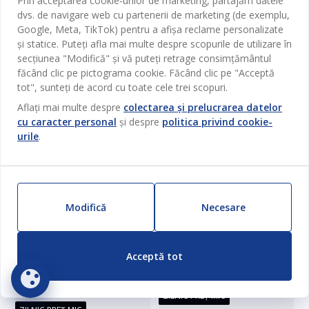
Prin acceptarea cookie-urilor de marketing, partajăm datele
8499
MDL
6000
MDL
/ Buc
/ Buc
dvs. de navigare web cu partenerii de marketing (de exemplu,
Google, Meta, TikTok) pentru a afișa reclame personalizate
și statice. Puteți afla mai multe despre scopurile de utilizare în
Livrare
Livrare Indisponibilă
secțiunea "Modifică" și vă puteți retrage consimțământul
Nu este disponibil în magazin.
Disponibil în magazin
făcând clic pe pictograma cookie. Făcând clic pe "Acceptă
tot", sunteți de acord cu toate cele trei scopuri.
Aflați mai multe despre
colectarea și prelucrarea datelor
cu caracter personal
și despre
politica privind cookie-
urile
.
Modifică
Necesare
Acceptă tot
Nou
ZILNIC PREȚ MIC