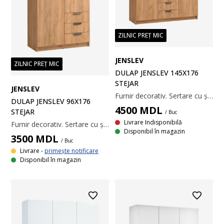
ZILNIC PREȚ MIC
JENSLEV
ZILNIC PREȚ MIC
DULAP JENSLEV 145X176
STEJAR
JENSLEV
Furnir decorativ. Sertare cu șine. Interior dulap: 4 rafturi și 2 bare pentru umerașe. 145x176x50 cm
DULAP JENSLEV 96X176
4500
MDL
STEJAR
/ Buc
Livrare Indisponibilă
Furnir decorativ. Sertare cu șine. Interior dulap: 4 rafturi și 1 bară pentru umerașe. 96x176x50 cm
Disponibil în magazin
3500
MDL
/ Buc
Livrare -
primește notificare
Disponibil în magazin