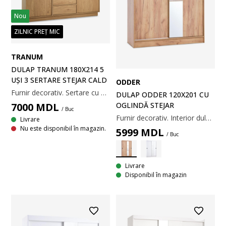
Nou
ZILNIC PREȚ MIC
TRANUM
DULAP TRANUM 180X214 5
UȘI 3 SERTARE STEJAR CALD
ODDER
Furnir decorativ. Sertare cu deschidere prin apăsare. Interior dulap: 4 rafturi și 2 bare pentru umerașe. 180x214x60 cm
DULAP ODDER 120X201 CU
7000
MDL
OGLINDĂ STEJAR
/ Buc
Furnir decorativ. Interior dulap: 6 rafturi și 1 bară pentru umerașe. 120x201x62 cm
Livrare
Nu este disponibil în magazin.
5999
MDL
/ Buc
Livrare
Disponibil în magazin