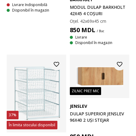
Livrare Indisponibilă
MODUL DULAP BARKHOLT
Disponibil în magazin
42X45 4 COȘURI
Oțel. 42x69x45 cm
850
MDL
/ Buc
Livrare
Disponibil în magazin
ZILNIC PREȚ MIC
JENSLEV
DULAP SUPERIOR JENSLEV
37%
96X40 2 UȘI STEJAR
În limita stocului disponibil