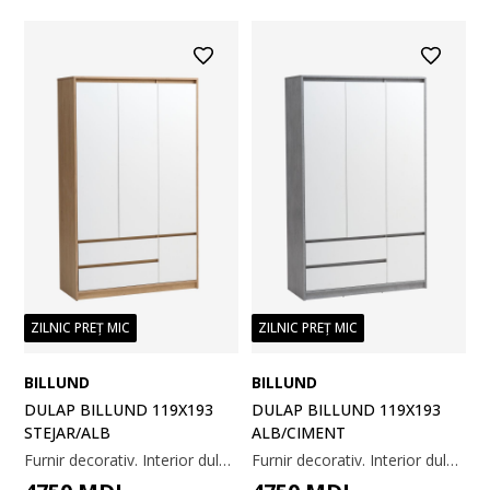
ZILNIC PREȚ MIC
ZILNIC PREȚ MIC
BILLUND
BILLUND
DULAP BILLUND 119X193
DULAP BILLUND 119X193
STEJAR/ALB
ALB/CIMENT
Furnir decorativ. Interior dulap: 4 rafturi și 1 bară pentru umerașe. 119x193x51 cm
Furnir decorativ. Interior dulap: 4 rafturi și 1 bară pentru umerașe. 119x193x51 cm