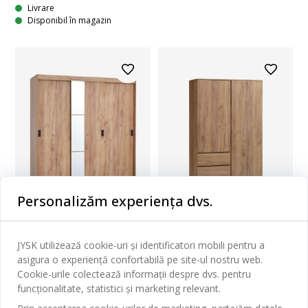
Livrare
Disponibil în magazin
Personalizăm experiența dvs.
ZILNIC PREȚ MIC
ODDER
JYSK utilizează cookie-uri și identificatori mobili pentru a
LIMFJORDEN
asigura o experiență confortabilă pe site-ul nostru web.
DULAP ODDER 179X201 3
DULAP LIMFJORDEN
Cookie-urile colectează informații despre dvs. pentru
UȘI CU OGLINDĂ
120X200 STEJAR
funcționalitate, statistici și marketing relevant.
Furnir decorativ. Interior dulap: 5 rafturi și 1 bară pentru umerașe. 120x200x58 cm