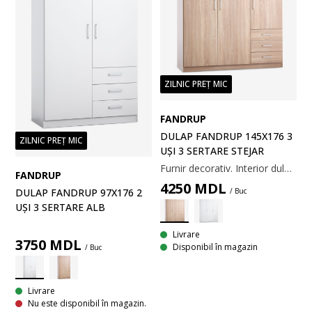
ZILNIC PREȚ MIC
FANDRUP
DULAP FANDRUP 145X176 3
ZILNIC PREȚ MIC
UȘI 3 SERTARE STEJAR
Furnir decorativ. Interior dulap: 3 rafturi și 1 bară pentru umerașe. 145x176x50 cm
FANDRUP
4250
MDL
/ Buc
DULAP FANDRUP 97X176 2
UȘI 3 SERTARE ALB
Livrare
3750
MDL
Disponibil în magazin
/ Buc
Livrare
Nu este disponibil în magazin.