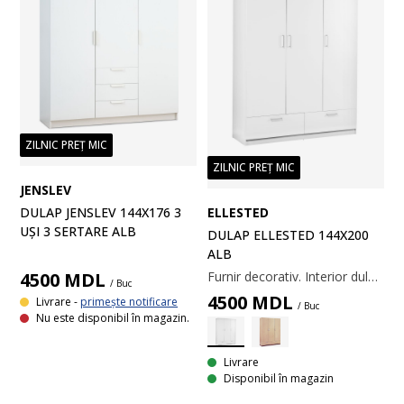
ZILNIC PREȚ MIC
ZILNIC PREȚ MIC
JENSLEV
DULAP JENSLEV 144X176 3
ELLESTED
UȘI 3 SERTARE ALB
DULAP ELLESTED 144X200
ALB
4500
MDL
Furnir decorativ. Interior dulap: 4 rafturi și 1 bară pentru umerașe. 144x200x50 cm
/ Buc
4500
MDL
Livrare -
primește notificare
/ Buc
Nu este disponibil în magazin.
Livrare
Disponibil în magazin