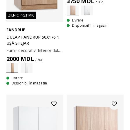
3750
MDL
/ Buc
ZILNIC PREȚ MIC
Livrare
Disponibil în magazin
FANDRUP
DULAP FANDRUP 50X176 1
UȘĂ STEJAR
Furnir decorativ. Interior dulap: 3 rafturi. 50x176x50 cm
2000
MDL
/ Buc
Livrare
Disponibil în magazin