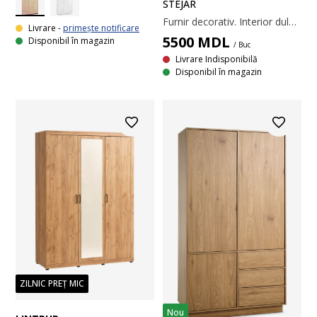
STEJAR
Furnir decorativ. Interior dulap: 4 rafturi și 1 bară pentru umerașe. 109x220x61 cm
Livrare -
primește notificare
5500
MDL
Disponibil în magazin
/ Buc
Livrare Indisponibilă
Disponibil în magazin
ZILNIC PREȚ MIC
Nou