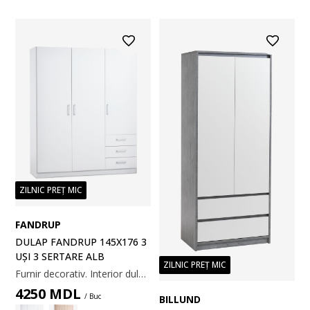
ZILNIC PREȚ MIC
FANDRUP
DULAP FANDRUP 145X176 3
UȘI 3 SERTARE ALB
ZILNIC PREȚ MIC
Furnir decorativ. Interior dulap: 3 rafturi și 1 bară pentru umerașe. 145x176x50 cm
4250
MDL
/ Buc
BILLUND