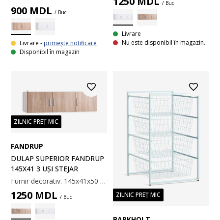
1250
MDL
/ Buc
900
MDL
/ Buc
Livrare
Nu este disponibil în magazin.
Livrare -
primește notificare
Disponibil în magazin
ZILNIC PREȚ MIC
FANDRUP
DULAP SUPERIOR FANDRUP
145X41 3 UȘI STEJAR
Furnir decorativ. 145x41x50 cm
1250
MDL
ZILNIC PREȚ MIC
/ Buc
BARKHOLT