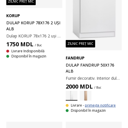
ZILNIC PREȚ MIC
KORUP
DULAP KORUP 78X176 2 UȘI
ALB
Dulap KORUP 78x176 2 uși alb
1750
MDL
ZILNIC PREȚ MIC
/ Buc
Livrare Indisponibilă
Disponibil în magazin
FANDRUP
DULAP FANDRUP 50X176
ALB
Furnir decorativ. Interior dulap: 3 rafturi. 50x176x50 cm
2000
MDL
/ Buc
Livrare -
primește notificare
Disponibil în magazin