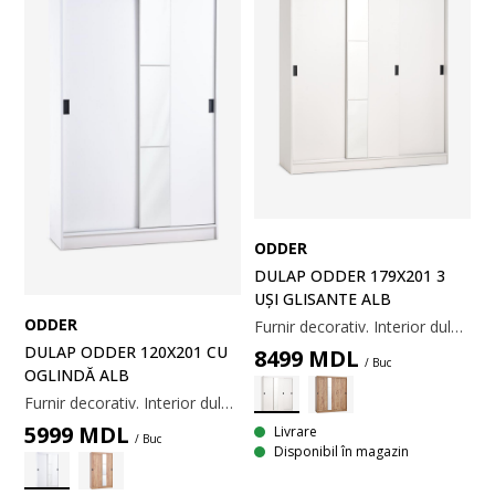
ODDER
DULAP ODDER 179X201 3
UȘI GLISANTE ALB
ODDER
Furnir decorativ. Interior dulap: 6 rafturi și 2 bare pentru umerașe. 179x201x62 cm
DULAP ODDER 120X201 CU
8499
MDL
/ Buc
OGLINDĂ ALB
Furnir decorativ. Interior dulap: 6 rafturi și 1 bară pentru umerașe. 120x201x62 cm
5999
MDL
Livrare
/ Buc
Disponibil în magazin