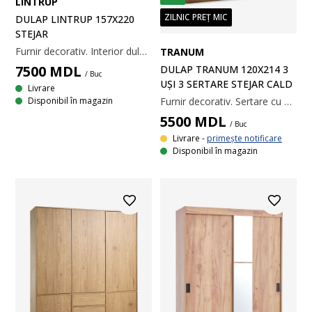
LINTRUP
ZILNIC PREȚ MIC
DULAP LINTRUP 157X220
STEJAR
Furnir decorativ. Interior dulap: 5 rafturi și 1 bară pentru umerașe. 157x220x61 cm
TRANUM
7500
MDL
DULAP TRANUM 120X214 3
/ Buc
UȘI 3 SERTARE STEJAR CALD
Livrare
Disponibil în magazin
Furnir decorativ. Sertare cu deschidere prin apăsare. Interior dulap: 3 rafturi și 1 bară pentru umerașe. 120x214x60 cm
5500
MDL
/ Buc
Livrare -
primește notificare
Disponibil în magazin