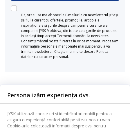
Da, vreau să mă abonez la E-mailurile cu newsletterul JYSKși
să fiu la curent cu ofertele, promoțiile, articolele
inspiraționale și știrile despre campaniile curente ale
companiei JYSK Moldova, din toate categoriile de produse.
În același timp accept Termenii abonării la newsletter.
Consimțământul poate fi retras în orice moment. Procesăm
informațiile personale menționate mai sus pentru a vă
trimite newsletterul. Citește mai multe despre Politica
datelor cu caracter personal.
Categorii
Personalizăm experiența dvs.
Dormitor
Serviciul clienți
Baie
JYSK utilizează cookie-uri și identificatori mobili pentru a
Contact Relații Clienți
asigura o experiență confortabilă pe site-ul nostru web.
Birou
JYSK
Cookie-urile colectează informații despre dvs. pentru
Magazine și program