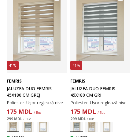
41%
41%
FEMRIS
FEMRIS
JALUZEA DUO FEMRIS
JALUZEA DUO FEMRIS
45X180 CM GREJ
45X180 CM GRI
Poliester. Ușor reglează nivelul de luminozitate. Cu lanț din mărgele. Lățimea nu poate fi ajustată. 45x180 cm
Poliester. Ușor reglează nivelul de luminozitate. Cu lanț din mărgele. Lățimea nu poate fi ajustată. 45x180 cm
175
MDL
175
MDL
/ Buc
/ Buc
299 MDL
299 MDL
/ Buc
/ Buc