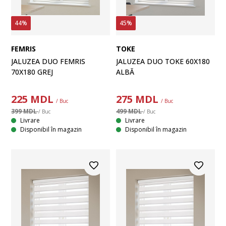
44%
45%
FEMRIS
TOKE
JALUZEA DUO FEMRIS
JALUZEA DUO TOKE 60X180
70X180 GREJ
ALBĂ
225
MDL
275
MDL
/ Buc
/ Buc
399 MDL
499 MDL
/ Buc
/ Buc
Livrare
Livrare
Disponibil în magazin
Disponibil în magazin