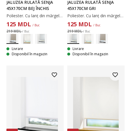
JALUZEA RULATĂ SENJA
JALUZEA RULATĂ SENJA
45X170CM BEJ ÎNCHIS
45X170CM GRI
Poliester. Cu lanț din mărgele. Lățimea poate fi ajustată. 45x170 cm
Poliester. Cu lanț din mărgele. Lățimea poate fi ajustată. 45x170 cm
125
MDL
125
MDL
/ Buc
/ Buc
219 MDL
219 MDL
/ Buc
/ Buc
Livrare
Livrare
Disponibil în magazin
Disponibil în magazin