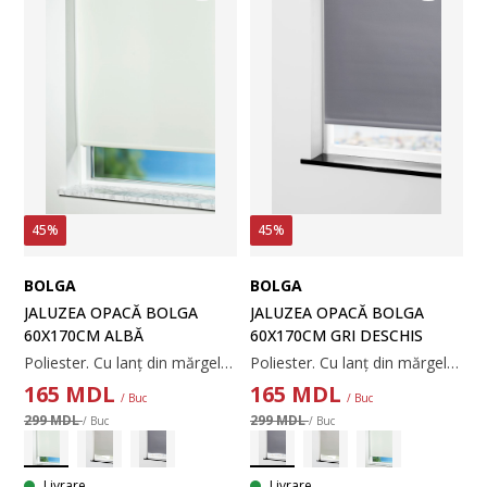
45%
45%
BOLGA
BOLGA
JALUZEA OPACĂ BOLGA
JALUZEA OPACĂ BOLGA
60X170CM ALBĂ
60X170CM GRI DESCHIS
Poliester. Cu lanț din mărgele. Lățimea poate fi ajustată. 60x170 cm
Poliester. Cu lanț din mărgele. Lățimea poate fi ajustată. 60x170 cm
165
MDL
165
MDL
/ Buc
/ Buc
299 MDL
299 MDL
/ Buc
/ Buc
Livrare
Livrare