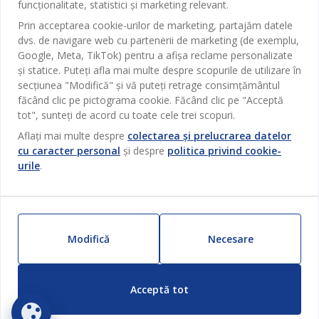
funcționalitate, statistici și marketing relevant.
Sufragerie
Despre JYSK
Prin acceptarea cookie-urilor de marketing, partajăm datele
Broșură
Bucătărie
SEDIU CENTRAL
dvs. de navigare web cu partenerii de marketing (de exemplu,
JYSK.com
Termeni si conditii vânzări online
Google, Meta, TikTok) pentru a afișa reclame personalizate
Depozitare
TAROL-DD S.R.L. str. Jubiliara, 41A mun. Chișinău, Republica
JYSK RELAȚII CLIENȚI
și statice. Puteți afla mai multe despre scopurile de utilizare în
Presă
Garantia prețului
Moldova
Contact Relații Clienți
Perdele
secțiunea "Modifică" și vă puteți retrage consimțământul
Urmărește Jysk
Locuri de muncă
Telefon: 022 022 030
făcând clic pe pictograma cookie. Făcând clic pe "Acceptă
Garanția Produselor
JYSK BUSINESS TO BUSINESS
Grădină
E-mail: support@jysk.md
tot", sunteți de acord cu toate cele trei scopuri.
Newsletter
Vânzări și relații clienți persoane juridice
Politica de confidentialitate
Aflați mai multe despre
colectarea și prelucrarea datelor
Pentru casă
Telefon: 060 531 531
cu caracter personal
și despre
politica privind cookie-
Inspirație
E-mail: jysk@jysk.md
Card cadou
Outlet
urile
.
JYSK BUSINESS TO BUSINESS
Beneficii pentru clienți
Campanie
Link-uri utile
Livrare
Produse noi
Sustenabilitate
Retur
Modifică
Necesare
ZILNIC PREȚ MIC
Reclamații
Setări Cookie-uri
Acceptă tot
Siguranță