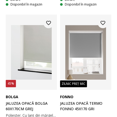
Disponibil în magazin
Disponibil în magazin
45%
ZILNIC PREȚ MIC
BOLGA
FONNO
JALUZEA OPACĂ BOLGA
JALUZEA OPACĂ TERMO
60X170CM GREJ
FONNO 45X170 GRI
Poliester. Cu lanț din mărgele. Lățimea poate fi ajustată. 60x170 cm