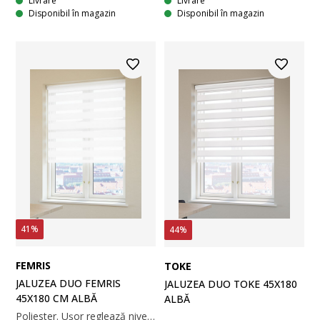
Livrare
Livrare
Disponibil în magazin
Disponibil în magazin
41%
44%
FEMRIS
TOKE
JALUZEA DUO FEMRIS
JALUZEA DUO TOKE 45X180
45X180 CM ALBĂ
ALBĂ
Poliester. Ușor reglează nivelul de luminozitate. Cu lanț din mărgele. Lățimea nu poate fi ajustată. 45x180 cm