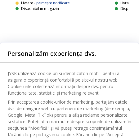
Livrare -
primește notificare
Livrare
Disponibil în magazin
Disponibil
Categorii
Personalizăm experiența dvs.
Dormitor
Serviciul clienți
Baie
JYSK utilizează cookie-uri și identificatori mobili pentru a
Contact Relații Clienți
asigura o experiență confortabilă pe site-ul nostru web.
Birou
JYSK
Cookie-urile colectează informații despre dvs. pentru
Magazine și program
funcționalitate, statistici și marketing relevant.
Sufragerie
Despre JYSK
Prin acceptarea cookie-urilor de marketing, partajăm datele
Broșură
Bucătărie
SEDIU CENTRAL
dvs. de navigare web cu partenerii de marketing (de exemplu,
JYSK.com
Termeni si conditii vânzări online
Google, Meta, TikTok) pentru a afișa reclame personalizate
Depozitare
TAROL-DD S.R.L. str. Jubiliara, 41A mun. Chișinău, Republica
JYSK RELAȚII CLIENȚI
și statice. Puteți afla mai multe despre scopurile de utilizare în
Presă
Garantia prețului
Moldova
Contact Relații Clienți
Perdele
secțiunea "Modifică" și vă puteți retrage consimțământul
Urmărește Jysk
Locuri de muncă
Telefon: 022 022 030
făcând clic pe pictograma cookie. Făcând clic pe "Acceptă
Garanția Produselor
JYSK BUSINESS TO BUSINESS