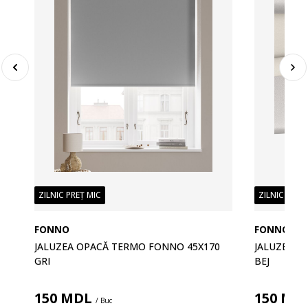
ZILNIC PREȚ MIC
ZILNIC PREȚ
FONNO
FONNO
JALUZEA OPACĂ TERMO FONNO 45X170
JALUZEA O
0
GRI
BEJ
150
MDL
150
MD
/ Buc