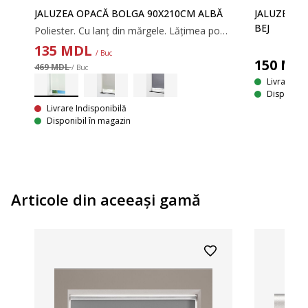
JALUZEA OPACĂ BOLGA 90X210CM ALBĂ
JALUZEA O
BEJ
Poliester. Cu lanț din mărgele. Lățimea poate fi ajustată. 90x210 cm
Poliester. Cu lanț din mărgele. Lățimea poate fi ajustată. 80x170 cm
135
MDL
/ Buc
150
MD
469 MDL
/ Buc
Livrare
Disponibil
Livrare Indisponibilă
Disponibil în magazin
Articole din aceeaşi gamă