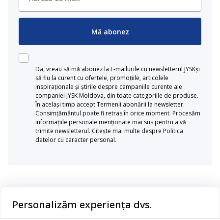
Mă abonez
Da, vreau să mă abonez la E-mailurile cu newsletterul JYSKși
să fiu la curent cu ofertele, promoțiile, articolele
inspiraționale și știrile despre campaniile curente ale
companiei JYSK Moldova, din toate categoriile de produse.
În același timp accept Termenii abonării la newsletter.
Consimțământul poate fi retras în orice moment. Procesăm
informațiile personale menționate mai sus pentru a vă
trimite newsletterul. Citește mai multe despre Politica
datelor cu caracter personal.
Categorii
Personalizăm experiența dvs.
Dormitor