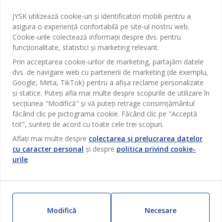
Serviciul clienți
Baie
JYSK utilizează cookie-uri și identificatori mobili pentru a
Contact Relații Clienți
asigura o experiență confortabilă pe site-ul nostru web.
Birou
JYSK
Cookie-urile colectează informații despre dvs. pentru
Magazine și program
funcționalitate, statistici și marketing relevant.
Sufragerie
Despre JYSK
Prin acceptarea cookie-urilor de marketing, partajăm datele
Broșură
Bucătărie
SEDIU CENTRAL
dvs. de navigare web cu partenerii de marketing (de exemplu,
JYSK.com
Termeni si conditii vânzări online
Google, Meta, TikTok) pentru a afișa reclame personalizate
Depozitare
TAROL-DD S.R.L. str. Jubiliara, 41A mun. Chișinău, Republica
JYSK RELAȚII CLIENȚI
și statice. Puteți afla mai multe despre scopurile de utilizare în
Presă
Garantia prețului
Moldova
Contact Relații Clienți
secțiunea "Modifică" și vă puteți retrage consimțământul
Perdele
Urmărește Jysk
Locuri de muncă
Telefon: 022 022 030
făcând clic pe pictograma cookie. Făcând clic pe "Acceptă
Garanția Produselor
JYSK BUSINESS TO BUSINESS
Grădină
E-mail: support@jysk.md
tot", sunteți de acord cu toate cele trei scopuri.
Newsletter
Vânzări și relații clienți persoane juridice
Politica de confidentialitate
Aflați mai multe despre
colectarea și prelucrarea datelor
Pentru casă
Telefon: 060 531 531
cu caracter personal
și despre
politica privind cookie-
Inspirație
E-mail: jysk@jysk.md
Card cadou
Outlet
urile
.
JYSK BUSINESS TO BUSINESS
Beneficii pentru clienți
Campanie
Link-uri utile
Livrare
Produse noi
Sustenabilitate
Retur
Modifică
Necesare
ZILNIC PREȚ MIC