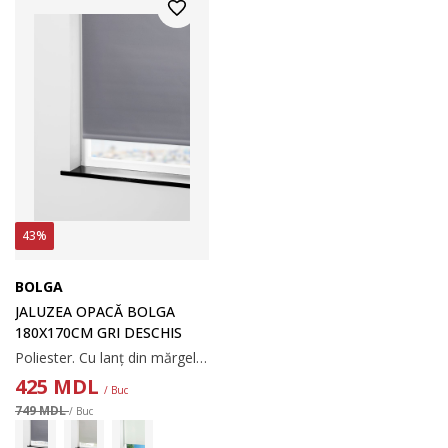
43%
BOLGA
JALUZEA OPACĂ BOLGA
180X170CM GRI DESCHIS
Poliester. Cu lanț din mărgele. Lățimea poate fi ajustată. 180x170 cm
425
MDL
/ Buc
749 MDL
/ Buc