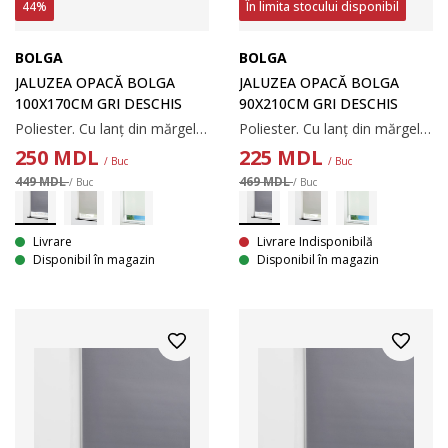
44%
În limita stocului disponibil
BOLGA
BOLGA
JALUZEA OPACĂ BOLGA
JALUZEA OPACĂ BOLGA
100X170CM GRI DESCHIS
90X210CM GRI DESCHIS
Poliester. Cu lanț din mărgele. Lățimea poate fi ajustată. 100x170 cm
Poliester. Cu lanț din mărgele. Lățimea poate fi ajustată. 90x210 cm
250
MDL
225
MDL
/ Buc
/ Buc
449 MDL
469 MDL
/ Buc
/ Buc
Livrare
Livrare Indisponibilă
Disponibil în magazin
Disponibil în magazin