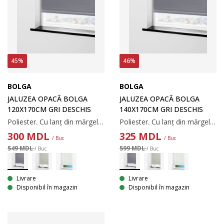
45%
46%
BOLGA
BOLGA
JALUZEA OPACĂ BOLGA
JALUZEA OPACĂ BOLGA
120X170CM GRI DESCHIS
140X170CM GRI DESCHIS
Poliester. Cu lanț din mărgele. Lățimea poate fi ajustată. 120x170 cm
Poliester. Cu lanț din mărgele. Lățimea poate fi ajustată. 140x170 cm
300
MDL
325
MDL
/ Buc
/ Buc
549 MDL
599 MDL
/ Buc
/ Buc
Livrare
Livrare
Disponibil în magazin
Disponibil în magazin