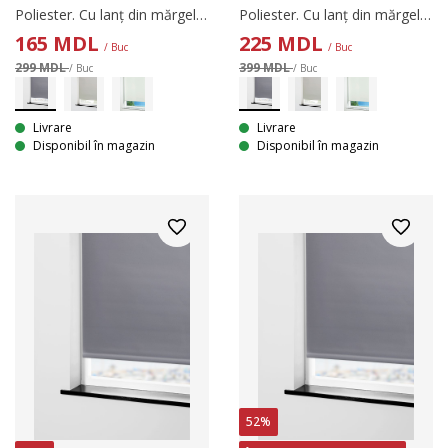
Poliester. Cu lanț din mărgele. Lățimea poate fi ajustată. 60x170 cm
Poliester. Cu lanț din mărgele. Lățimea poate fi ajustată. 80x170 cm
165
MDL
225
MDL
/ Buc
/ Buc
299 MDL
399 MDL
/ Buc
/ Buc
Livrare
Livrare
Disponibil în magazin
Disponibil în magazin
52%