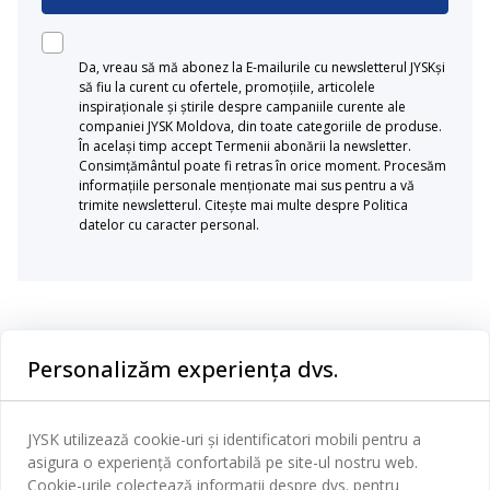
Da, vreau să mă abonez la E-mailurile cu newsletterul JYSKși
să fiu la curent cu ofertele, promoțiile, articolele
inspiraționale și știrile despre campaniile curente ale
companiei JYSK Moldova, din toate categoriile de produse.
În același timp accept Termenii abonării la newsletter.
Consimțământul poate fi retras în orice moment. Procesăm
informațiile personale menționate mai sus pentru a vă
trimite newsletterul. Citește mai multe despre Politica
datelor cu caracter personal.
Categorii
Personalizăm experiența dvs.
Dormitor
Serviciul clienți
Baie
JYSK utilizează cookie-uri și identificatori mobili pentru a
Contact Relații Clienți
asigura o experiență confortabilă pe site-ul nostru web.
Birou
JYSK
Cookie-urile colectează informații despre dvs. pentru