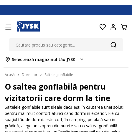
Selectează magazinul tău JYSK
Acasă
Dormitor
Saltele gonflabile
O saltea gonflabilă pentru
vizitatorii care dorm la tine
Saltelele gonflabile sunt ideale dacă ești în căutarea unei soluții
pentru mai mult confort atunci când dormi în exterior. Fie că
spațiul tău de dormit este cort, în camping, pe plajă sau în
grădină, alege un izopren din burete sau o saltea gonflabilă
rezistentă și comodă, cu un înveliș impermeabil sau din velur.