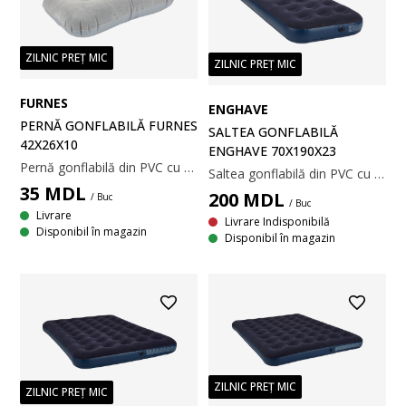
ZILNIC PREȚ MIC
ZILNIC PREȚ MIC
FURNES
ENGHAVE
PERNĂ GONFLABILĂ FURNES
SALTEA GONFLABILĂ
42X26X10
ENGHAVE 70X190X23
Pernă gonflabilă din PVC cu o suprafață moale din velur. 42x26x10 cm
Saltea gonflabilă din PVC cu o suprafață moale din velur. 70x190x23 cm
35
MDL
200
MDL
/ Buc
/ Buc
Livrare
Livrare Indisponibilă
Disponibil în magazin
Disponibil în magazin
ZILNIC PREȚ MIC
ZILNIC PREȚ MIC