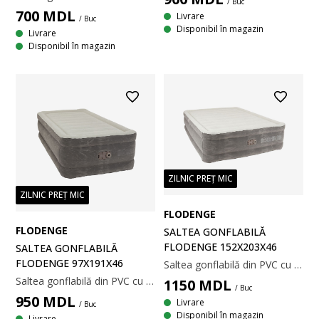
/ Buc
700
MDL
Livrare
/ Buc
Disponibil în magazin
Livrare
Disponibil în magazin
ZILNIC PREȚ MIC
ZILNIC PREȚ MIC
FLODENGE
FLODENGE
SALTEA GONFLABILĂ
FLODENGE 152X203X46
SALTEA GONFLABILĂ
FLODENGE 97X191X46
Saltea gonflabilă din PVC cu o suprafață moale din velur. Construcție interioară cu întărituri TRITECH™. Cu pompă electrică încorporată. Incl. pungă de depozitare. 152x203x46 cm
Saltea gonflabilă din PVC cu o suprafață moale din velur. Construcție interioară cu întărituri TRITECH™. Cu pompă electrică încorporată. Incl. pungă de depozitare. 97x191x46 cm
1150
MDL
/ Buc
950
MDL
Livrare
/ Buc
Disponibil în magazin
Livrare