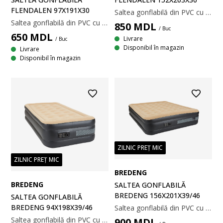
FLENDALEN 97X191X30
Saltea gonflabilă din PVC cu o suprafață moale din velur. Construcție interioară cu întărituri TRITECH™. Cu pompă electrică incorporata. 152x203x30 cm
Saltea gonflabilă din PVC cu o suprafață moale din velur. Construcție interioară cu întărituri TRITECH™. Cu pompă electrică incorporată. 97x191x30 cm
850
MDL
/ Buc
650
MDL
Livrare
/ Buc
Disponibil în magazin
Livrare
Disponibil în magazin
ZILNIC PREȚ MIC
ZILNIC PREȚ MIC
BREDENG
BREDENG
SALTEA GONFLABILĂ
BREDENG 156X201X39/46
SALTEA GONFLABILĂ
BREDENG 94X198X39/46
Saltea gonflabilă din PVC cu o suprafață moale din velur. Cu pernă incorporată și pompă electrică. Incl. geanta de depozitare. 156x201x46 cm
Saltea gonflabilă din PVC cu o suprafață moale din velur. Cu pernă incorporată și pompă electrică. Incl. geanta de depozitare. 94x198x46 cm
900
MDL