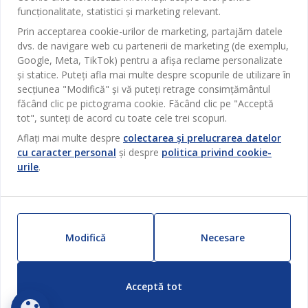
Magazine și program
funcționalitate, statistici și marketing relevant.
Sufragerie
Despre JYSK
Prin acceptarea cookie-urilor de marketing, partajăm datele
Broșură
Bucătărie
SEDIU CENTRAL
dvs. de navigare web cu partenerii de marketing (de exemplu,
JYSK.com
Termeni si conditii vânzări online
Google, Meta, TikTok) pentru a afișa reclame personalizate
Depozitare
TAROL-DD S.R.L. str. Jubiliara, 41A mun. Chișinău, Republica
JYSK RELAȚII CLIENȚI
și statice. Puteți afla mai multe despre scopurile de utilizare în
Presă
Garantia prețului
Moldova
Contact Relații Clienți
Perdele
secțiunea "Modifică" și vă puteți retrage consimțământul
Urmărește Jysk
Locuri de muncă
Telefon: 022 022 030
făcând clic pe pictograma cookie. Făcând clic pe "Acceptă
Garanția Produselor
JYSK BUSINESS TO BUSINESS
Grădină
E-mail: support@jysk.md
tot", sunteți de acord cu toate cele trei scopuri.
Newsletter
Vânzări și relații clienți persoane juridice
Politica de confidentialitate
Aflați mai multe despre
colectarea și prelucrarea datelor
Pentru casă
Telefon: 060 531 531
cu caracter personal
și despre
politica privind cookie-
Inspirație
E-mail: jysk@jysk.md
Card cadou
Outlet
urile
.
JYSK BUSINESS TO BUSINESS
Beneficii pentru clienți
Campanie
Link-uri utile
Livrare
Produse noi
Sustenabilitate
Retur
Modifică
Necesare
ZILNIC PREȚ MIC
Reclamații
Setări Cookie-uri
Acceptă tot