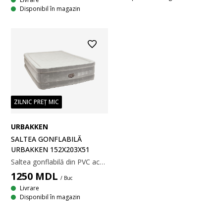
Disponibil în magazin
ZILNIC PREȚ MIC
URBAKKEN
SALTEA GONFLABILĂ
URBAKKEN 152X203X51
Saltea gonflabilă din PVC acoperit cu velur catifelat. Construcție interioară cu întărituri TRITECH™. Cu pompă electrică integrată. Incl. pungă pentru depozitare. 152x203x51 cm
1250
MDL
/ Buc
Livrare
Disponibil în magazin