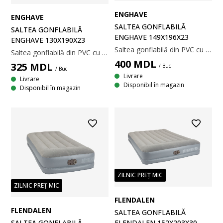
ENGHAVE
ENGHAVE
SALTEA GONFLABILĂ
SALTEA GONFLABILĂ
ENGHAVE 149X196X23
ENGHAVE 130X190X23
Saltea gonflabilă din PVC cu o suprafață moale din velur. 149x196x23 cm
Saltea gonflabilă din PVC cu o suprafață moale din velur. 130x190x23 cm
400
MDL
325
MDL
/ Buc
/ Buc
Livrare
Livrare
Disponibil în magazin
Disponibil în magazin
ZILNIC PREȚ MIC
ZILNIC PREȚ MIC
FLENDALEN
FLENDALEN
SALTEA GONFLABILĂ
FLENDALEN 152X203X30
SALTEA GONFLABILĂ