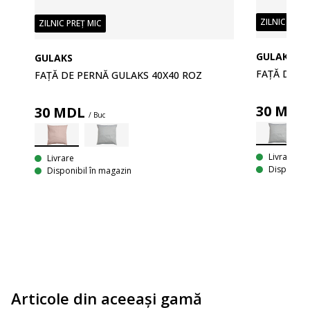
ZILNIC PREȚ
ZILNIC PREȚ MIC
GULAKS
GULAKS
FAȚĂ DE P
FAȚĂ DE PERNĂ GULAKS 40X40 ROZ
30
MDL
30
MDL
/ Buc
E
Livrare
Livrare
Disponibil
Disponibil în magazin
Articole din aceeaşi gamă