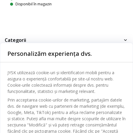
Disponibil în magazin
Categorii
Personalizăm experiența dvs.
Dormitor
Serviciul clienți
Baie
Contact Relații Clienți
JYSK utilizează cookie-uri și identificatori mobili pentru a
Birou
JYSK
asigura o experiență confortabilă pe site-ul nostru web.
Magazine și program
Cookie-urile colectează informații despre dvs. pentru
Sufragerie
Despre JYSK
funcționalitate, statistici și marketing relevant.
Broșură
Bucătărie
SEDIU CENTRAL
Prin acceptarea cookie-urilor de marketing, partajăm datele
JYSK.com
Termeni si conditii vânzări online
dvs. de navigare web cu partenerii de marketing (de exemplu,
Depozitare
TAROL-DD S.R.L. str. Jubiliara, 41A mun. Chișinău, Republica
JYSK RELAȚII CLIENȚI
Google, Meta, TikTok) pentru a afișa reclame personalizate
Presă
Garantia prețului
Moldova
Contact Relații Clienți
Perdele
și statice. Puteți afla mai multe despre scopurile de utilizare în
Urmărește Jysk
Locuri de muncă
Telefon: 022 022 030
secțiunea "Modifică" și vă puteți retrage consimțământul
Garanția Produselor
JYSK BUSINESS TO BUSINESS
Grădină
E-mail: support@jysk.md
făcând clic pe pictograma cookie. Făcând clic pe "Acceptă