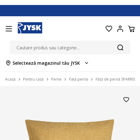
Selectează magazinul tău JYSK
Acasă
Pentru casă
Perne
Față pernă
Făță de pernă SPARRIS 4