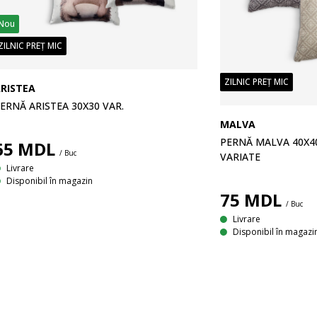
Nou
ZILNIC PREȚ MIC
ZILNIC PREȚ MIC
RISTEA
ERNĂ ARISTEA 30X30 VAR.
MALVA
PERNĂ MALVA 40X4
65
MDL
/ Buc
VARIATE
Livrare
Disponibil în magazin
75
MDL
/ Buc
Livrare
Disponibil în magazi