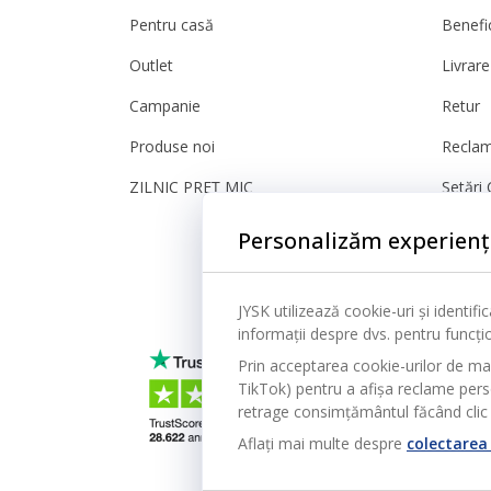
Pentru casă
Benefic
Outlet
Livrare
Campanie
Retur
Produse noi
Reclam
ZILNIC PREȚ MIC
Setări 
Sigura
Personalizăm experienț
JYSK utilizează cookie-uri și identif
informații despre dvs. pentru funcțion
Prin acceptarea cookie-urilor de ma
TikTok) pentru a afișa reclame person
retrage consimțământul făcând clic 
Aflați mai multe despre
colectarea 