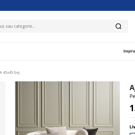
Inspira
A 45x45 bej
A
Pe
1
Li