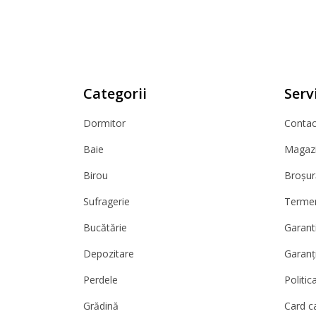
Categorii
Servi
Dormitor
Contact
Baie
Magazi
Birou
Broșur
Sufragerie
Termeni
Bucătărie
Garanti
Depozitare
Garanț
Perdele
Politic
Grădină
Card c