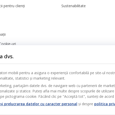
ii pentru clienți
Sustenabilitate
ații
Cookie-uri
nță
a dvs.
icatori mobili pentru a asigura o experiență confortabilă pe site-ul nos
alitate, statistici și marketing relevant.
rketing, partajăm datele dvs. de navigare web cu partenerii de marke
alizate și statice. Puteți afla mai multe despre scopurile de utilizare 
pe pictograma cookie. Făcând clic pe "Acceptă tot", sunteți de acord c
și prelucrarea datelor cu caracter personal
și despre
politica pri