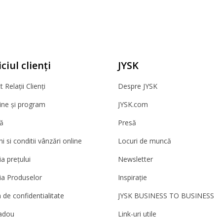
ciul clienți
JYSK
 Relații Clienți
Despre JYSK
ne și program
JYSK.com
ă
Presă
 si conditii vânzări online
Locuri de muncă
a prețului
Newsletter
ia Produselor
Inspirație
a de confidentialitate
JYSK BUSINESS TO BUSINESS
adou
Link-uri utile