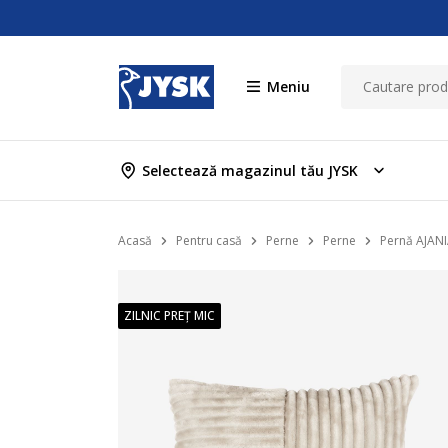
Meniu
Selectează magazinul tău JYSK
Acasă
Pentru casă
Perne
Perne
Pernă AJANI
ZILNIC PREȚ MIC