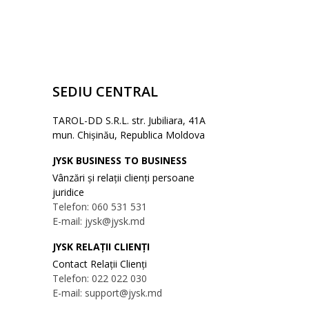
SEDIU CENTRAL
TAROL-DD S.R.L. str. Jubiliara, 41A
mun. Chișinău, Republica Moldova
JYSK BUSINESS TO BUSINESS
Vânzări și relații clienți persoane
juridice
Telefon: 060 531 531
E-mail: jysk@jysk.md
JYSK RELAȚII CLIENȚI
Contact Relații Clienți
Telefon: 022 022 030
E-mail: support@jysk.md