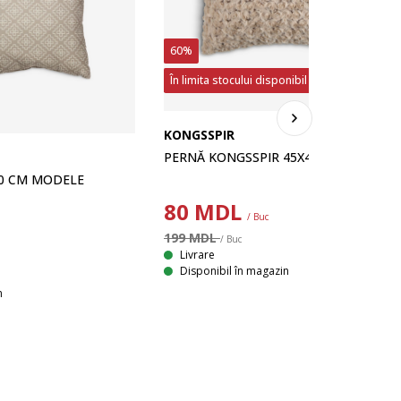
60%
În limita stocului disponibil
KONGSSPIR
PERNĂ KONGSSPIR 45X45 BEJ
0 CM MODELE
80
MDL
/ Buc
199 MDL
/ Buc
Livrare
Disponibil în magazin
n