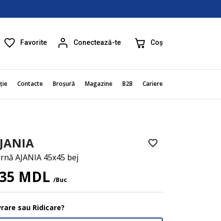
Favorite
Coș
Conectează-te
ție
Contacte
Broșură
Magazine
B2B
Cariere
JANIA
rnă AJANIA 45x45 bej
35 MDL
/Buc
vrare sau Ridicare?