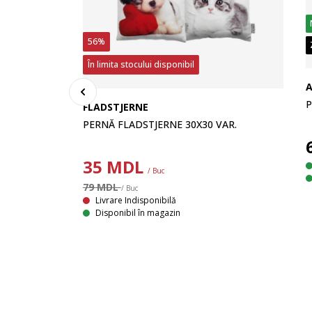
56%
În limita stocului disponibil
A
P
FLADSTJERNE
PERNĂ FLADSTJERNE 30X30 VAR.
35
MDL
/ Buc
79 MDL
/BEJ
/ Buc
Livrare Indisponibilă
Disponibil în magazin