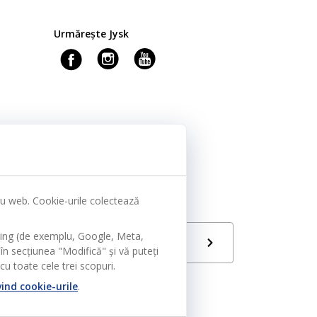
Urmărește Jysk
tru web. Cookie-urile colectează
ting (de exemplu, Google, Meta,
Limbă
RO
în secțiunea "Modifică" și vă puteți
u toate cele trei scopuri.
vind cookie-urile
.