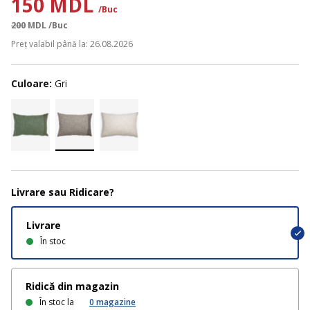
150 MDL
/Buc
200
MDL
/Buc
Preț valabil până la: 26.08.2026
Culoare:
Gri
Livrare sau Ridicare?
Livrare
În stoc
Ridică din magazin
În stoc la
0
magazine