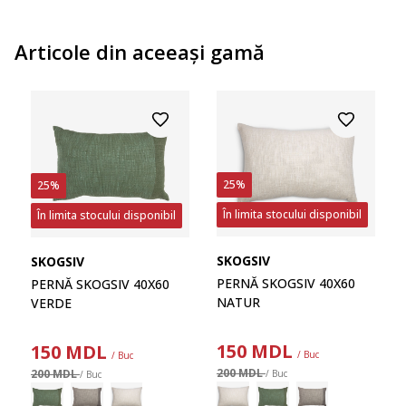
Articole din aceeaşi gamă
25%
25%
În limita stocului disponibil
În limita stocului disponibil
SKOGSIV
SKOGSIV
PERNĂ SKOGSIV 40X60
PERNĂ SKOGSIV 40X60
NATUR
VERDE
150
MDL
150
MDL
/ Buc
/ Buc
200 MDL
200 MDL
/ Buc
/ Buc