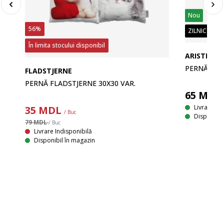
Nou
56%
ZILNIC PREȚ
În limita stocului disponibil
ARISTEA
PERNĂ ARIS
FLADSTJERNE
PERNĂ FLADSTJERNE 30X30 VAR.
65
MDL
Livrare
35
MDL
/ Buc
Disponibil
79 MDL
/ Buc
Livrare Indisponibilă
Disponibil în magazin