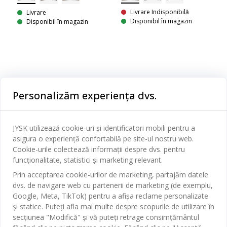
Livrare Indisponibilă
Livrare
Disponibil în magazin
Disponibil în magazin
Categorii
Personalizăm experiența dvs.
Dormitor
Serviciul clienți
Baie
JYSK utilizează cookie-uri și identificatori mobili pentru a
Contact Relații Clienți
asigura o experiență confortabilă pe site-ul nostru web.
Birou
JYSK
Cookie-urile colectează informații despre dvs. pentru
Magazine și program
funcționalitate, statistici și marketing relevant.
Sufragerie
Despre JYSK
Prin acceptarea cookie-urilor de marketing, partajăm datele
Broșură
Bucătărie
SEDIU CENTRAL
dvs. de navigare web cu partenerii de marketing (de exemplu,
JYSK.com
Termeni si conditii vânzări online
Google, Meta, TikTok) pentru a afișa reclame personalizate
Depozitare
TAROL-DD S.R.L. str. Jubiliara, 41A mun. Chișinău, Republica
JYSK RELAȚII CLIENȚI
și statice. Puteți afla mai multe despre scopurile de utilizare în
Presă
Garantia prețului
Moldova
Contact Relații Clienți
Perdele
secțiunea "Modifică" și vă puteți retrage consimțământul
Urmărește Jysk
Locuri de muncă
Telefon: 022 022 030