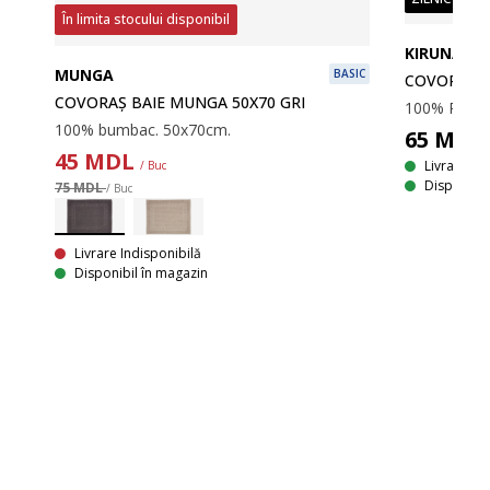
În limita stocului disponibil
LUS
KIRUNA
MUNGA
BASIC
COVORAȘ B
100% microfibră de poliester. Cu spate din latex, antiderapant. 50x80cm.
COVORAȘ BAIE MUNGA 50X70 GRI
100% bumbac. 50x70cm.
65
MDL
45
MDL
Livrare
/ Buc
Disponibil
75 MDL
/ Buc
Livrare Indisponibilă
Disponibil în magazin