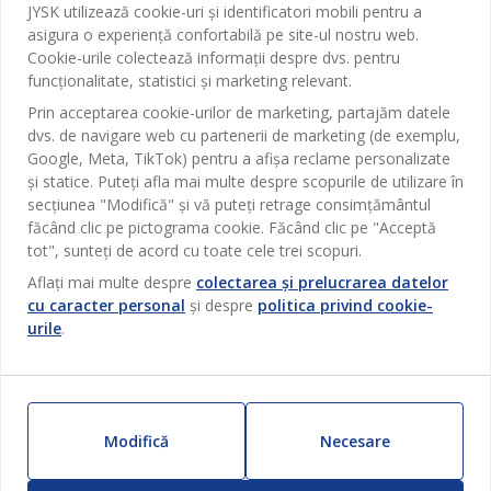
Baie
JYSK utilizează cookie-uri și identificatori mobili pentru a
Contact Relații Clienți
asigura o experiență confortabilă pe site-ul nostru web.
Birou
JYSK
Cookie-urile colectează informații despre dvs. pentru
Magazine și program
funcționalitate, statistici și marketing relevant.
Sufragerie
Despre JYSK
Prin acceptarea cookie-urilor de marketing, partajăm datele
Broșură
Bucătărie
SEDIU CENTRAL
dvs. de navigare web cu partenerii de marketing (de exemplu,
JYSK.com
Termeni si conditii vânzări online
Google, Meta, TikTok) pentru a afișa reclame personalizate
Depozitare
TAROL-DD S.R.L. str. Jubiliara, 41A mun. Chișinău, Republica
JYSK RELAȚII CLIENȚI
și statice. Puteți afla mai multe despre scopurile de utilizare în
Presă
Garantia prețului
Moldova
Contact Relații Clienți
Perdele
secțiunea "Modifică" și vă puteți retrage consimțământul
Urmărește Jysk
Locuri de muncă
Telefon: 022 022 030
făcând clic pe pictograma cookie. Făcând clic pe "Acceptă
Garanția Produselor
JYSK BUSINESS TO BUSINESS
Grădină
E-mail: support@jysk.md
tot", sunteți de acord cu toate cele trei scopuri.
Newsletter
Vânzări și relații clienți persoane juridice
Politica de confidentialitate
Aflați mai multe despre
colectarea și prelucrarea datelor
Pentru casă
Telefon: 060 531 531
cu caracter personal
și despre
politica privind cookie-
Inspirație
E-mail: jysk@jysk.md
Card cadou
Outlet
urile
.
JYSK BUSINESS TO BUSINESS
Beneficii pentru clienți
Campanie
Link-uri utile
Livrare
Produse noi
Sustenabilitate
Retur
Modifică
Necesare
ZILNIC PREȚ MIC
Reclamații