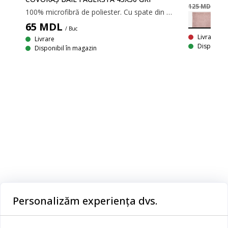
125 MDL
/ Bu
100% microfibră de poliester. Cu spate din latex, antiderapant. 40x40 cm.
65
MDL
/ Buc
LUS
Livrare In
Livrare
Disponibil
Disponibil în magazin
100% microfibră de poliester. Cu spate din latex, antiderapant. 70x120cm.
Categorii
Personalizăm experiența dvs.
Dormitor
Serviciul clienți