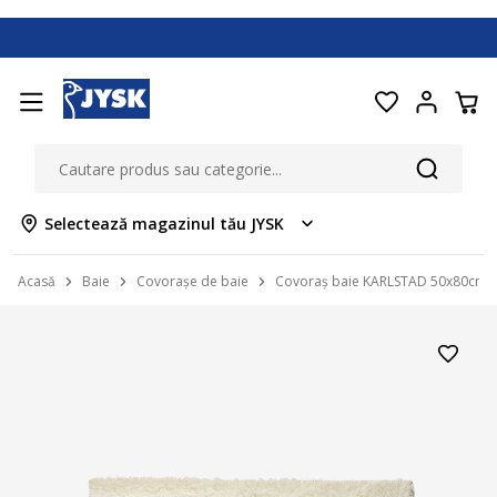
Selectează magazinul tău JYSK
Acasă
Baie
Covorașe de baie
Covoraș baie KARLSTAD 50x80cm n