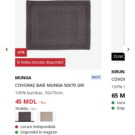
40%
ZILNIC PREȚ
În limita stocului disponibil
KIRUNA
MUNGA
BASIC
COVORAȘ B
COVORAȘ BAIE MUNGA 50X70 GRI
100% bumbac. 50x70cm.
65
MDL
45
MDL
Livrare
/ Buc
Disponibil
75 MDL
/ Buc
SIC
Livrare Indisponibilă
Disponibil în magazin