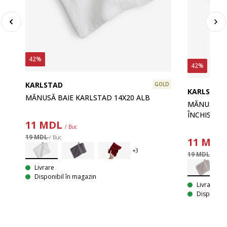
42%
42%
KARLSTAD
GOLD
KARLSTAD
MĂNUSĂ BAIE KARLSTAD 14X20 ALB
MĂNUSĂ BA
ÎNCHIS
11
MDL
/ Buc
LD
19 MDL
/ Buc
11
MDL
19 MDL
/ Buc
Livrare
Disponibil în magazin
Livrare
Disponibil