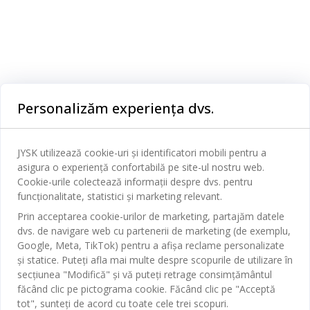
Categorii
Personalizăm experiența dvs.
Dormitor
Serviciul clienți
Baie
JYSK utilizează cookie-uri și identificatori mobili pentru a
Contact Relații Clienți
asigura o experiență confortabilă pe site-ul nostru web.
Birou
JYSK
Cookie-urile colectează informații despre dvs. pentru
Magazine și program
funcționalitate, statistici și marketing relevant.
Sufragerie
Despre JYSK
Prin acceptarea cookie-urilor de marketing, partajăm datele
Broșură
Bucătărie
SEDIU CENTRAL
dvs. de navigare web cu partenerii de marketing (de exemplu,
JYSK.com
Termeni si conditii vânzări online
Google, Meta, TikTok) pentru a afișa reclame personalizate
Depozitare
TAROL-DD S.R.L. str. Jubiliara, 41A mun. Chișinău, Republica
JYSK RELAȚII CLIENȚI
și statice. Puteți afla mai multe despre scopurile de utilizare în
Presă
Garantia prețului
Moldova
Contact Relații Clienți
Perdele
secțiunea "Modifică" și vă puteți retrage consimțământul
Urmărește Jysk
Locuri de muncă
Telefon: 022 022 030
făcând clic pe pictograma cookie. Făcând clic pe "Acceptă
Garanția Produselor
JYSK BUSINESS TO BUSINESS
Grădină
E-mail: support@jysk.md
tot", sunteți de acord cu toate cele trei scopuri.