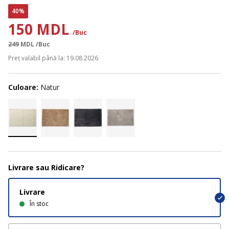
40%
150 MDL
/Buc
249
MDL
/Buc
Preț valabil până la: 19.08.2026
Culoare:
Natur
Livrare sau Ridicare?
Livrare
În stoc