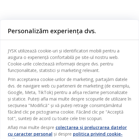
Categorii
Personalizăm experiența dvs.
Dormitor
Serviciul clienți
Baie
JYSK utilizează cookie-uri și identificatori mobili pentru a
Contact Relații Clienți
asigura o experiență confortabilă pe site-ul nostru web.
Birou
JYSK
Cookie-urile colectează informații despre dvs. pentru
Magazine și program
funcționalitate, statistici și marketing relevant.
Sufragerie
Despre JYSK
Prin acceptarea cookie-urilor de marketing, partajăm datele
Broșură
Bucătărie
SEDIU CENTRAL
dvs. de navigare web cu partenerii de marketing (de exemplu,
JYSK.com
Termeni si conditii vânzări online
Google, Meta, TikTok) pentru a afișa reclame personalizate
Depozitare
TAROL-DD S.R.L. str. Jubiliara, 41A mun. Chișinău, Republica
JYSK RELAȚII CLIENȚI
și statice. Puteți afla mai multe despre scopurile de utilizare în
Presă
Garantia prețului
Moldova
Contact Relații Clienți
secțiunea "Modifică" și vă puteți retrage consimțământul
Perdele
Urmărește Jysk
Locuri de muncă
Telefon: 022 022 030
făcând clic pe pictograma cookie. Făcând clic pe "Acceptă
Garanția Produselor
JYSK BUSINESS TO BUSINESS
Grădină
E-mail: support@jysk.md
tot", sunteți de acord cu toate cele trei scopuri.
Newsletter
Vânzări și relații clienți persoane juridice
Politica de confidentialitate
Aflați mai multe despre
colectarea și prelucrarea datelor
Pentru casă
Telefon: 060 531 531
cu caracter personal
și despre
politica privind cookie-
Inspirație
E-mail: jysk@jysk.md
Card cadou