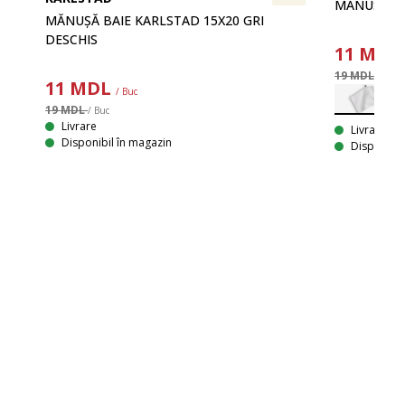
MĂNUSĂ BA
MĂNUȘĂ BAIE KARLSTAD 15X20 GRI
DESCHIS
11
MDL
19 MDL
/ Buc
11
MDL
/ Buc
19 MDL
/ Buc
Livrare
Livrare
LD
Disponibil în magazin
Disponibil
100% bumbac. Moale, gros și foarte absorbant. 500 g/m². 28x30 cm