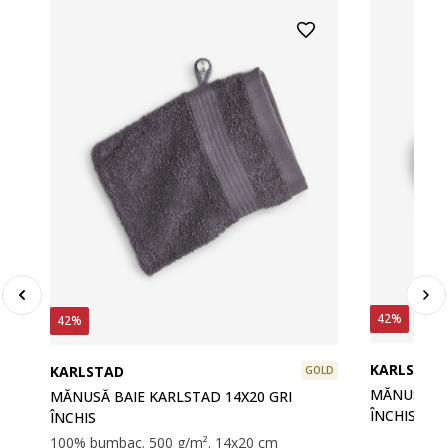
42%
42%
KARLSTAD
KARLSTAD
GOLD
MĂNUSĂ BA
MĂNUSĂ BAIE KARLSTAD 14X20 GRI
ÎNCHIS
ÎNCHIS
100% bumbac. 500 g/m². 14x20 cm