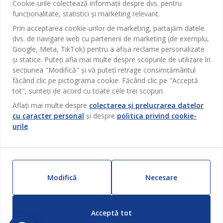
JYSK
Cookie-urile colectează informații despre dvs. pentru
Magazine și program
funcționalitate, statistici și marketing relevant.
Sufragerie
Despre JYSK
Prin acceptarea cookie-urilor de marketing, partajăm datele
Broșură
Bucătărie
SEDIU CENTRAL
dvs. de navigare web cu partenerii de marketing (de exemplu,
JYSK.com
Termeni si conditii vânzări online
Google, Meta, TikTok) pentru a afișa reclame personalizate
Depozitare
TAROL-DD S.R.L. str. Jubiliara, 41A mun. Chișinău, Republica
JYSK RELAȚII CLIENȚI
și statice. Puteți afla mai multe despre scopurile de utilizare în
Presă
Garantia prețului
Moldova
Contact Relații Clienți
secțiunea "Modifică" și vă puteți retrage consimțământul
Perdele
Urmărește Jysk
Locuri de muncă
Telefon: 022 022 030
făcând clic pe pictograma cookie. Făcând clic pe "Acceptă
Garanția Produselor
JYSK BUSINESS TO BUSINESS
Grădină
E-mail: support@jysk.md
tot", sunteți de acord cu toate cele trei scopuri.
Newsletter
Vânzări și relații clienți persoane juridice
Politica de confidentialitate
Aflați mai multe despre
colectarea și prelucrarea datelor
Pentru casă
Telefon: 060 531 531
cu caracter personal
și despre
politica privind cookie-
Inspirație
E-mail: jysk@jysk.md
Card cadou
Outlet
urile
.
JYSK BUSINESS TO BUSINESS
Beneficii pentru clienți
Campanie
Link-uri utile
Livrare
Produse noi
Sustenabilitate
Retur
Modifică
Necesare
ZILNIC PREȚ MIC
Reclamații
Acceptă tot
Setări Cookie-uri