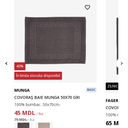
40%
În limita stocului disponibil
ZILNIC PREȚ
MUNGA
BASIC
COVORAȘ BAIE MUNGA 50X70 GRI
FAGERSTA
100% bumbac. 50x70cm.
COVORAȘ B
45
MDL
/ Buc
75 MDL
/ Buc
65
MDL
LUS