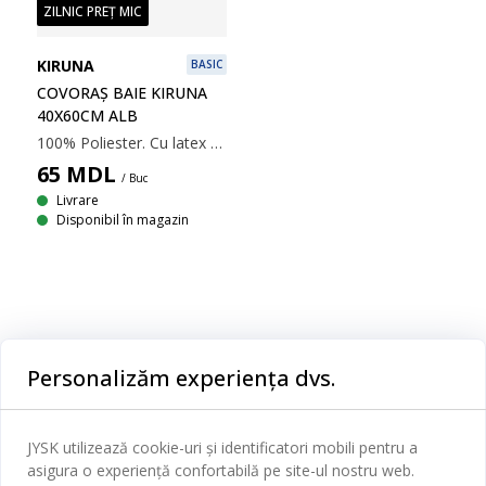
ZILNIC PREȚ MIC
KIRUNA
BASIC
COVORAȘ BAIE KIRUNA
40X60CM ALB
100% Poliester. Cu latex antiderapant. 40x60 cm
65
MDL
/ Buc
Livrare
Disponibil în magazin
Categorii
Personalizăm experiența dvs.
Dormitor
Serviciul clienți
Baie
JYSK utilizează cookie-uri și identificatori mobili pentru a
Contact Relații Clienți
asigura o experiență confortabilă pe site-ul nostru web.
Birou