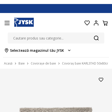
Selectează magazinul tău JYSK
Acasă
Baie
Covorașe de baie
Covoraș baie KARLSTAD 50x80cm gr