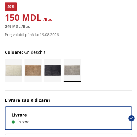
40%
150 MDL
/Buc
249
MDL
/Buc
Preț valabil până la: 19.08.2026
Culoare:
Gri deschis
Livrare sau Ridicare?
Livrare
În stoc