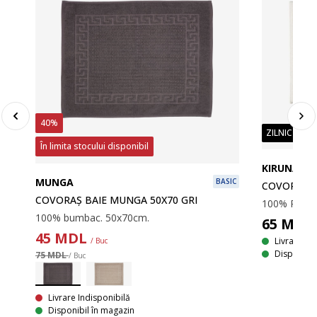
40%
ZILNIC PREȚ
În limita stocului disponibil
KIRUNA
MUNGA
BASIC
COVORAȘ B
COVORAȘ BAIE MUNGA 50X70 GRI
100% bumbac. 50x70cm.
65
MDL
45
MDL
Livrare
/ Buc
Disponibil
75 MDL
/ Buc
LUS
Livrare Indisponibilă
Disponibil în magazin