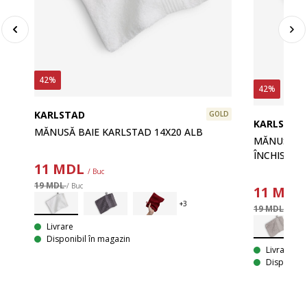
42%
42%
KARLSTAD
GOLD
KARLSTAD
MĂNUSĂ BAIE KARLSTAD 14X20 ALB
MĂNUSĂ BA
ÎNCHIS
11
MDL
/ Buc
LD
19 MDL
/ Buc
11
MDL
19 MDL
/ Buc
Livrare
Disponibil în magazin
Livrare
Disponibil