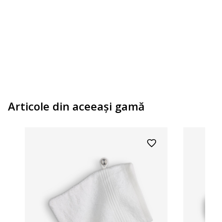
100% microfibră de poliester. Cu spate din latex, antiderapant. 50x80cm.
Articole din aceeaşi gamă