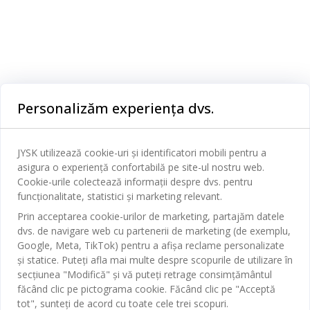
Categorii
Personalizăm experiența dvs.
Dormitor
Serviciul clienți
Baie
JYSK utilizează cookie-uri și identificatori mobili pentru a
Contact Relații Clienți
asigura o experiență confortabilă pe site-ul nostru web.
Birou
JYSK
Cookie-urile colectează informații despre dvs. pentru
Magazine și program
funcționalitate, statistici și marketing relevant.
Sufragerie
Despre JYSK
Prin acceptarea cookie-urilor de marketing, partajăm datele
Broșură
Bucătărie
SEDIU CENTRAL
dvs. de navigare web cu partenerii de marketing (de exemplu,
JYSK.com
Termeni si conditii vânzări online
Google, Meta, TikTok) pentru a afișa reclame personalizate
Depozitare
TAROL-DD S.R.L. str. Jubiliara, 41A mun. Chișinău, Republica
JYSK RELAȚII CLIENȚI
și statice. Puteți afla mai multe despre scopurile de utilizare în
Presă
Garantia prețului
Moldova
Contact Relații Clienți
Perdele
secțiunea "Modifică" și vă puteți retrage consimțământul
Urmărește Jysk
Locuri de muncă
Telefon: 022 022 030
făcând clic pe pictograma cookie. Făcând clic pe "Acceptă
Garanția Produselor
JYSK BUSINESS TO BUSINESS
Grădină
E-mail: support@jysk.md
tot", sunteți de acord cu toate cele trei scopuri.