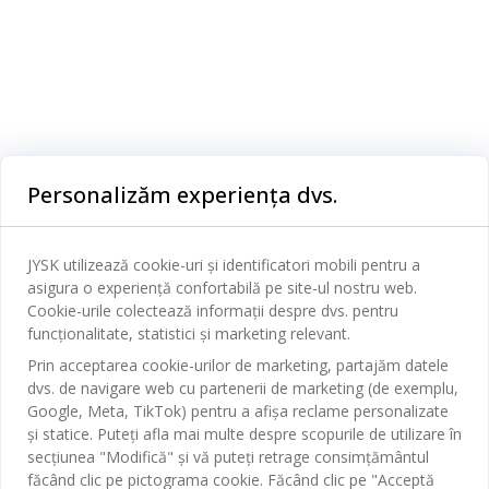
Categorii
Personalizăm experiența dvs.
Dormitor
Serviciul clienți
Baie
JYSK utilizează cookie-uri și identificatori mobili pentru a
Contact Relații Clienți
asigura o experiență confortabilă pe site-ul nostru web.
Birou
JYSK
Cookie-urile colectează informații despre dvs. pentru
Magazine și program
funcționalitate, statistici și marketing relevant.
Sufragerie
Despre JYSK
Prin acceptarea cookie-urilor de marketing, partajăm datele
Broșură
Bucătărie
SEDIU CENTRAL
dvs. de navigare web cu partenerii de marketing (de exemplu,
JYSK.com
Termeni si conditii vânzări online
Google, Meta, TikTok) pentru a afișa reclame personalizate
Depozitare
TAROL-DD S.R.L. str. Jubiliara, 41A mun. Chișinău, Republica
JYSK RELAȚII CLIENȚI
și statice. Puteți afla mai multe despre scopurile de utilizare în
Presă
Garantia prețului
Moldova
Contact Relații Clienți
Perdele
secțiunea "Modifică" și vă puteți retrage consimțământul
Urmărește Jysk
Locuri de muncă
Telefon: 022 022 030
făcând clic pe pictograma cookie. Făcând clic pe "Acceptă
Garanția Produselor