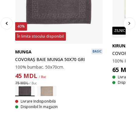
40%
ZILNIC PREȚ
În limita stocului disponibil
KIRUNA
MUNGA
BASIC
COVORAȘ B
COVORAȘ BAIE MUNGA 50X70 GRI
100% bumbac. 50x70cm.
65
MDL
45
MDL
Livrare
/ Buc
Disponibil
75 MDL
/ Buc
SIC
Livrare Indisponibilă
Disponibil în magazin