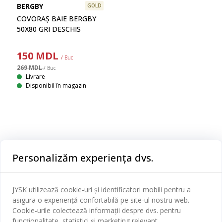
BERGBY
GOLD
COVORAȘ BAIE BERGBY
50X80 GRI DESCHIS
150
MDL
/ Buc
269 MDL
/ Buc
Livrare
Disponibil în magazin
Categorii
Personalizăm experiența dvs.
Dormitor
Serviciul clienți
Baie
JYSK utilizează cookie-uri și identificatori mobili pentru a
Contact Relații Clienți
asigura o experiență confortabilă pe site-ul nostru web.
Birou
JYSK
Cookie-urile colectează informații despre dvs. pentru
Magazine și program
funcționalitate, statistici și marketing relevant.
Sufragerie