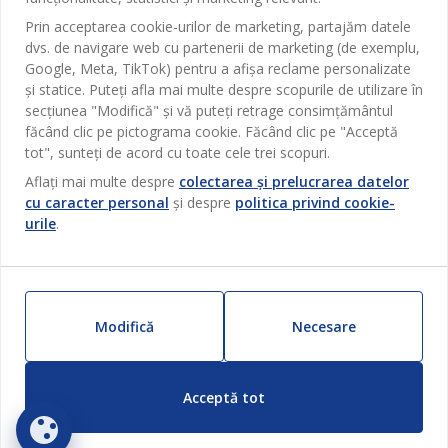
Despre JYSK
Prin acceptarea cookie-urilor de marketing, partajăm datele
Broșură
Bucătărie
SEDIU CENTRAL
dvs. de navigare web cu partenerii de marketing (de exemplu,
JYSK.com
Termeni si conditii vânzări online
Google, Meta, TikTok) pentru a afișa reclame personalizate
Depozitare
TAROL-DD S.R.L. str. Jubiliara, 41A mun. Chișinău, Republica
JYSK RELAȚII CLIENȚI
și statice. Puteți afla mai multe despre scopurile de utilizare în
Presă
Garantia prețului
Moldova
Contact Relații Clienți
secțiunea "Modifică" și vă puteți retrage consimțământul
Perdele
Urmărește Jysk
Locuri de muncă
Telefon: 022 022 030
făcând clic pe pictograma cookie. Făcând clic pe "Acceptă
Garanția Produselor
JYSK BUSINESS TO BUSINESS
Grădină
E-mail: support@jysk.md
tot", sunteți de acord cu toate cele trei scopuri.
Newsletter
Vânzări și relații clienți persoane juridice
Politica de confidentialitate
Aflați mai multe despre
colectarea și prelucrarea datelor
Pentru casă
Telefon: 060 531 531
cu caracter personal
și despre
politica privind cookie-
Inspirație
E-mail: jysk@jysk.md
Card cadou
Outlet
urile
.
JYSK BUSINESS TO BUSINESS
Beneficii pentru clienți
Campanie
Link-uri utile
Livrare
Produse noi
Sustenabilitate
Retur
Modifică
Necesare
ZILNIC PREȚ MIC
Reclamații
Acceptă tot
Setări Cookie-uri
Siguranță