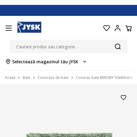
Selectează magazinul tău JYSK
Acasă
Baie
Covorașe de baie
Covoraș baie BERGBY 50x80cm me