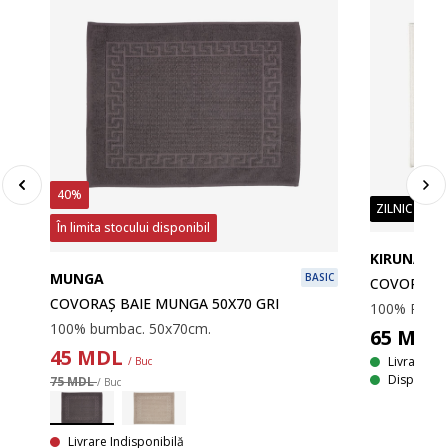
40%
ZILNIC PREȚ
În limita stocului disponibil
KIRUNA
MUNGA
BASIC
COVORAȘ B
COVORAȘ BAIE MUNGA 50X70 GRI
100% bumbac. 50x70cm.
65
MDL
45
MDL
Livrare
/ Buc
Disponibil
75 MDL
/ Buc
SIC
Livrare Indisponibilă