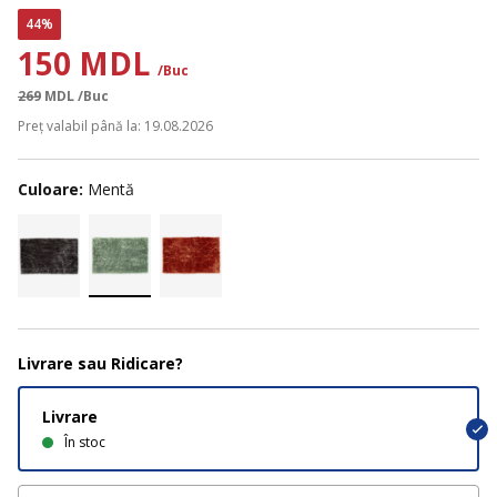
44%
150 MDL
/Buc
269
MDL
/Buc
Preț valabil până la: 19.08.2026
Culoare:
Mentă
Livrare sau Ridicare?
Livrare
În stoc