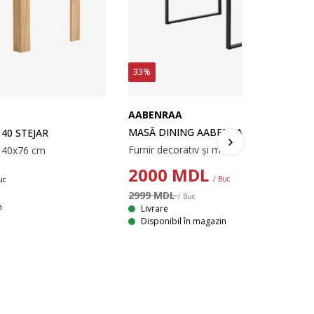
33%
AABENRAA
MASĂ DINING AABENRAA 90X160 STEJ
40 STEJAR
Furnir decorativ și metal. 90x160x75 cm
x140x76 cm
2000
MDL
/ Buc
uc
2999 MDL
/ Buc
n
Livrare
Disponibil în magazin