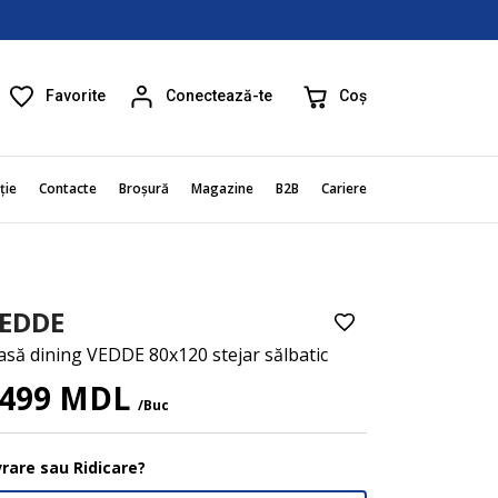
Favorite
Coș
Conectează-te
ție
Contacte
Broșură
Magazine
B2B
Cariere
EDDE
să dining VEDDE 80x120 stejar sălbatic
499 MDL
/Buc
vrare sau Ridicare?