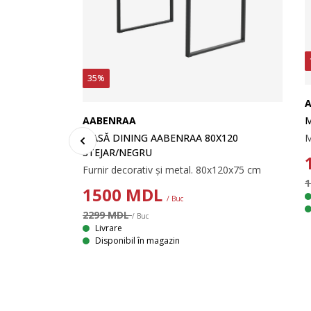
35%
A
M
AABENRAA
MASĂ DINING AABENRAA 80X120
STEJAR/NEGRU
Furnir decorativ și metal. 80x120x75 cm
1
1500
MDL
/ Buc
2299 MDL
/ Buc
Livrare
GRĂ
Disponibil în magazin
Masă din furnir decorativ cu aspect de marmură neagră. 90x180x77 cm