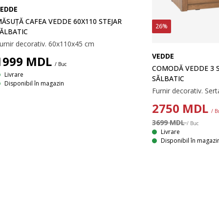
EDDE
ĂSUȚĂ CAFEA VEDDE 60X110 STEJAR
26%
ĂLBATIC
urnir decorativ. 60x110x45 cm
VEDDE
1999
MDL
/ Buc
COMODĂ VEDDE 3 S
Livrare
SĂLBATIC
Disponibil în magazin
2750
MDL
/ B
3699 MDL
/ Buc
Livrare
Disponibil în magazi