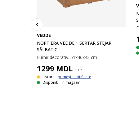
V
M
S
F
VEDDE
NOPTIERĂ VEDDE 1 SERTAR STEJAR
SĂLBATIC
Furnir decorativ. 51x46x43 cm
1299
MDL
/ Buc
E STEJAR
Livrare -
primește notificare
Disponibil în magazin
Furnir decorativ. Sertare cu șine. 130x79x43 cm