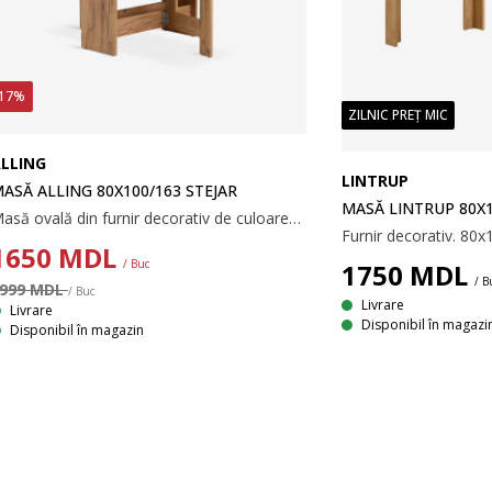
17%
ZILNIC PREȚ MIC
LLING
LINTRUP
ASĂ ALLING 80X100/163 STEJAR
MASĂ LINTRUP 80X1
Masă ovală din furnir decorativ de culoarea stejarului. Cu 2 extensii laterale care pot fi parțial sau total pliate. 80x38/100/163x76 cm
Furnir decorativ. 80
1650
MDL
/ Buc
1750
MDL
/ B
999 MDL
/ Buc
Livrare
Livrare
Disponibil în magazi
Disponibil în magazin