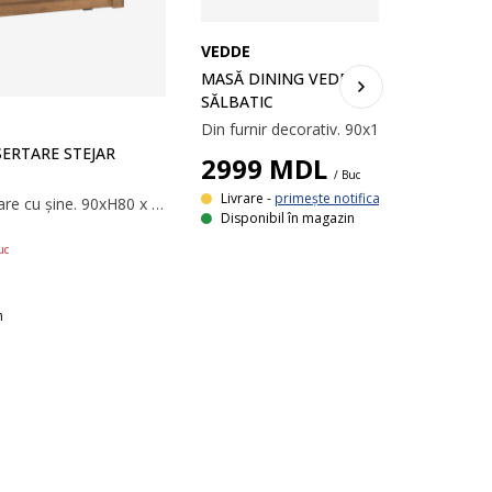
VEDDE
MASĂ DINING VEDDE 90Х160 STEJAR
SĂLBATIC
Din furnir decorativ. 90x160x76 cm
ERTARE STEJAR
2999
MDL
/ Buc
Livrare -
primește notificare
Furnir decorativ. Sertare cu șine. 90xH80 x 43 cm
Disponibil în magazin
uc
n