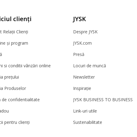
ciul clienți
JYSK
 Relații Clienți
Despre JYSK
ne și program
JYSK.com
ă
Presă
 si conditii vânzări online
Locuri de muncă
a prețului
Newsletter
ia Produselor
Inspirație
a de confidentialitate
JYSK BUSINESS TO BUSINESS
adou
Link-uri utile
ii pentru clienți
Sustenabilitate