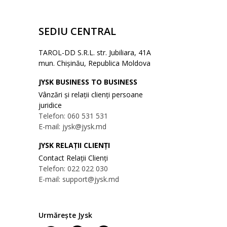
SEDIU CENTRAL
TAROL-DD S.R.L. str. Jubiliara, 41A
mun. Chișinău, Republica Moldova
JYSK BUSINESS TO BUSINESS
Vânzări și relații clienți persoane
juridice
Telefon: 060 531 531
E-mail: jysk@jysk.md
JYSK RELAȚII CLIENȚI
Contact Relații Clienți
Telefon: 022 022 030
E-mail: support@jysk.md
Urmărește Jysk