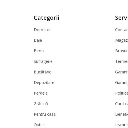
Categorii
Servi
Dormitor
Contact
Baie
Magazi
Birou
Broșur
Sufragerie
Termeni
Bucătărie
Garanti
Depozitare
Garanț
Perdele
Politic
Grădină
Card c
Pentru casă
Benefic
Outlet
Livrare