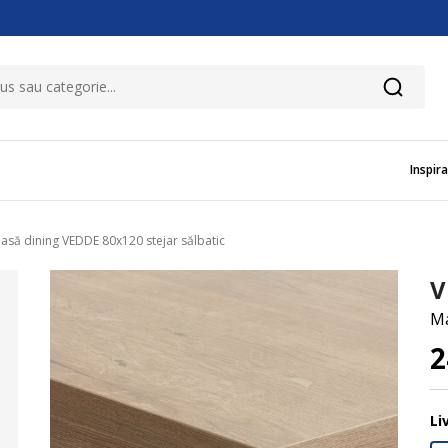
Inspira
asă dining VEDDE 80x120 stejar sălbatic
V
Ma
2
Li