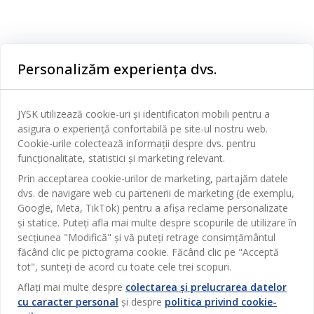
Categorii
Personalizăm experiența dvs.
Dormitor
Serviciul clienți
JYSK utilizează cookie-uri și identificatori mobili pentru a
Baie
asigura o experiență confortabilă pe site-ul nostru web.
Contact Relații Clienți
Cookie-urile colectează informații despre dvs. pentru
Birou
JYSK
funcționalitate, statistici și marketing relevant.
Magazine și program
Sufragerie
Prin acceptarea cookie-urilor de marketing, partajăm datele
Despre JYSK
Broșură
dvs. de navigare web cu partenerii de marketing (de exemplu,
Bucătărie
SEDIU CENTRAL
Google, Meta, TikTok) pentru a afișa reclame personalizate
JYSK.com
Termeni si conditii vânzări online
Depozitare
și statice. Puteți afla mai multe despre scopurile de utilizare în
TAROL-DD S.R.L. str. Jubiliara, 41A mun. Chișinău, Republica
JYSK RELAȚII CLIENȚI
Presă
secțiunea "Modifică" și vă puteți retrage consimțământul
Garantia prețului
Moldova
Contact Relații Clienți
Perdele
făcând clic pe pictograma cookie. Făcând clic pe "Acceptă
Urmărește Jysk
Locuri de muncă
Telefon: 022 022 030
tot", sunteți de acord cu toate cele trei scopuri.
Garanția Produselor
JYSK BUSINESS TO BUSINESS
Grădină
E-mail: support@jysk.md
Newsletter
Vânzări și relații clienți persoane juridice
Aflați mai multe despre
colectarea și prelucrarea datelor
Politica de confidentialitate
Pentru casă
Telefon: 060 531 531
cu caracter personal
și despre
politica privind cookie-
Inspirație