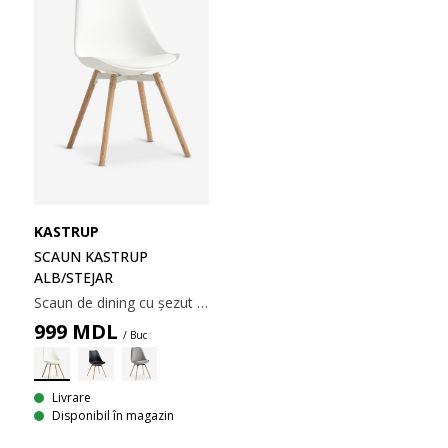
KASTRUP
SCAUN KASTRUP
ALB/STEJAR
Scaun de dining cu șezut turnat și pernă fixă din imitație de piele albă. Picioare din lemn masiv de stejar. Lemnul este lăcuit pentru durabilitate extinsă.
999
MDL
/ Buc
Livrare
Disponibil în magazin