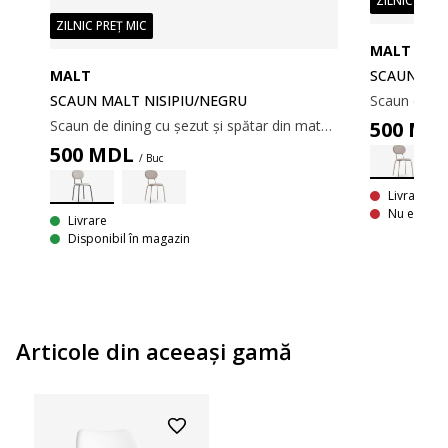
ZILNIC PREȚ
ZILNIC PREȚ MIC
MALT
MALT
SCAUN MAL
Scaun de dining căptușit cu șezut și spătar din material textil gri. Picioare de culoare stejar din oțel.
SCAUN MALT NISIPIU/NEGRU
Scaun de dining cu șezut și spătar din material textil nisipiu. Picioare negre din oțel.
500
MD
500
MDL
/ Buc
Livrare In
Nu este di
Livrare
Disponibil în magazin
Articole din aceeaşi gamă