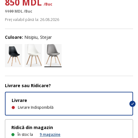
850 MDL
/Buc
1199
MDL
/Buc
Preț valabil până la: 26.08.2026
Culoare:
Nisipiu, Stejar
Livrare sau Ridicare?
Livrare
Livrare Indisponibilă
Ridică din magazin
În stoc la
9
magazine