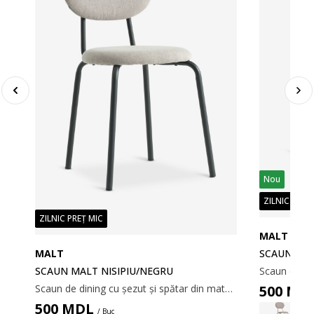
Nou
ZILNIC PREȚ
ZILNIC PREȚ MIC
MALT
MALT
SCAUN MAL
Scaun de dining căptușit cu șezut și spătar din material textil gri. Picioare de culoare stejar din oțel.
SCAUN MALT NISIPIU/NEGRU
Scaun de dining cu șezut și spătar din material textil nisipiu. Picioare negre din oțel.
500
MD
500
MDL
/ Buc