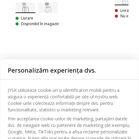
Livrare In
Nu este di
Livrare
Disponibil în magazin
Personalizăm experiența dvs.
Categorii
Dormitor
JYSK utilizează cookie-uri și identificatori mobili pentru a
Serviciul clienți
asigura o experiență confortabilă pe site-ul nostru web.
Baie
Cookie-urile colectează informații despre dvs. pentru
funcționalitate, statistici și marketing relevant.
Contact Relații Clienți
Birou
JYSK
Prin acceptarea cookie-urilor de marketing, partajăm datele
Magazine și program
Sufragerie
dvs. de navigare web cu partenerii de marketing (de exemplu,
Despre JYSK
Google, Meta, TikTok) pentru a afișa reclame personalizate
Broșură
Bucătărie
SEDIU CENTRAL
și statice. Puteți afla mai multe despre scopurile de utilizare în