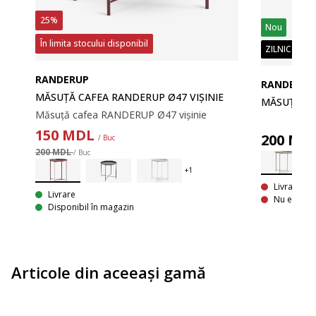
25%
Nou
În limita stocului disponibil
ZILNIC PREȚ
RANDERUP
RANDERUP
MĂSUȚĂ CAFEA RANDERUP Ø47 VIȘINIE
MĂSUȚĂ CA
Măsuță cafea RANDERUP Ø47 vișinie
US
150
MDL
200
MD
/ Buc
200 MDL
/ Buc
Livrare In
Livrare
Nu este di
Disponibil în magazin
Articole din aceeaşi gamă