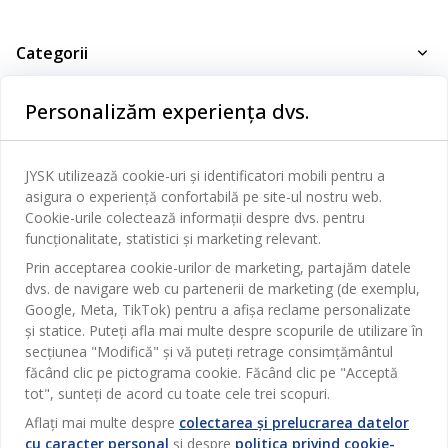
Categorii
Dormitor
Personalizăm experiența dvs.
Serviciul clienți
Baie
Contact Relații Clienți
Birou
JYSK utilizează cookie-uri și identificatori mobili pentru a
JYSK
asigura o experiență confortabilă pe site-ul nostru web.
Magazine și program
Sufragerie
Cookie-urile colectează informații despre dvs. pentru
Despre JYSK
Broșură
funcționalitate, statistici și marketing relevant.
Bucătărie
SEDIU CENTRAL
JYSK.com
Prin acceptarea cookie-urilor de marketing, partajăm datele
Termeni si conditii vânzări online
Depozitare
dvs. de navigare web cu partenerii de marketing (de exemplu,
TAROL-DD S.R.L. str. Jubiliara, 41A mun. Chișinău, Republica
JYSK RELAȚII CLIENȚI
Presă
Garantia prețului
Google, Meta, TikTok) pentru a afișa reclame personalizate
Moldova
Contact Relații Clienți
Perdele
Urmărește Jysk
și statice. Puteți afla mai multe despre scopurile de utilizare în
Locuri de muncă
Telefon: 022 022 030
Garanția Produselor
JYSK BUSINESS TO BUSINESS
secțiunea "Modifică" și vă puteți retrage consimțământul
Grădină
E-mail: support@jysk.md
făcând clic pe pictograma cookie. Făcând clic pe "Acceptă
Newsletter
Vânzări și relații clienți persoane juridice
Politica de confidentialitate
Pentru casă
tot", sunteți de acord cu toate cele trei scopuri.
Telefon: 060 531 531
Inspirație
E-mail: jysk@jysk.md
Card cadou
Aflați mai multe despre
colectarea și prelucrarea datelor
Outlet
cu caracter personal
și despre
politica privind cookie-
JYSK BUSINESS TO BUSINESS