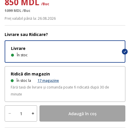
850 MDL
/Buc
1399
MDL
/Buc
Preț valabil până la: 26.08.2026
Livrare sau Ridicare?
Livrare
În stoc
Ridică din magazin
În stoc la
17
magazine
Fără taxă de livrare și comanda poate fi ridicată după 30 de
minute
Adaugă în coș