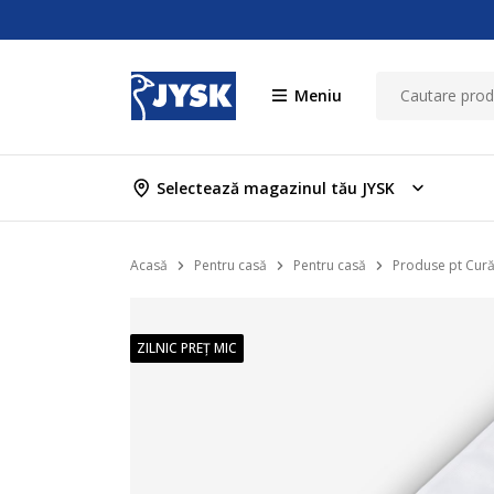
Meniu
Selectează magazinul tău JYSK
Acasă
Pentru casă
Pentru casă
Produse pt Cură
ZILNIC PREȚ MIC