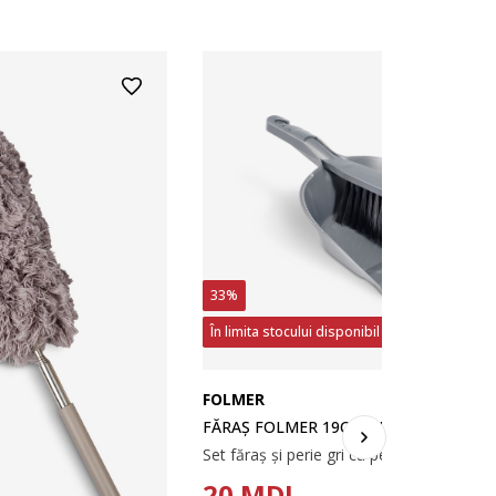
33%
În limita stocului disponibil
FOLMER
FĂRAȘ FOLMER 19CM CU PERIE
20
MDL