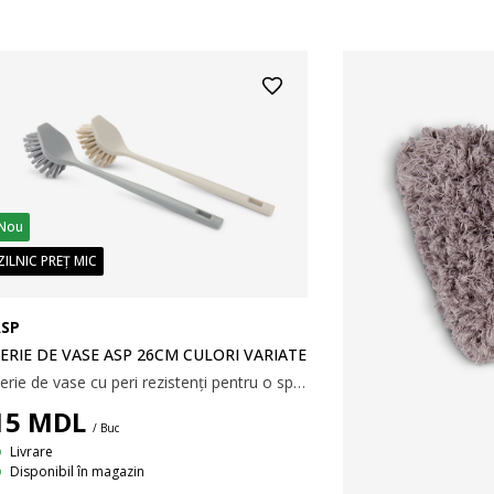
Nou
ZILNIC PREȚ MIC
SP
ERIE DE VASE ASP 26CM CULORI VARIATE
Perie de vase cu peri rezistenți pentru o spălare eficientă. Mânerul lung este ideal pentru a ajunge în oalele sau paharele adânci. Se vinde individual, în culori variate. 4x26x5 cm
15
MDL
/ Buc
Livrare
Disponibil în magazin