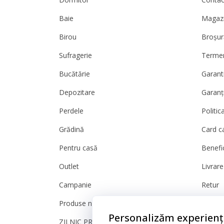
Baie
Magazi
Birou
Broșur
Sufragerie
Termeni
Bucătărie
Garanti
Depozitare
Garanț
Perdele
Politic
Grădină
Card c
Pentru casă
Benefic
Outlet
Livrare
Campanie
Retur
Produse noi
Reclam
Personalizăm experienț
ZILNIC PREȚ MIC
Setări 