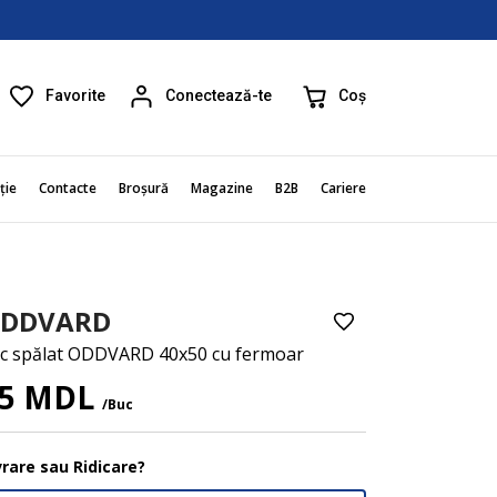
Favorite
Coș
Conectează-te
ție
Contacte
Broșură
Magazine
B2B
Cariere
DDVARD
c spălat ODDVARD 40x50 cu fermoar
15 MDL
/Buc
vrare sau Ridicare?