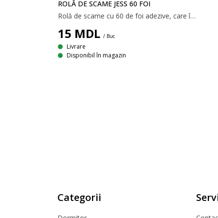
ROLĂ DE SCAME JESS 60 FOI
Rolă de scame cu 60 de foi adezive, care îndepărtează cu ușurință scamele, praful și părul de animale de pe haine și alte textile. Dispune de un mâner negru. 5x22xØ5x5 cm
15
MDL
L
/ Buc
Livrare
Detergent de vase fără parfum într-o sticlă cu pompiță reîncărcabilă, de culoare maro. 500 ml. Ø7,5x19,5 cm
Disponibil în magazin
Categorii
Servi
Dormitor
Contact