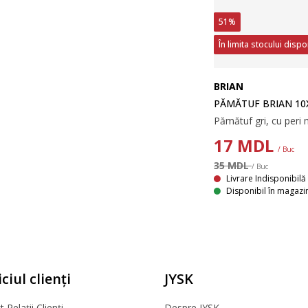
51%
În limita stocului dispo
BRIAN
PĂMĂTUF BRIAN 10
17
MDL
/ Buc
35 MDL
/ Buc
Livrare Indisponibilă
Disponibil în magazi
ciul clienți
JYSK
 Relații Clienți
Despre JYSK