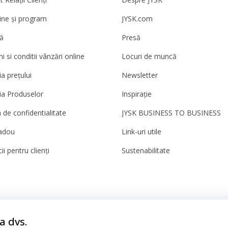
ne și program
JYSK.com
ă
Presă
 si conditii vânzări online
Locuri de muncă
a prețului
Newsletter
ia Produselor
Inspirație
a de confidentialitate
JYSK BUSINESS TO BUSINESS
adou
Link-uri utile
ii pentru clienți
Sustenabilitate
ații
a dvs.
Cookie-uri