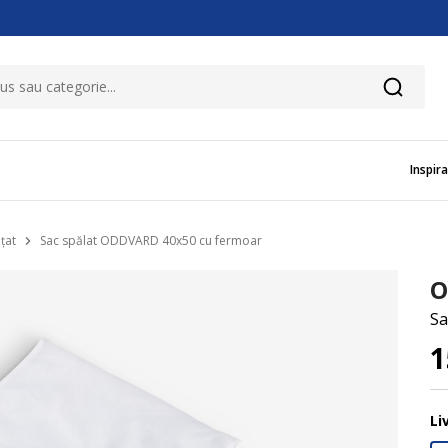
Inspira
țat
Sac spălat ODDVARD 40x50 cu fermoar
O
Sa
Li