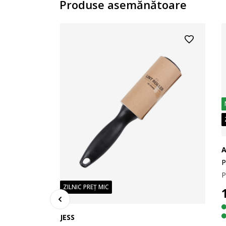
Produse asemănătoare
A
P
ZILNIC PREȚ MIC
JESS