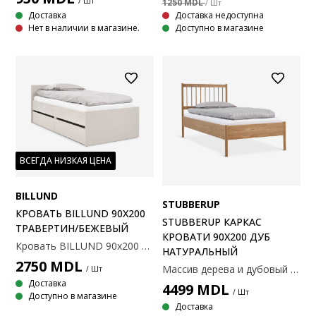
/ Шт
1250 MDL
/ Шт
Доставка
Доставка недоступна
Нет в наличии в магазине.
Доступно в магазине
ВСЕГДА НИЗКАЯ ЦЕНА
BILLUND
STUBBERUP
КРОВАТЬ BILLUND 90X200
STUBBERUP КАРКАС
ТРАВЕРТИН/БЕЖЕВЫЙ
КРОВАТИ 90X200 ДУБ
Кровать BILLUND 90x200 травертин/бежевый
НАТУРАЛЬНЫЙ
2750
MDL
Массив дерева и дубовый шпон. Подходит для матраса размером 90x200 см. В комплект не входят реечное основание и матрас. 97x207x103 см
/ Шт
Доставка
4499
MDL
/ Шт
Доступно в магазине
Доставка