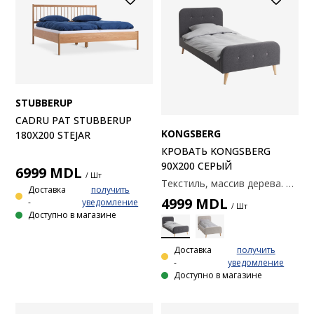
STUBBERUP
CADRU PAT STUBBERUP
KONGSBERG
180X200 STEJAR
КРОВАТЬ KONGSBERG
90X200 СЕРЫЙ
6999
MDL
/ Шт
Текстиль, массив дерева. Подходит для каркасных, пружинных и беспружинных матрасов 90x200 см. Реечное дно и матрас продаются отдельно. Габаритные размеры: 106x218x101
Доставка
получить
4999
MDL
-
уведомление
/ Шт
Доступно в магазине
Доставка
получить
-
уведомление
Доступно в магазине