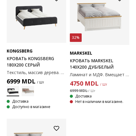
32%
KONGSBERG
MARKSKEL
КРОВАТЬ KONGSBERG
КРОВАТЬ MARKSKEL
180X200 СЕРЫЙ
140X200 ДУБ/БЕЛЫЙ
Текстиль, массив дерева. Подходит для каркасных, пружинных и беспружинных матрасов 180x200 см. Реечное дно и матрас продаются отдельно. Габаритные размеры: 196x216x101
Ламинат и МДФ. Вмещает пружинные и беспружинные матрасы размером 140х200 см. Без ламельного основания и матраса. 150x210x91 см
6999
MDL
4750
MDL
/ Шт
/ Шт
6999 MDL
/ Шт
Доставка
Доставка
Нет в наличии в магазине.
Доступно в магазине