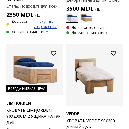
Декоративный шпон. С местом для хранения вещей. Подходит для пружинных и поролоновых матрасов размером 90х200 см. Не включено. основание и матрас. 95x205x91 см
Сталь. Подходит для всех типов матрасов 90x200 см. Без реечного каркаса и матраса. 97x217x100 см
3500
MDL
/ Шт
2350
MDL
/ Шт
Доставка
получить
-
уведомление
Доставка недоступна
Доступно в магазине
Доступно в магазине
ВСЕГДА НИЗКАЯ ЦЕНА
LIMFJORDEN
КРОВАТЬ LIMFJORDEN
VEDDE
90X200СМ 2 ЯЩИКА НАТУР.
КРОВАТЬ VEDDE 90X200
ДУБ
ДИКИЙ ДУБ