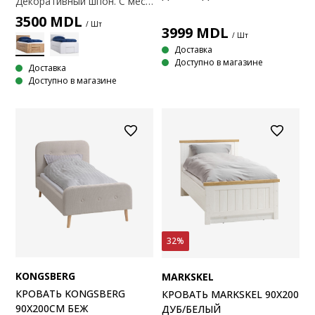
Декоративный шпон. С местом для хранения вещей. Подходит для пружинных и поролоновых матрасов размером 90х200 см. Не включено. основание и матрас. 95x205x91 см
3500
MDL
/ Шт
3999
MDL
/ Шт
Доставка
Доступно в магазине
Доставка
Доступно в магазине
32%
KONGSBERG
MARKSKEL
КРОВАТЬ KONGSBERG
КРОВАТЬ MARKSKEL 90X200
90X200СМ БЕЖ
ДУБ/БЕЛЫЙ