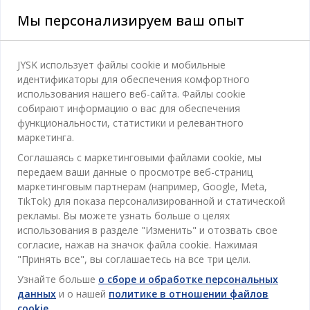
Мы персонализируем ваш опыт
Категории
JYSK использует файлы cookie и мобильные
идентификаторы для обеспечения комфортного
Спальня
использования нашего веб-сайта. Файлы cookie
Отдел обслуживания клиентов
собирают информацию о вас для обеспечения
Ванная
функциональности, статистики и релевантного
Контакты службы поддержки клиентов
маркетинга.
Кабинет
JYSK
Соглашаясь с маркетинговыми файлами cookie, мы
Магазины и часы работы
Гостиная
передаем ваши данные о просмотре веб-страниц
Про JYSK
маркетинговым партнерам (например, Google, Meta,
Акции
Столовая
ОФИС
TikTok) для показа персонализированной и статической
JYSK.com
Пользовательское соглашение
рекламы. Вы можете узнать больше о целях
Хранение
TAROL-DD S.R.L. ул.Юбилейная, 41A мун. Кишинёв,
JYSK ОБСЛУЖИВАНИЕ КЛИЕНТОВ
использования в разделе "Изменить" и отозвать свое
Пресса
Гарантия цены
Республика Молдова
Контактный центр для клиентов
Шторы
согласие, нажав на значок файла cookie. Нажимая
Следите за Jysk
Вакансии
Телефон: 022 022 030
"Принять все", вы соглашаетесь на все три цели.
Гарантия на продукт
JYSK BUSINESS TO BUSINESS (B2B)
Для Сада
E-mail: support@jysk.md
Узнайте больше
о сборе и обработке персональных
Новостная рассылка
Продажи и работа с юридическими лицами
Политика конфиденциальности
данных
и о нашей
политике в отношении файлов
Товары для дома
Телефон: 060 531 531
cookie
.
Вдохновение