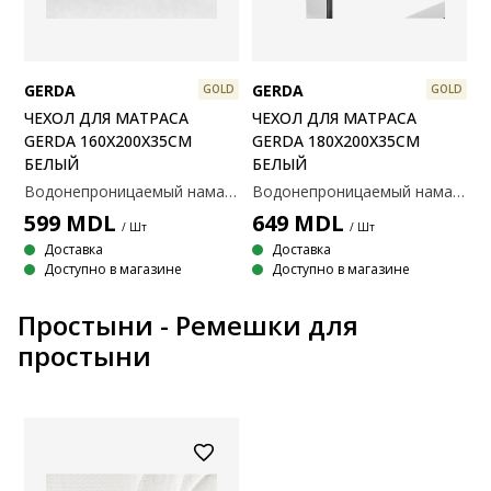
GERDA
GERDA
GOLD
GOLD
ЧЕХОЛ ДЛЯ МАТРАСА
ЧЕХОЛ ДЛЯ МАТРАСА
GERDA 160X200X35СМ
GERDA 180X200X35СМ
БЕЛЫЙ
БЕЛЫЙ
Водонепроницаемый наматрасник. Лицевая сторона плотно сплетена из 100% полиэстера (70% переработанного). Материал обработан биоцидом GREENFIRST®. Подходит для всех типов матрасов. С эластичными краями. 160x200x35 см¶¶Этот продукт обработан биоцидом GREENFIRST®, содержащим активный ингредиент гераниол. Обработка гераниолом обладает противоклещевыми свойствами. Гераниол относится к сенсибилизаторам кожи, поэтому следует избегать прямого контакта с кожей. Всегда накрывайте наматрасник простыней.
Водонепроницаемый наматрасник. Лицевая сторона плотно сплетена из 100% полиэстера (70% переработанного). Материал обработан биоцидом GREENFIRST®. Подходит для всех типов матрасов. С эластичными краями. 160x200x35 см¶¶Этот продукт обработан биоцидом GREENFIRST®, содержащим активный ингредиент гераниол. Обработка гераниолом обладает противоклещевыми свойствами. Гераниол относится к сенсибилизаторам кожи, поэтому следует избегать прямого контакта с кожей. Всегда накрывайте матрас наматрасником.
599
MDL
649
MDL
/ Шт
/ Шт
Доставка
Доставка
Доступно в магазине
Доступно в магазине
Простыни - Ремешки для
простыни