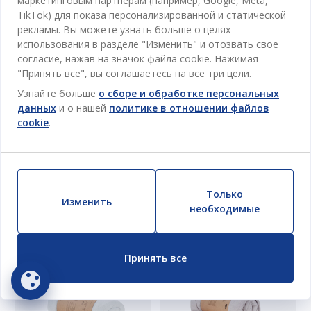
маркетинговым партнерам (например, Google, Meta,
TikTok) для показа персонализированной и статической
рекламы. Вы можете узнать больше о целях
использования в разделе "Изменить" и отозвать свое
ВСЕГДА НИЗКАЯ ЦЕНА
ВСЕГДА НИЗКАЯ ЦЕНА
согласие, нажав на значок файла cookie. Нажимая
"Принять все", вы соглашаетесь на все три цели.
TINDRA
TINDRA
BASIC
Узнайте больше
о сборе и обработке персональных
ПРОСТЫНЬ НА РЕЗИНКЕ
ПРОСТЫНЬ НА РЕЗИНКЕ
данных
и о нашей
политике в отношении файлов
TINDRA 90X200X30СМ
TINDRA 140/150X200X30
cookie
.
СЕРЫЙ
СЕРЫЙ
Хлопок / полиэстер. Простыня на резинке подходит для матрасов с рамой, пружинами и пеной. С эластичными краями. 90x200x30 см
Хлопок / полиэстер. Простыня на резинке подходит для матрасов с рамой, пружинами и пеной. С эластичными краями. 140/150x200x30 см
95
MDL
125
MDL
/ Шт
/ Шт
Только
Изменить
необходимые
Доставка
Доставка
Доступно в магазине
Доступно в магазине
Принять все