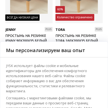
60%
Количество ограничено
ВСЕГДА НИЗКАЯ ЦЕНА
JENNY
TORA
PLUS
PLUS
ПРОСТЫНЬ НА РЕЗИНКЕ
ПРОСТЫНЬ НА РЕЗИНКЕ
JENNY 90X200X35 БЕЛЫЙ
TORA 160X200X35 БЕЛЫЙ
100% хлопок. Резинка по краям. С эластичными углами. 90x200x35 см
80% хлопок/20% полиэстер. Резинка по краям. С эластичными углами. 160x200x35 см
Мы персонализируем ваш опыт
165
MDL
90
MDL
/ Шт
/ Шт
225 MDL
/ Шт
Доставка недоступна
JYSK использует файлы cookie и мобильные
Доступно в магазине
Доставка
идентификаторы для обеспечения комфортного
Доступно в магазине
использования нашего веб-сайта. Файлы cookie
собирают информацию о вас для обеспечения
функциональности, статистики и релевантного
маркетинга.
Соглашаясь с маркетинговыми файлами cookie, мы
передаем ваши данные о просмотре веб-страниц