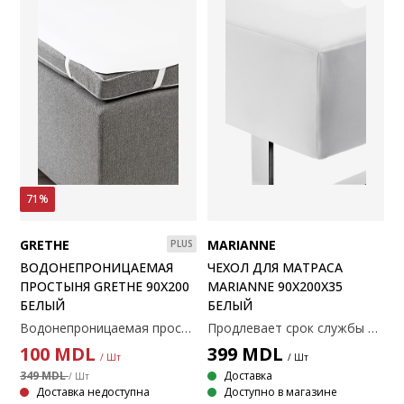
71%
GRETHE
MARIANNE
PLUS
ВОДОНЕПРОНИЦАЕМАЯ
ЧЕХОЛ ДЛЯ МАТРАСА
ПРОСТЫНЯ GRETHE 90X200
MARIANNE 90X200Х35
БЕЛЫЙ
БЕЛЫЙ
Водонепроницаемая простыня GRETHE 90x200 белый
Продлевает срок службы матраса. Выполнен из влагостойкого дышащего полиэстера. Обладает охлаждающим эффектом для более комфортного сна. Для матрасов любого типа. Режим стирки: 60°C. 90х200х40 см.
100
MDL
399
MDL
/ Шт
/ Шт
349 MDL
Доставка
/ Шт
Доставка недоступна
Доступно в магазине