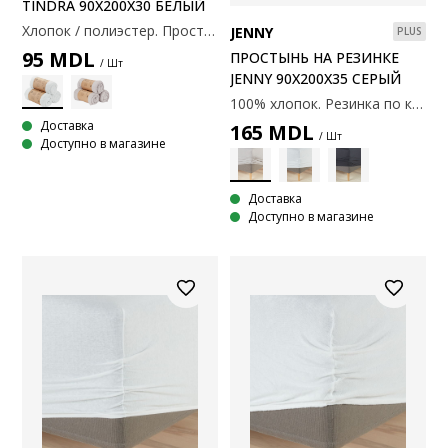
TINDRA 90X200X30 БЕЛЫЙ
Хлопок / полиэстер. Простыня на резинке подходит для матрасов с рамой, пружинами и пеной. С эластичными краями. 80/90x200x30 см
JENNY
PLUS
95
MDL
ПРОСТЫНЬ НА РЕЗИНКЕ
/ Шт
JENNY 90X200X35 СЕРЫЙ
100% хлопок. Резинка по краям. С эластичными углами. 90x200x35 см
Доставка
165
MDL
/ Шт
Доступно в магазине
Доставка
Доступно в магазине