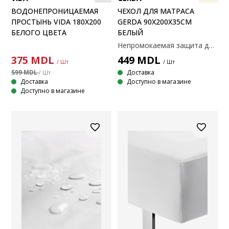
ВОДОНЕПРОНИЦАЕМАЯ
ЧЕХОЛ ДЛЯ МАТРАСА
ПРОСТЫНЬ VIDA 180X200
GERDA 90X200X35СМ
БЕЛОГО ЦВЕТА
БЕЛЫЙ
Непромокаемая защита для матраса. Верхняя часть плотно соткана из 100% полиэстера (70% переработанного). Материал обработан биоцидом GREENFIRST®. Подходит для всех типов матрасов. С эластичными краями. 90×200×35 см.¶¶Этот продукт обработан биоцидом GREENFIRST®, который содержит активное вещество гераниол. Обработка гераниолом обладает противоклещевыми свойствами. Гераниол классифицируется как вещество, способное вызывать кожную чувствительность, поэтому прямого контакта с кожей следует избегать.
375
MDL
449
MDL
/ Шт
/ Шт
599 MDL
Доставка
/ Шт
Доставка
Доступно в магазине
Доступно в магазине