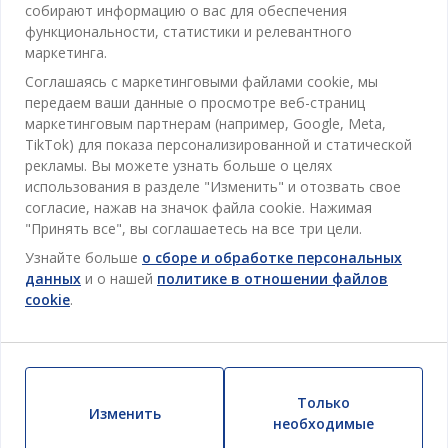
Отдел обслуживания клиентов
собирают информацию о вас для обеспечения
Ванная
функциональности, статистики и релевантного
Контакты службы поддержки клиентов
маркетинга.
Кабинет
JYSK
Соглашаясь с маркетинговыми файлами cookie, мы
Магазины и часы работы
Гостиная
передаем ваши данные о просмотре веб-страниц
Про JYSK
маркетинговым партнерам (например, Google, Meta,
Акции
Столовая
ОФИС
TikTok) для показа персонализированной и статической
JYSK.com
Пользовательское соглашение
рекламы. Вы можете узнать больше о целях
Хранение
TAROL-DD S.R.L. ул.Юбилейная, 41A мун. Кишинёв,
JYSK ОБСЛУЖИВАНИЕ КЛИЕНТОВ
использования в разделе "Изменить" и отозвать свое
Пресса
Гарантия цены
Республика Молдова
Контактный центр для клиентов
Шторы
согласие, нажав на значок файла cookie. Нажимая
Следите за Jysk
Вакансии
Телефон: 022 022 030
"Принять все", вы соглашаетесь на все три цели.
Гарантия на продукт
JYSK BUSINESS TO BUSINESS (B2B)
Для Сада
E-mail: support@jysk.md
Узнайте больше
о сборе и обработке персональных
Новостная рассылка
Продажи и работа с юридическими лицами
Политика конфиденциальности
данных
и о нашей
политике в отношении файлов
Товары для дома
Телефон: 060 531 531
cookie
.
Вдохновение
E-mail: jysk@jysk.md
Скидочная карта
Outlet
JYSK BUSINESS TO BUSINESS
Преимущества для клиентов
Кампания
Полезные ссылки
Доставка
Новинки
Только
Устойчивое развитие
Изменить
Возврат
необходимые
ВСЕГДА НИЗКАЯ ЦЕНА