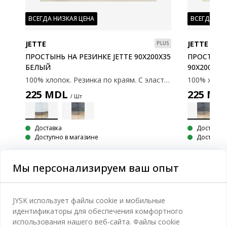
ВСЕГДА НИЗКАЯ ЦЕНА
ВСЕГДА НИ
JETTE
JETTE
PLUS
ПРОСТЫНЬ НА РЕЗИНКЕ JETTE 90X200X35
ПРОСТЫНЬ 
БЕЛЫЙ
90X200X3
100% хлопок. Резинка по краям. С эластичными углами. 90x200x35 см
100% хлопок. Резинка по краям. С эластичными углами. 180x200x35 см
225
MDL
225
MD
/ Шт
Доставка
Доставка
Доступно в магазине
Доступно 
Мы персонализируем ваш опыт
Категории
JYSK использует файлы cookie и мобильные
идентификаторы для обеспечения комфортного
Спальня
использования нашего веб-сайта. Файлы cookie