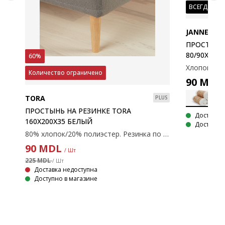
ВСЕГДА НИ
JANNE
ПРОСТЫНЬ 
80/90X200
60%
Количество ограничено
90
MDL
TORA
PLUS
ПРОСТЫНЬ НА РЕЗИНКЕ TORA
Доставка
160X200X35 БЕЛЫЙ
Доступно 
80% хлопок/20% полиэстер. Резинка по краям. С эластичными углами. 160x200x35 см
Хлопок / полиэстер. Простыня на резинке подходит для матрасов с рамой, пружинами и пеной. С эластичными краями. 140/150x200x30 см
90
MDL
/ Шт
225 MDL
/ Шт
Доставка недоступна
Доступно в магазине