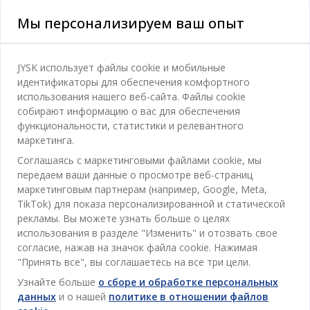
Мы персонализируем ваш опыт
Категории
JYSK использует файлы cookie и мобильные
идентификаторы для обеспечения комфортного
Спальня
использования нашего веб-сайта. Файлы cookie
Отдел обслуживания клиентов
собирают информацию о вас для обеспечения
Ванная
функциональности, статистики и релевантного
Контакты службы поддержки клиентов
маркетинга.
Кабинет
JYSK
Соглашаясь с маркетинговыми файлами cookie, мы
Магазины и часы работы
Гостиная
передаем ваши данные о просмотре веб-страниц
Про JYSK
маркетинговым партнерам (например, Google, Meta,
Акции
Столовая
ОФИС
TikTok) для показа персонализированной и статической
JYSK.com
Пользовательское соглашение
рекламы. Вы можете узнать больше о целях
Хранение
TAROL-DD S.R.L. ул.Юбилейная, 41A мун. Кишинёв,
JYSK ОБСЛУЖИВАНИЕ КЛИЕНТОВ
использования в разделе "Изменить" и отозвать свое
Пресса
Гарантия цены
Республика Молдова
Контактный центр для клиентов
согласие, нажав на значок файла cookie. Нажимая
Шторы
Следите за Jysk
Вакансии
Телефон: 022 022 030
"Принять все", вы соглашаетесь на все три цели.
Гарантия на продукт
JYSK BUSINESS TO BUSINESS (B2B)
Для Сада
E-mail: support@jysk.md
Узнайте больше
о сборе и обработке персональных
Новостная рассылка
Продажи и работа с юридическими лицами
Политика конфиденциальности
данных
и о нашей
политике в отношении файлов
Товары для дома
Телефон: 060 531 531