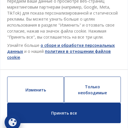
передаем ваши данные о просмотре веб-страниц
Про JYSK
маркетинговым партнерам (например, Google, Meta,
Акции
Столовая
ОФИС
TikTok) для показа персонализированной и статической
JYSK.com
Пользовательское соглашение
рекламы. Вы можете узнать больше о целях
Хранение
TAROL-DD S.R.L. ул.Юбилейная, 41A мун. Кишинёв,
JYSK ОБСЛУЖИВАНИЕ КЛИЕНТОВ
использования в разделе "Изменить" и отозвать свое
Пресса
Гарантия цены
Республика Молдова
Контактный центр для клиентов
Шторы
согласие, нажав на значок файла cookie. Нажимая
Следите за Jysk
Вакансии
Телефон: 022 022 030
"Принять все", вы соглашаетесь на все три цели.
Гарантия на продукт
JYSK BUSINESS TO BUSINESS (B2B)
Для Сада
E-mail: support@jysk.md
Узнайте больше
о сборе и обработке персональных
Новостная рассылка
Продажи и работа с юридическими лицами
Политика конфиденциальности
данных
и о нашей
политике в отношении файлов
Товары для дома
Телефон: 060 531 531
cookie
.
Вдохновение
E-mail: jysk@jysk.md
Скидочная карта
Outlet
JYSK BUSINESS TO BUSINESS
Преимущества для клиентов
Кампания
Полезные ссылки
Доставка
Новинки
Только
Устойчивое развитие
Изменить
Возврат
необходимые
ВСЕГДА НИЗКАЯ ЦЕНА
Жалобы
Настройки cookie
Принять все
Безопасность