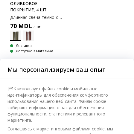
ОЛИВКОВОЕ
ПОКРЫТИЕ, 4 ШТ.
Длинная свеча тёмно-оливкового цвета характерной шестиугольной формы. Время горения каждой свечи составляет приблизительно 9 часов. В упаковке 4 свечи. Ø2x20см
70
MDL
/ Шт
Доставка
Доступно в магазине
Мы персонализируем ваш опыт
Категории
JYSK использует файлы cookie и мобильные
идентификаторы для обеспечения комфортного
Спальня
использования нашего веб-сайта. Файлы cookie
Отдел обслуживания клиентов
собирают информацию о вас для обеспечения
Ванная
функциональности, статистики и релевантного
Контакты службы поддержки клиентов
маркетинга.
Кабинет
JYSK
Соглашаясь с маркетинговыми файлами cookie, мы
Магазины и часы работы
Гостиная