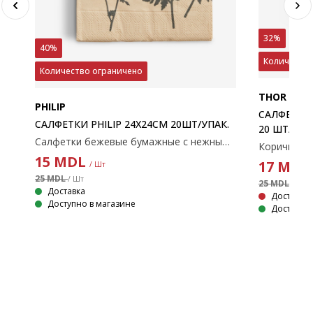
32%
40%
Количество
Количество ограничено
THOR
PHILIP
САЛФЕТКИ
САЛФЕТКИ PHILIP 24X24СМ 20ШТ/УПАК.
20 ШТ/
Салфетки бежевые бумажные с нежным черным цветочным узором. Эти салфетки идеально подходят для придания элегантности любому столу. Упаковка 20 шт. 24x24 см
15
MDL
17
MDL
/ Шт
25 MDL
/ Шт
25 MDL
РЫЙ
/ Шт
Доставка
Доставка 
Доступно в магазине
Доступно 