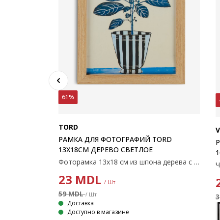
61%
TORD
V
РАМКА ДЛЯ ФОТОГРАФИЙ TORD
TORD
Р
13X18СМ ДЕРЕВО СВЕТЛОЕ
1
Фоторамка 13х18 см из шпона дерева с пластиковой защитой спереди. С ножкой.
Фоторамка 21x30 см из тёмного деревянного шпона с лёгким пластиковым стеклом. Подходит для постеров и изображений формата A4. 21x30 см
23
MDL
/ Шт
59 MDL
/ Шт
Доставка
Доступно в магазине