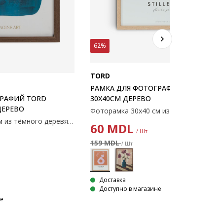
62%
TORD
РАМКА ДЛЯ ФОТОГРАФИЙ TORD
ГРАФИЙ TORD
30X40СМ ДЕРЕВО
ДЕРЕВО
Фоторамка 21x30 см из тёмного деревянного шпона с лёгким пластиковым стеклом. Подходит для постеров и изображений формата A4. 21x30 см
60
MDL
/ Шт
159 MDL
/ Шт
Доставка
Доступно в магазине
не