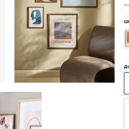
Ак
Цв
До