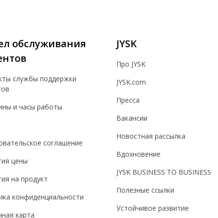
ел обслуживания
JYSK
ентов
Про JYSK
кты службы поддержки
JYSK.com
тов
Пресса
ины и часы работы
Вакансии
Новостная рассылка
овательское соглашение
Вдохновение
тия цены
JYSK BUSINESS TO BUSINESS
ия на продукт
Полезные ссылки
ика конфиденциальности
Устойчивое развитие
чная карта