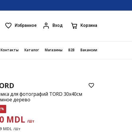
Избранное
Корзина
Вход
Контакты
Каталог
Магазины
B2B
Вакансии
ORD
мка для фотографий TORD 30x40см
емное дерево
2%
60 MDL
/Шт
9
MDL
/Шт