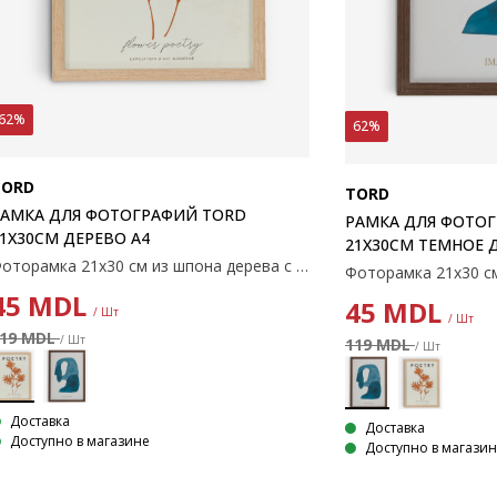
62%
62%
TORD
TORD
РАМКА ДЛЯ ФОТОГРАФИЙ TORD
РАМКА ДЛЯ ФОТО
1X30СМ ДЕРЕВО A4
21X30СМ ТЕМНОЕ 
Фоторамка 21x30 см из шпона дерева с пластиковой передней защитой. Подходит для постеров и картин формата А4. С подставкой.
45
MDL
45
MDL
/ Шт
/ Шт
19 MDL
/ Шт
119 MDL
/ Шт
Доставка
Доставка
Доступно в магазине
Доступно в магази