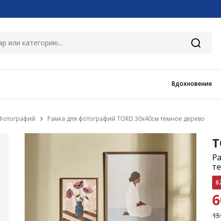
Вдохновение
 Фотографий
Рамка для фотографий TORD 30x40см темное дерево
T
Ра
т
6
15