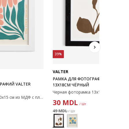
39%
VALTER
РАМКА ДЛЯ ФОТОГРАФИЙ VALTER
РАФИЙ VALTER
13X18СМ ЧЁРНЫЙ
Белая фоторамка 10х15 см из МДФ с пластиковой защитой спереди. С ножкой.
30
MDL
/ Шт
49 MDL
/ Шт