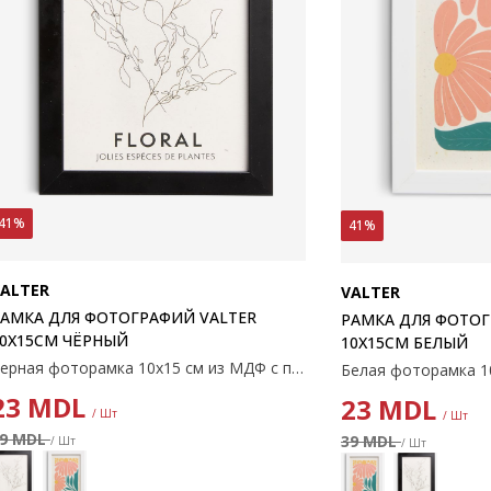
41%
41%
ALTER
VALTER
АМКА ДЛЯ ФОТОГРАФИЙ VALTER
РАМКА ДЛЯ ФОТОГ
0X15СМ ЧЁРНЫЙ
10X15СМ БЕЛЫЙ
Черная фоторамка 10х15 см из МДФ с пластиковой защитой спереди. С ножкой.
23
MDL
23
MDL
/ Шт
/ Шт
39 MDL
39 MDL
/ Шт
/ Шт