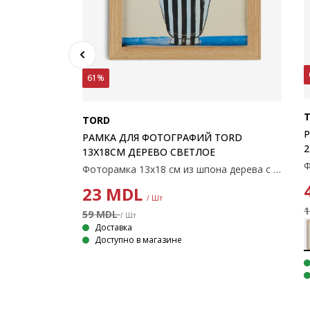
61%
TORD
РАМКА ДЛЯ ФОТОГРАФИЙ TORD
TORD
2
13X18СМ ДЕРЕВО СВЕТЛОЕ
Фоторамка 13х18 см из шпона дерева с пластиковой защитой спереди. С ножкой.
Фоторамка 60х90 см из шпона дерева с пластиковой передней защитой.
23
MDL
/ Шт
1
59 MDL
/ Шт
Доставка
Доступно в магазине