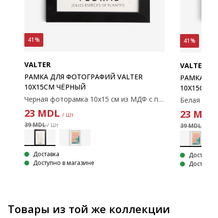
41%
41%
VALTER
VALTER
РАМКА ДЛЯ ФОТОГРАФИЙ VALTER
РАМКА ДЛ
10X15СМ ЧЁРНЫЙ
10X15СМ 
Фоторамка 21x30 см из тёмного деревянного шпона с лёгким пластиковым стеклом. Подходит для постеров и изображений формата A4. 21x30 см
Черная фоторамка 10х15 см из МДФ с пластиковой защитой спереди. С ножкой.
23
MDL
23
MDL
/ Шт
39 MDL
/ Шт
39 MDL
/ Шт
Доставка
Доставка
Доступно в магазине
Доступно 
Товары из той же коллекции