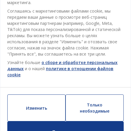
Контакты службы поддержки клиентов
маркетинга.
Кабинет
JYSK
Соглашаясь с маркетинговыми файлами cookie, мы
Магазины и часы работы
Гостиная
передаем ваши данные о просмотре веб-страниц
Про JYSK
маркетинговым партнерам (например, Google, Meta,
Акции
Столовая
ОФИС
TikTok) для показа персонализированной и статической
JYSK.com
Пользовательское соглашение
рекламы. Вы можете узнать больше о целях
Хранение
TAROL-DD S.R.L. ул.Юбилейная, 41A мун. Кишинёв,
JYSK ОБСЛУЖИВАНИЕ КЛИЕНТОВ
использования в разделе "Изменить" и отозвать свое
Пресса
Гарантия цены
Республика Молдова
Контактный центр для клиентов
Шторы
согласие, нажав на значок файла cookie. Нажимая
Следите за Jysk
Вакансии
Телефон: 022 022 030
"Принять все", вы соглашаетесь на все три цели.
Гарантия на продукт
JYSK BUSINESS TO BUSINESS (B2B)
Для Сада
E-mail: support@jysk.md
Узнайте больше
о сборе и обработке персональных
Новостная рассылка
Продажи и работа с юридическими лицами
Политика конфиденциальности
данных
и о нашей
политике в отношении файлов
Товары для дома
Телефон: 060 531 531
cookie
.
Вдохновение
E-mail: jysk@jysk.md
Скидочная карта
Outlet
JYSK BUSINESS TO BUSINESS
Преимущества для клиентов
Кампания
Полезные ссылки
Доставка
Новинки
Только
Устойчивое развитие
Изменить
Возврат
необходимые
ВСЕГДА НИЗКАЯ ЦЕНА
Жалобы