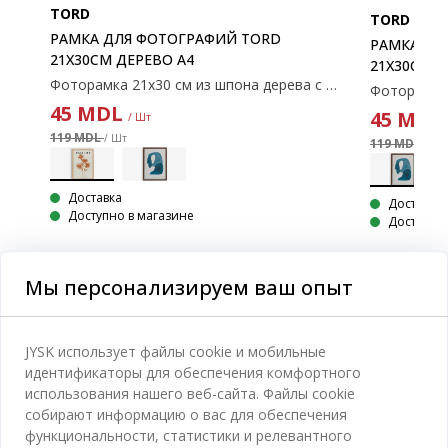
TORD
TORD
РАМКА ДЛЯ ФОТОГРАФИЙ TORD
РАМКА ДЛ
21X30СМ ДЕРЕВО A4
21X30СМ 
Фоторамка 21x30 см из шпона дерева с пластиковой передней защитой. Подходит для постеров и картин формата А4. С подставкой.
Фоторамка 60х90 см из шпона дерева с пластиковой передней защитой.
45
MDL
45
MD
/ Шт
119 MDL
/ Шт
119 MDL
/ Шт
Доставка
Доставка
Доступно в магазине
Доступно 
Мы персонализируем ваш опыт
Категории
JYSK использует файлы cookie и мобильные
идентификаторы для обеспечения комфортного
Спальня
использования нашего веб-сайта. Файлы cookie
Отдел обслуживания клиентов
собирают информацию о вас для обеспечения
Ванная
функциональности, статистики и релевантного