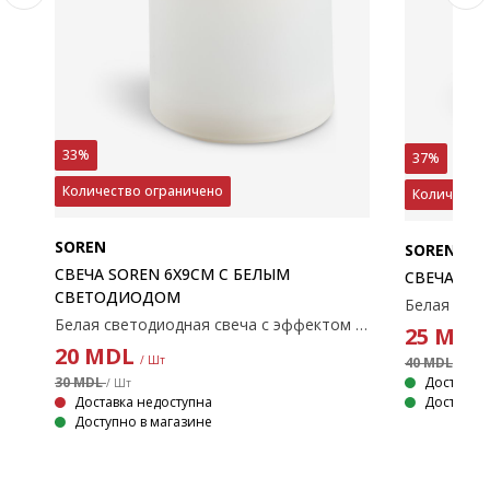
33%
37%
Количество ограничено
Количество
SOREN
SOREN
СВЕЧА SOREN 6X9СМ С БЕЛЫМ
СВЕЧА СТО
СВЕТОДИОДОМ
Белая светодиодная свеча с эффектом пламени. Эта свеча имеет встроенный светодиод и функцию таймера с интервалами 6 часов включения и 18 часов выключения. Идеально подходит для создания теплой атмосферы. Требуются 2 батарейки типа АА (не входят в комплект). Ø6x9 см
25
MDL
20
MDL
/ Шт
40 MDL
/ Шт
Доставка
30 MDL
/ Шт
Доступно 
Доставка недоступна
Доступно в магазине