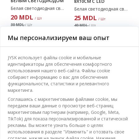
БЕЛЫМ СВЕТОДИОДОМ
8X10СМ С LED
Белая светодиодная свеча с эффектом пламени. Эта свеча имеет встроенный светодиод и функцию таймера с интервалами 6 часов включения и 18 часов выключения. Идеально подходит для создания теплой атмосферы. Требуются 2 батарейки типа АА (не входят в комплект). Ø6x9 см
Белая светодиодная свеча с эффектом пламени. Эта свеча имеет светодиодную подсветку и функцию таймера с интервалами 6 часов включения и 18 часов выключения. Идеально подходит для создания теплой атмосферы. Требуются 2 батарейки типа АА (не входят в комплект). Ø8x10 см
20
MDL
25
MDL
/ Шт
/ Шт
30 MDL
40 MDL
/ Шт
/ Шт
Доставка недоступна
Доставка
Доступно в магазине
Мы персонализируем ваш опыт
Доступно в магазине
JYSK использует файлы cookie и мобильные
идентификаторы для обеспечения комфортного
использования нашего веб-сайта. Файлы cookie
Категории
собирают информацию о вас для обеспечения
функциональности, статистики и релевантного
Спальня
маркетинга.
Отдел обслуживания клиентов
Ванная
Соглашаясь с маркетинговыми файлами cookie, мы
передаем ваши данные о просмотре веб-страниц
Контакты службы поддержки клиентов
Кабинет
маркетинговым партнерам (например, Google, Meta,
JYSK
TikTok) для показа персонализированной и статической
Магазины и часы работы
Гостиная
рекламы. Вы можете узнать больше о целях
Про JYSK
Акции
использования в разделе "Изменить" и отозвать свое
Столовая
ОФИС
согласие, нажав на значок файла cookie. Нажимая